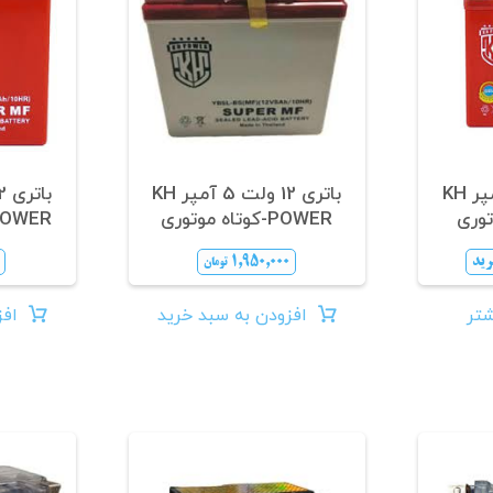
باتری 12 ولت 5 آمپر KH
باتری 12 ولت 5 آمپر KH
POWER-کوتاه موتوری
POWER-متوسط موت
رید
۱,۹۵۰,۰۰۰
تومان
شتر
افزودن به سبد خرید
افز