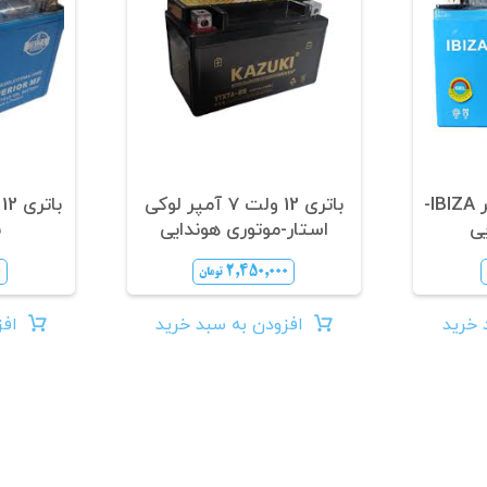
باتری 12 ولت 7 آمپر IBIZA-
باتری 12 ولت 7 آمپر لوکی
ی
استار-موتوری هوندایی
ب
۰
۲,۴۵۰,۰۰۰
تومان
 خرید
افزودن به سبد خرید
افز