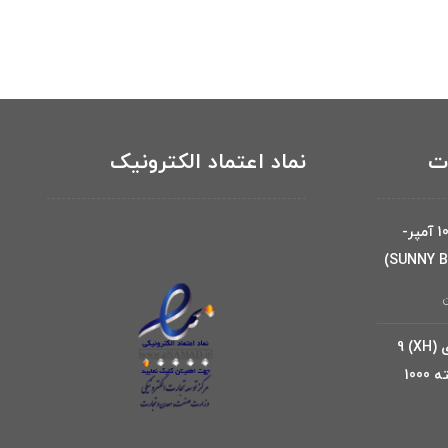
ات
نماد اعتماد الکترونیک
باتری 12 ولت 100 آمپر-
ن
کانکتور دزدگیری (XH) 9
پین مادگی-بسته 1000