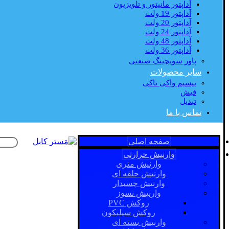
آداپتور مانیتور و تلویزیون
آداپتور 19 ولت
آداپتور 20 ولت
آداپتور 24 ولت
آداپتور 48 ولت
آداپتور 36 ولت
پاور سویچینگ صنعتی
سایر محصولات
بیسیم واکی تاکی
فیش
تبدیل
تماس با ما
صفحه اصلی
وارنیش حرارتی
وارنیش متری
وارنیش حلقه ای
وارنیش چسبدار
وارنیش نسوز
روکش PVC
روکش سیلیکون
وارنیش بسته ای