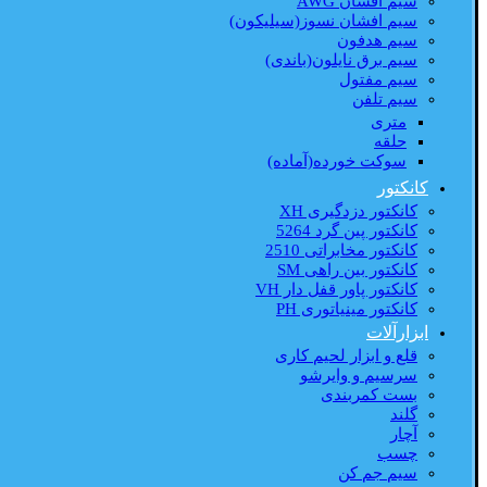
سیم افشان AWG
سیم افشان نسوز(سیلیکون)
سیم هدفون
سیم برق نایلون(باندی)
سیم مفتول
سیم تلفن
متری
حلقه
سوکت خورده(آماده)
کانکتور
کانکتور دزدگیری XH
کانکتور پین گرد 5264
کانکتور مخابراتی 2510
کانکتور بین راهی SM
کانکتور پاور قفل دار VH
کانکتور مینیاتوری PH
ابزارآلات
قلع و ابزار لحیم کاری
سرسیم و وایرشو
بست کمربندی
گلند
آچار
چسب
سیم جم کن