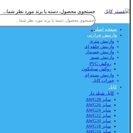
جستجوی محصول، دسته یا برند مورد نظر شما...
صفحه اصلی
وارنیش حرارتی
وارنیش متری
وارنیش حلقه ای
وارنیش چسبدار
وارنیش نسوز
روکش PVC
روکش سیلیکون
وارنیش بسته ای
جوراب کابل
کابل
کابل شیلد دار
سایز AWG28
سایز AWG26
سایز AWG24
سایز AWG22
سایز AWG20
سایز AWG18
سایز AWG16