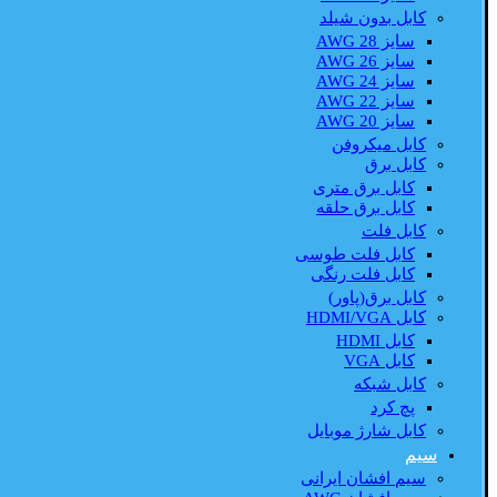
کابل بدون شیلد
سایز AWG 28
سایز AWG 26
سایز AWG 24
سایز AWG 22
سایز AWG 20
کابل میکروفن
کابل برق
کابل برق متری
کابل برق حلقه
کابل فلت
کابل فلت طوسی
کابل فلت رنگی
کابل برق(پاور)
کابل HDMI/VGA
کابل HDMI
کابل VGA
کابل شبکه
پچ کرد
کابل شارژ موبایل
سیم
سیم افشان ایرانی