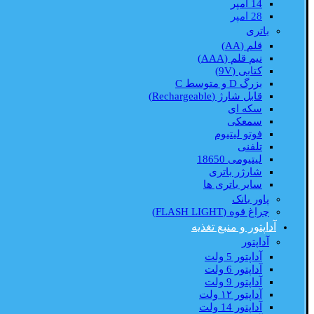
14 امپر
28 امپر
باتری
قلم (AA)
نیم قلم (AAA)
کتابی (9V)
بزرگ D و متوسط C
قابل شارژ (Rechargeable)
سکه ای
سمعکی
فوتو لیتیوم
تلفنی
لیتیومی 18650
شارژر باتری
سایر باتری ها
پاور بانک
چراغ قوه (FLASH LIGHT)
آداپتور و منبع تغذیه
آداپتور
آداپتور 5 ولت
آداپتور 6 ولت
آداپتور 9 ولت
آداپتور ۱۲ ولت
آداپتور 14 ولت