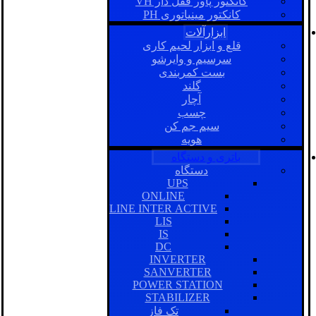
کانکتور پاور قفل دار VH
کانکتور مینیاتوری PH
ابزارآلات
قلع و ابزار لحیم کاری
سرسیم و وایرشو
بست کمربندی
گلند
آچار
چسب
سیم جم کن
هویه
باتری و دستگاه
دستگاه
UPS
ONLINE
LINE INTER ACTIVE
LIS
IS
DC
INVERTER
SANVERTER
POWER STATION
STABILIZER
تک فاز