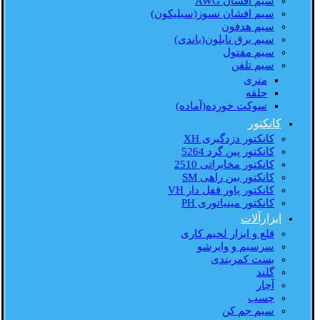
سیم افشان AWG
سیم افشان نسوز(سیلیکون)
سیم هدفون
سیم برق نایلون(باندی)
سیم مفتول
سیم تلفن
متری
حلقه
سوکت خورده(آماده)
کانکتور
کانکتور دزدگیری XH
کانکتور پین گرد 5264
کانکتور مخابراتی 2510
کانکتور بین راهی SM
کانکتور پاور قفل دار VH
کانکتور مینیاتوری PH
ابزارآلات
قلع و ابزار لحیم کاری
سرسیم و وایرشو
بست کمربندی
گلند
آچار
چسب
سیم جم کن