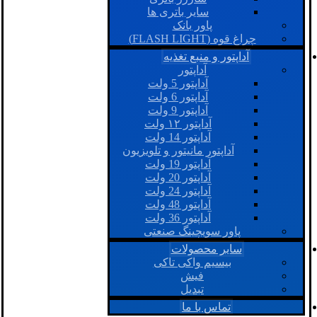
سایر باتری ها
پاور بانک
چراغ قوه (FLASH LIGHT)
آداپتور و منبع تغذیه
آداپتور
آداپتور 5 ولت
آداپتور 6 ولت
آداپتور 9 ولت
آداپتور ۱۲ ولت
آداپتور 14 ولت
آداپتور مانیتور و تلویزیون
آداپتور 19 ولت
آداپتور 20 ولت
آداپتور 24 ولت
آداپتور 48 ولت
آداپتور 36 ولت
پاور سویچینگ صنعتی
سایر محصولات
بیسیم واکی تاکی
فیش
تبدیل
تماس با ما