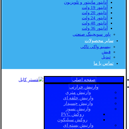
آداپتور مانیتور و تلویزیون
آداپتور 19 ولت
آداپتور 20 ولت
آداپتور 24 ولت
آداپتور 48 ولت
آداپتور 36 ولت
پاور سویچینگ صنعتی
سایر محصولات
بیسیم واکی تاکی
فیش
تبدیل
تماس با ما
صفحه اصلی
وارنیش حرارتی
وارنیش متری
وارنیش حلقه ای
وارنیش چسبدار
وارنیش نسوز
روکش PVC
روکش سیلیکون
وارنیش بسته ای