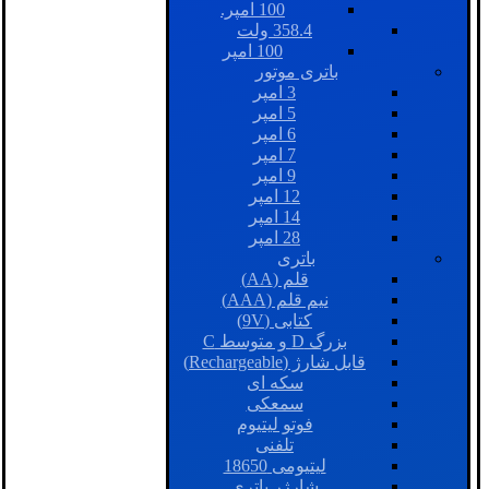
100 امپر.
358.4 ولت
100 امپر
باتری موتور
3 امپر
5 امپر
6 امپر
7 امپر
9 امپر
12 امپر
14 امپر
28 امپر
باتری
قلم (AA)
نیم قلم (AAA)
کتابی (9V)
بزرگ D و متوسط C
قابل شارژ (Rechargeable)
سکه ای
سمعکی
فوتو لیتیوم
تلفنی
لیتیومی 18650
شارژر باتری