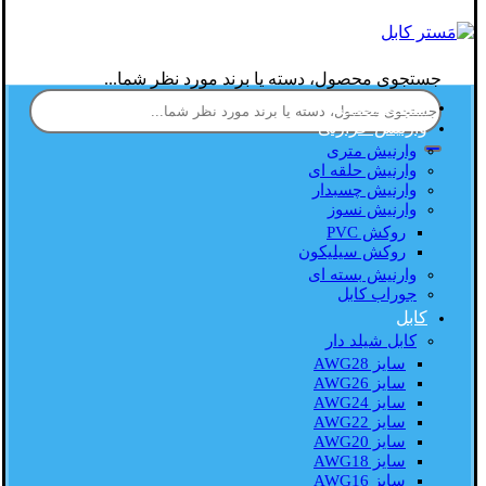
جستجوی محصول، دسته یا برند مورد نظر شما...
صفحه اصلی
وارنیش حرارتی
وارنیش متری
وارنیش حلقه ای
وارنیش چسبدار
وارنیش نسوز
روکش PVC
روکش سیلیکون
وارنیش بسته ای
جوراب کابل
کابل
کابل شیلد دار
سایز AWG28
سایز AWG26
سایز AWG24
سایز AWG22
سایز AWG20
سایز AWG18
سایز AWG16