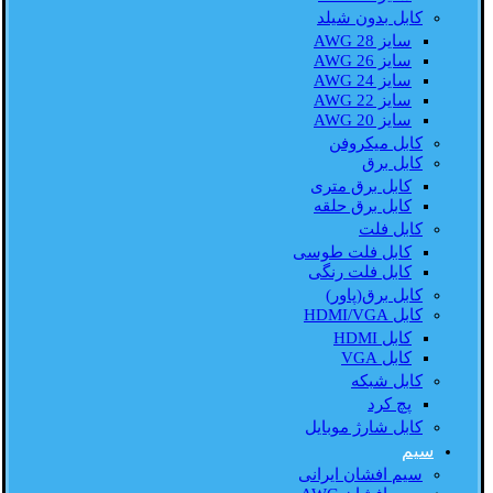
کابل بدون شیلد
سایز AWG 28
سایز AWG 26
سایز AWG 24
سایز AWG 22
سایز AWG 20
کابل میکروفن
کابل برق
کابل برق متری
کابل برق حلقه
کابل فلت
کابل فلت طوسی
کابل فلت رنگی
کابل برق(پاور)
کابل HDMI/VGA
کابل HDMI
کابل VGA
کابل شبکه
پچ کرد
کابل شارژ موبایل
سیم
سیم افشان ایرانی