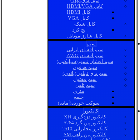
کابل برق(پاور)
کابل HDMI/VGA
کابل HDMI
کابل VGA
کابل شبکه
پچ کرد
کابل شارژ موبایل
سیم
سیم افشان ایرانی
سیم افشان AWG
سیم افشان نسوز(سیلیکون)
سیم هدفون
سیم برق نایلون(باندی)
سیم مفتول
سیم تلفن
متری
حلقه
سوکت خورده(آماده)
کانکتور
کانکتور دزدگیری XH
کانکتور پین گرد 5264
کانکتور مخابراتی 2510
کانکتور بین راهی SM