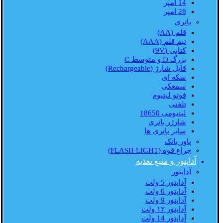
14 امپر
28 امپر
باتری
قلم (AA)
نیم قلم (AAA)
کتابی (9V)
بزرگ D و متوسط C
قابل شارژ (Rechargeable)
سکه ای
سمعکی
فوتو لیتیوم
تلفنی
لیتیومی 18650
شارژر باتری
سایر باتری ها
پاور بانک
چراغ قوه (FLASH LIGHT)
آداپتور و منبع تغذیه
آداپتور
آداپتور 5 ولت
آداپتور 6 ولت
آداپتور 9 ولت
آداپتور ۱۲ ولت
آداپتور 14 ولت