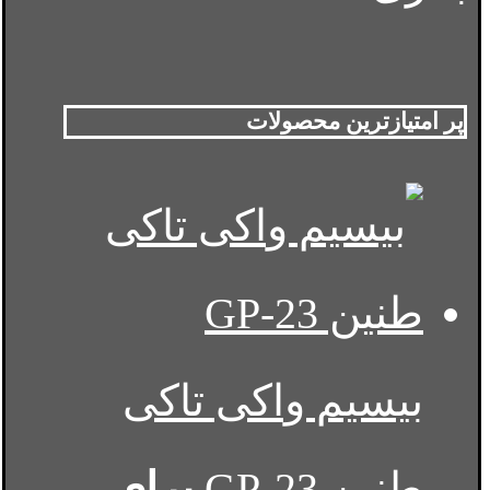
پر امتیازترین محصولات
بیسیم واکی تاکی
طنین GP-23
برای