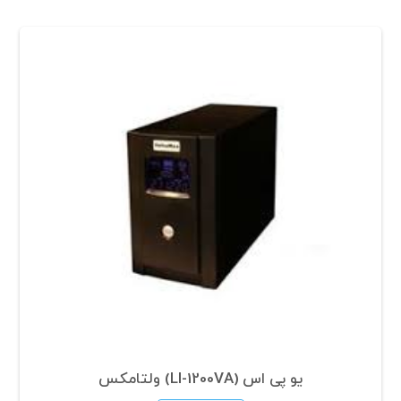
یو پی اس (LI-1200VA) ولتامکس