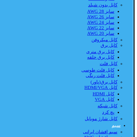
کابل بدون شیلد
سایز AWG 28
سایز AWG 26
سایز AWG 24
سایز AWG 22
سایز AWG 20
کابل میکروفن
کابل برق
کابل برق متری
کابل برق حلقه
کابل فلت
کابل فلت طوسی
کابل فلت رنگی
کابل برق(پاور)
کابل HDMI/VGA
کابل HDMI
کابل VGA
کابل شبکه
پچ کرد
کابل شارژ موبایل
سیم
سیم افشان ایرانی