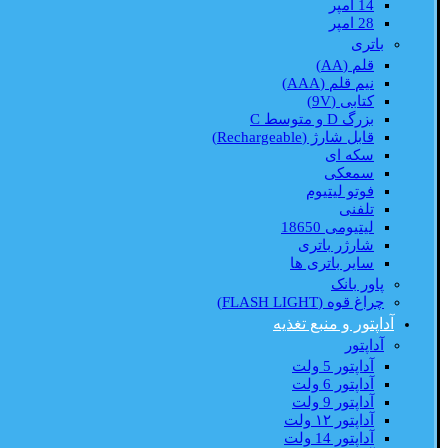
14 امپر
28 امپر
باتری
قلم (AA)
نیم قلم (AAA)
کتابی (9V)
بزرگ D و متوسط C
قابل شارژ (Rechargeable)
سکه ای
سمعکی
فوتو لیتیوم
تلفنی
لیتیومی 18650
شارژر باتری
سایر باتری ها
پاور بانک
چراغ قوه (FLASH LIGHT)
آداپتور و منبع تغذیه
آداپتور
آداپتور 5 ولت
آداپتور 6 ولت
آداپتور 9 ولت
آداپتور ۱۲ ولت
آداپتور 14 ولت