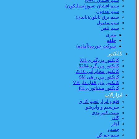
سیم افشان AWG
سیم افشان نسوز(سیلیکون)
سیم هدفون
سیم برق نایلون(باندی)
سیم مفتول
سیم تلفن
متری
حلقه
سوکت خورده(آماده)
کانکتور
کانکتور دزدگیری XH
کانکتور پین گرد 5264
کانکتور مخابراتی 2510
کانکتور بین راهی SM
کانکتور پاور قفل دار VH
کانکتور مینیاتوری PH
ابزارآلات
قلع و ابزار لحیم کاری
سرسیم و وایرشو
بست کمربندی
گلند
آچار
چسب
سیم جم کن