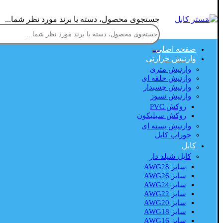
جستجوی محصول، دسته یا برند مورد نظر شما...
صفحه اصلی
وارنیش حرارتی
وارنیش متری
وارنیش حلقه ای
وارنیش چسبدار
وارنیش نسوز
روکش PVC
روکش سیلیکون
وارنیش بسته ای
جوراب کابل
کابل
کابل شیلد دار
سایز AWG28
سایز AWG26
سایز AWG24
سایز AWG22
سایز AWG20
سایز AWG18
سایز AWG16