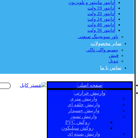
آداپتور مانیتور و تلویزیون
آداپتور 19 ولت
آداپتور 20 ولت
آداپتور 24 ولت
آداپتور 48 ولت
آداپتور 36 ولت
پاور سویچینگ صنعتی
سایر محصولات
بیسیم واکی تاکی
فیش
تبدیل
تماس با ما
صفحه اصلی
وارنیش حرارتی
وارنیش متری
وارنیش حلقه ای
وارنیش چسبدار
وارنیش نسوز
روکش PVC
روکش سیلیکون
وارنیش بسته ای