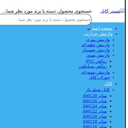
جستجوی محصول، دسته یا برند مورد نظر شما...
صفحه اصلی
وارنیش حرارتی
وارنیش متری
وارنیش حلقه ای
وارنیش چسبدار
وارنیش نسوز
روکش PVC
روکش سیلیکون
وارنیش بسته ای
جوراب کابل
کابل
کابل شیلد دار
سایز AWG28
سایز AWG26
سایز AWG24
سایز AWG22
سایز AWG20
سایز AWG18
سایز AWG16