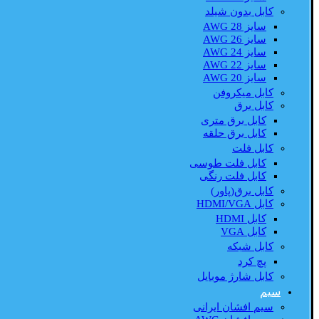
کابل بدون شیلد
سایز AWG 28
سایز AWG 26
سایز AWG 24
سایز AWG 22
سایز AWG 20
کابل میکروفن
کابل برق
کابل برق متری
کابل برق حلقه
کابل فلت
کابل فلت طوسی
کابل فلت رنگی
کابل برق(پاور)
کابل HDMI/VGA
کابل HDMI
کابل VGA
کابل شبکه
پچ کرد
کابل شارژ موبایل
سیم
سیم افشان ایرانی