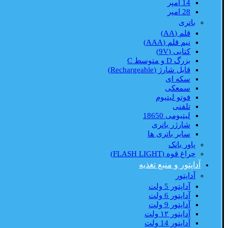
14 امپر
28 امپر
باتری
قلم (AA)
نیم قلم (AAA)
کتابی (9V)
بزرگ D و متوسط C
قابل شارژ (Rechargeable)
سکه ای
سمعکی
فوتو لیتیوم
تلفنی
لیتیومی 18650
شارژر باتری
سایر باتری ها
پاور بانک
چراغ قوه (FLASH LIGHT)
آداپتور و منبع تغذیه
آداپتور
آداپتور 5 ولت
آداپتور 6 ولت
آداپتور 9 ولت
آداپتور ۱۲ ولت
آداپتور 14 ولت