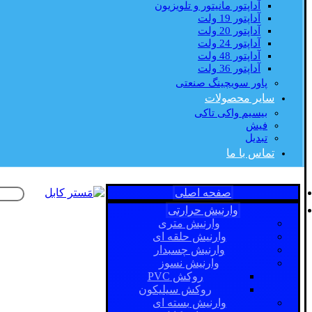
آداپتور مانیتور و تلویزیون
آداپتور 19 ولت
آداپتور 20 ولت
آداپتور 24 ولت
آداپتور 48 ولت
آداپتور 36 ولت
پاور سویچینگ صنعتی
سایر محصولات
بیسیم واکی تاکی
فیش
تبدیل
تماس با ما
صفحه اصلی
وارنیش حرارتی
وارنیش متری
وارنیش حلقه ای
وارنیش چسبدار
وارنیش نسوز
روکش PVC
روکش سیلیکون
وارنیش بسته ای