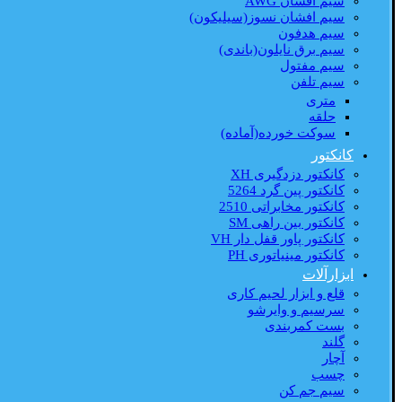
سیم افشان AWG
سیم افشان نسوز(سیلیکون)
سیم هدفون
سیم برق نایلون(باندی)
سیم مفتول
سیم تلفن
متری
حلقه
سوکت خورده(آماده)
کانکتور
کانکتور دزدگیری XH
کانکتور پین گرد 5264
کانکتور مخابراتی 2510
کانکتور بین راهی SM
کانکتور پاور قفل دار VH
کانکتور مینیاتوری PH
ابزارآلات
قلع و ابزار لحیم کاری
سرسیم و وایرشو
بست کمربندی
گلند
آچار
چسب
سیم جم کن