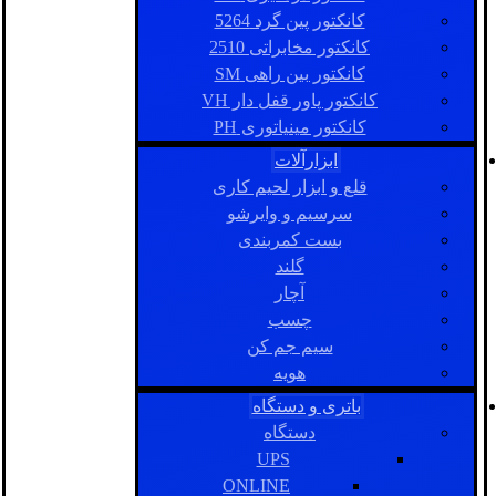
کانکتور پین گرد 5264
کانکتور مخابراتی 2510
کانکتور بین راهی SM
کانکتور پاور قفل دار VH
کانکتور مینیاتوری PH
ابزارآلات
قلع و ابزار لحیم کاری
سرسیم و وایرشو
بست کمربندی
گلند
آچار
چسب
سیم جم کن
هویه
باتری و دستگاه
دستگاه
UPS
ONLINE