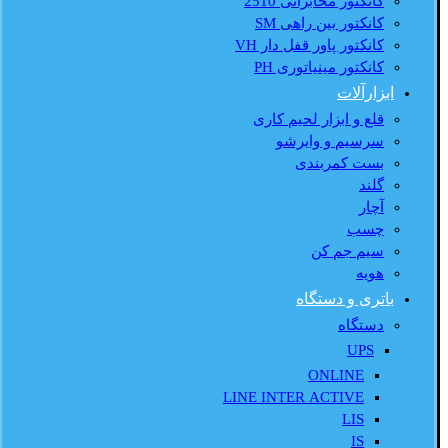
کانکتور مخابراتی 2510
کانکتور بین راهی SM
کانکتور پاور قفل دار VH
کانکتور مینیاتوری PH
ابزارآلات
قلع و ابزار لحیم کاری
سرسیم و وایرشو
بست کمربندی
گلند
آچار
چسب
سیم جم کن
هویه
باتری و دستگاه
دستگاه
UPS
ONLINE
LINE INTER ACTIVE
LIS
IS