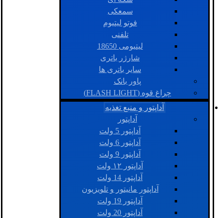
سمعکی
فوتو لیتیوم
تلفنی
لیتیومی 18650
شارژر باتری
سایر باتری ها
پاور بانک
چراغ قوه (FLASH LIGHT)
آداپتور و منبع تغذیه
آداپتور
آداپتور 5 ولت
آداپتور 6 ولت
آداپتور 9 ولت
آداپتور ۱۲ ولت
آداپتور 14 ولت
آداپتور مانیتور و تلویزیون
آداپتور 19 ولت
آداپتور 20 ولت