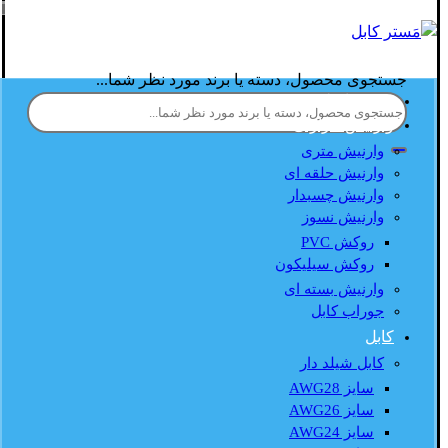
جستجوی محصول، دسته یا برند مورد نظر شما...
صفحه اصلی
وارنیش حرارتی
وارنیش متری
وارنیش حلقه ای
وارنیش چسبدار
وارنیش نسوز
روکش PVC
روکش سیلیکون
وارنیش بسته ای
جوراب کابل
کابل
کابل شیلد دار
سایز AWG28
سایز AWG26
سایز AWG24