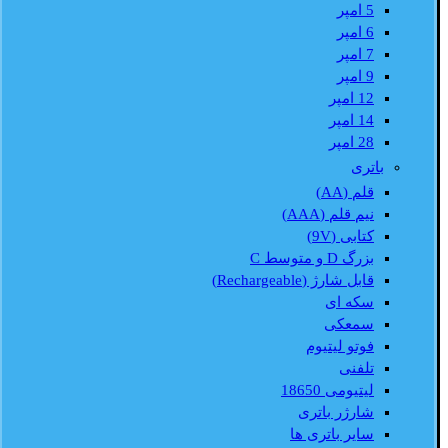
5 امپر
6 امپر
7 امپر
9 امپر
12 امپر
14 امپر
28 امپر
باتری
قلم (AA)
نیم قلم (AAA)
کتابی (9V)
بزرگ D و متوسط C
قابل شارژ (Rechargeable)
سکه ای
سمعکی
فوتو لیتیوم
تلفنی
لیتیومی 18650
شارژر باتری
سایر باتری ها