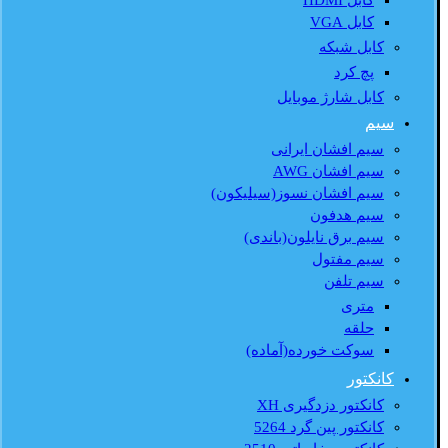
کابل HDMI
کابل VGA
کابل شبکه
پچ کرد
کابل شارژ موبایل
سیم
سیم افشان ایرانی
سیم افشان AWG
سیم افشان نسوز(سیلیکون)
سیم هدفون
سیم برق نایلون(باندی)
سیم مفتول
سیم تلفن
متری
حلقه
سوکت خورده(آماده)
کانکتور
کانکتور دزدگیری XH
کانکتور پین گرد 5264