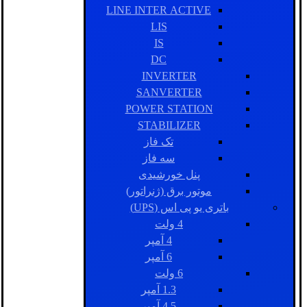
LINE INTER ACTIVE
LIS
IS
DC
INVERTER
SANVERTER
POWER STATION
STABILIZER
تک فاز
سه فاز
پنل خورشیدی
موتور برق (ژنراتور)
باتری یو پی اس (UPS)
4 ولت
4 آمپر
6 آمپر
6 ولت
1.3 آمپر
4.5 آمپر