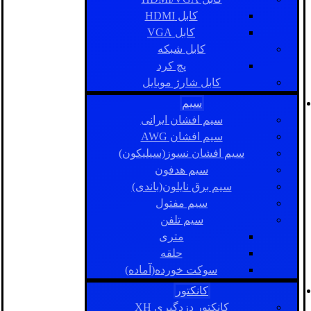
کابل HDMI
کابل VGA
کابل شبکه
پچ کرد
کابل شارژ موبایل
سیم
سیم افشان ایرانی
سیم افشان AWG
سیم افشان نسوز(سیلیکون)
سیم هدفون
سیم برق نایلون(باندی)
سیم مفتول
سیم تلفن
متری
حلقه
سوکت خورده(آماده)
کانکتور
کانکتور دزدگیری XH