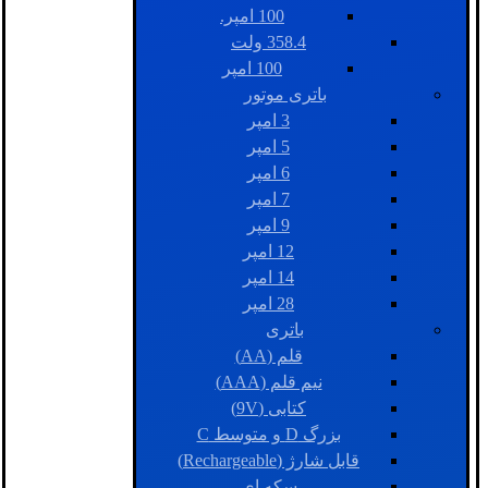
100 امپر.
358.4 ولت
100 امپر
باتری موتور
3 امپر
5 امپر
6 امپر
7 امپر
9 امپر
12 امپر
14 امپر
28 امپر
باتری
قلم (AA)
نیم قلم (AAA)
کتابی (9V)
بزرگ D و متوسط C
قابل شارژ (Rechargeable)
سکه ای