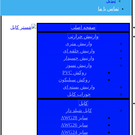
تبدیل
تماس با ما
صفحه اصلی
وارنیش حرارتی
وارنیش متری
وارنیش حلقه ای
وارنیش چسبدار
وارنیش نسوز
روکش PVC
روکش سیلیکون
وارنیش بسته ای
جوراب کابل
کابل
کابل شیلد دار
سایز AWG28
سایز AWG26
سایز AWG24