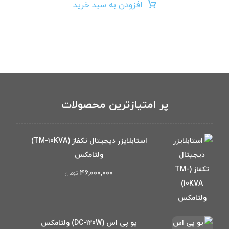
افزودن به سبد خرید
پر امتیازترین محصولات
استابلایزر دیجیتال تکفاز (TM-10KVA)
ولتامکس
۴۶,۰۰۰,۰۰۰
تومان
یو پی اس (DC-120W) ولتامکس