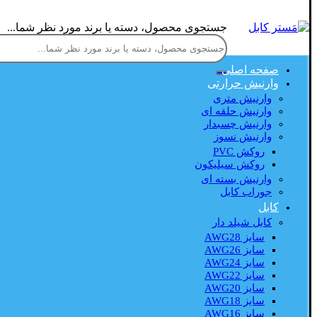
جستجوی محصول، دسته یا برند مورد نظر شما...
صفحه اصلی
وارنیش حرارتی
وارنیش متری
وارنیش حلقه ای
وارنیش چسبدار
وارنیش نسوز
روکش PVC
روکش سیلیکون
وارنیش بسته ای
جوراب کابل
کابل
کابل شیلد دار
سایز AWG28
سایز AWG26
سایز AWG24
سایز AWG22
سایز AWG20
سایز AWG18
سایز AWG16