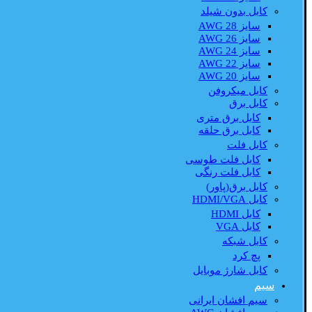
کابل بدون شیلد
سایز AWG 28
سایز AWG 26
سایز AWG 24
سایز AWG 22
سایز AWG 20
کابل میکروفن
کابل برق
کابل برق متری
کابل برق حلقه
کابل فلت
کابل فلت طوسی
کابل فلت رنگی
کابل برق(پاور)
کابل HDMI/VGA
کابل HDMI
کابل VGA
کابل شبکه
پچ کرد
کابل شارژ موبایل
سیم
سیم افشان ایرانی