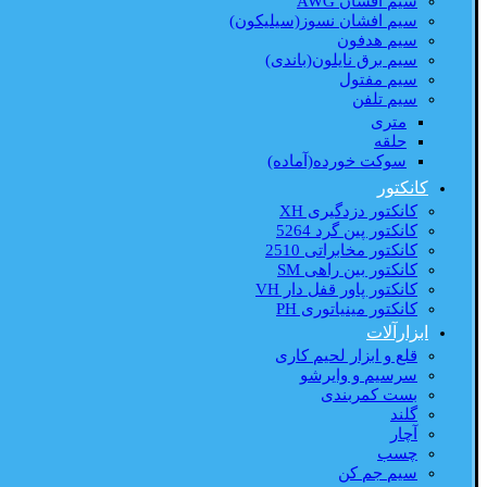
سیم افشان AWG
سیم افشان نسوز(سیلیکون)
سیم هدفون
سیم برق نایلون(باندی)
سیم مفتول
سیم تلفن
متری
حلقه
سوکت خورده(آماده)
کانکتور
کانکتور دزدگیری XH
کانکتور پین گرد 5264
کانکتور مخابراتی 2510
کانکتور بین راهی SM
کانکتور پاور قفل دار VH
کانکتور مینیاتوری PH
ابزارآلات
قلع و ابزار لحیم کاری
سرسیم و وایرشو
بست کمربندی
گلند
آچار
چسب
سیم جم کن