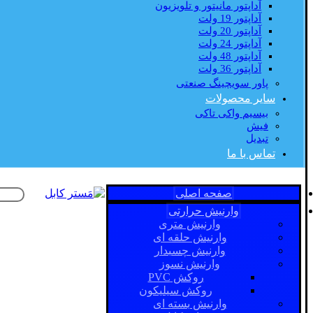
آداپتور مانیتور و تلویزیون
آداپتور 19 ولت
آداپتور 20 ولت
آداپتور 24 ولت
آداپتور 48 ولت
آداپتور 36 ولت
پاور سویچینگ صنعتی
سایر محصولات
بیسیم واکی تاکی
فیش
تبدیل
تماس با ما
صفحه اصلی
وارنیش حرارتی
وارنیش متری
وارنیش حلقه ای
وارنیش چسبدار
وارنیش نسوز
روکش PVC
روکش سیلیکون
وارنیش بسته ای