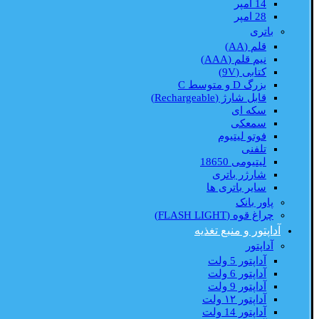
14 امپر
28 امپر
باتری
قلم (AA)
نیم قلم (AAA)
کتابی (9V)
بزرگ D و متوسط C
قابل شارژ (Rechargeable)
سکه ای
سمعکی
فوتو لیتیوم
تلفنی
لیتیومی 18650
شارژر باتری
سایر باتری ها
پاور بانک
چراغ قوه (FLASH LIGHT)
آداپتور و منبع تغذیه
آداپتور
آداپتور 5 ولت
آداپتور 6 ولت
آداپتور 9 ولت
آداپتور ۱۲ ولت
آداپتور 14 ولت