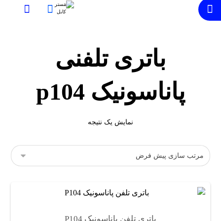
باتری تلفنی
پاناسونیک p104
نمایش یک نتیجه
باتری تلفن پاناسونیک P104