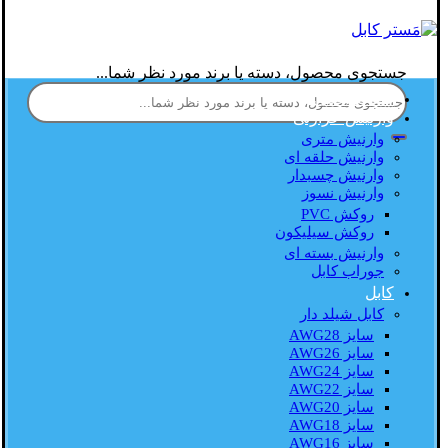
جستجوی محصول، دسته یا برند مورد نظر شما...
صفحه اصلی
وارنیش حرارتی
وارنیش متری
وارنیش حلقه ای
وارنیش چسبدار
وارنیش نسوز
روکش PVC
روکش سیلیکون
وارنیش بسته ای
جوراب کابل
کابل
کابل شیلد دار
سایز AWG28
سایز AWG26
سایز AWG24
سایز AWG22
سایز AWG20
سایز AWG18
سایز AWG16