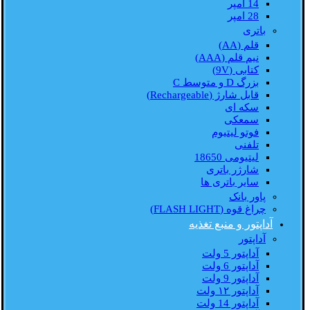
14 امپر
28 امپر
باتری
قلم (AA)
نیم قلم (AAA)
کتابی (9V)
بزرگ D و متوسط C
قابل شارژ (Rechargeable)
سکه ای
سمعکی
فوتو لیتیوم
تلفنی
لیتیومی 18650
شارژر باتری
سایر باتری ها
پاور بانک
چراغ قوه (FLASH LIGHT)
آداپتور و منبع تغذیه
آداپتور
آداپتور 5 ولت
آداپتور 6 ولت
آداپتور 9 ولت
آداپتور ۱۲ ولت
آداپتور 14 ولت