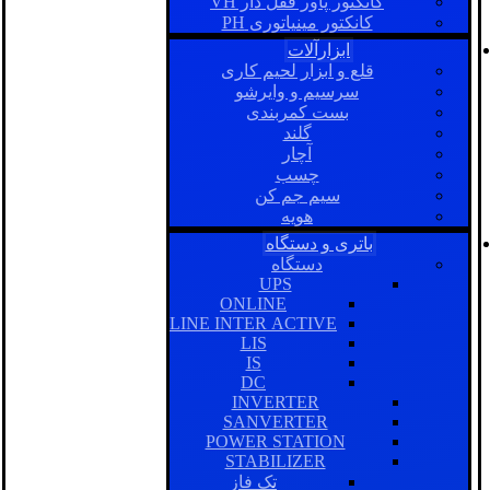
کانکتور پاور قفل دار VH
کانکتور مینیاتوری PH
ابزارآلات
قلع و ابزار لحیم کاری
سرسیم و وایرشو
بست کمربندی
گلند
آچار
چسب
سیم جم کن
هویه
باتری و دستگاه
دستگاه
UPS
ONLINE
LINE INTER ACTIVE
LIS
IS
DC
INVERTER
SANVERTER
POWER STATION
STABILIZER
تک فاز