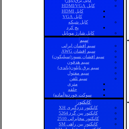
کابل برق(پاور)
کابل HDMI/VGA
کابل HDMI
کابل VGA
کابل شبکه
پچ کرد
کابل شارژ موبایل
سیم
سیم افشان ایرانی
سیم افشان AWG
سیم افشان نسوز(سیلیکون)
سیم هدفون
سیم برق نایلون(باندی)
سیم مفتول
سیم تلفن
متری
حلقه
سوکت خورده(آماده)
کانکتور
کانکتور دزدگیری XH
کانکتور پین گرد 5264
کانکتور مخابراتی 2510
کانکتور بین راهی SM