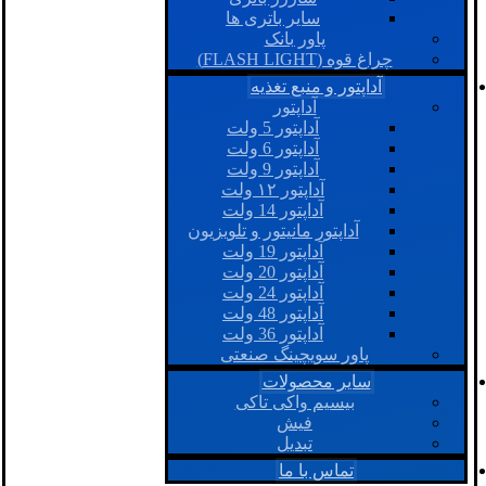
سایر باتری ها
پاور بانک
چراغ قوه (FLASH LIGHT)
آداپتور و منبع تغذیه
آداپتور
آداپتور 5 ولت
آداپتور 6 ولت
آداپتور 9 ولت
آداپتور ۱۲ ولت
آداپتور 14 ولت
آداپتور مانیتور و تلویزیون
آداپتور 19 ولت
آداپتور 20 ولت
آداپتور 24 ولت
آداپتور 48 ولت
آداپتور 36 ولت
پاور سویچینگ صنعتی
سایر محصولات
بیسیم واکی تاکی
فیش
تبدیل
تماس با ما