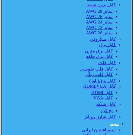
کابل بدون شیلد
سایز AWG 28
سایز AWG 26
سایز AWG 24
سایز AWG 22
سایز AWG 20
کابل میکروفن
کابل برق
کابل برق متری
کابل برق حلقه
کابل فلت
کابل فلت طوسی
کابل فلت رنگی
کابل برق(پاور)
کابل HDMI/VGA
کابل HDMI
کابل VGA
کابل شبکه
پچ کرد
کابل شارژ موبایل
سیم
سیم افشان ایرانی