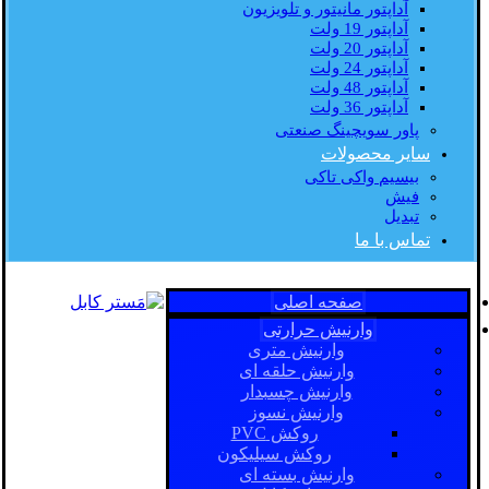
آداپتور مانیتور و تلویزیون
آداپتور 19 ولت
آداپتور 20 ولت
آداپتور 24 ولت
آداپتور 48 ولت
آداپتور 36 ولت
پاور سویچینگ صنعتی
سایر محصولات
بیسیم واکی تاکی
فیش
تبدیل
تماس با ما
صفحه اصلی
وارنیش حرارتی
وارنیش متری
وارنیش حلقه ای
وارنیش چسبدار
وارنیش نسوز
روکش PVC
روکش سیلیکون
وارنیش بسته ای