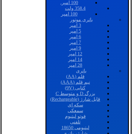
100 امپر.
358.4 ولت
100 امپر
باتری موتور
3 امپر
5 امپر
6 امپر
7 امپر
9 امپر
12 امپر
14 امپر
28 امپر
باتری
قلم (AA)
نیم قلم (AAA)
کتابی (9V)
بزرگ D و متوسط C
قابل شارژ (Rechargeable)
سکه ای
سمعکی
فوتو لیتیوم
تلفنی
لیتیومی 18650
شارژر باتری