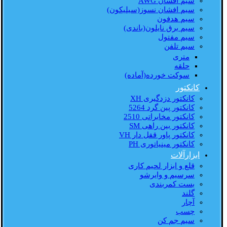
سیم افشان AWG
سیم افشان نسوز(سیلیکون)
سیم هدفون
سیم برق نایلون(باندی)
سیم مفتول
سیم تلفن
متری
حلقه
سوکت خورده(آماده)
کانکتور
کانکتور دزدگیری XH
کانکتور پین گرد 5264
کانکتور مخابراتی 2510
کانکتور بین راهی SM
کانکتور پاور قفل دار VH
کانکتور مینیاتوری PH
ابزارآلات
قلع و ابزار لحیم کاری
سرسیم و وایرشو
بست کمربندی
گلند
آچار
چسب
سیم جم کن