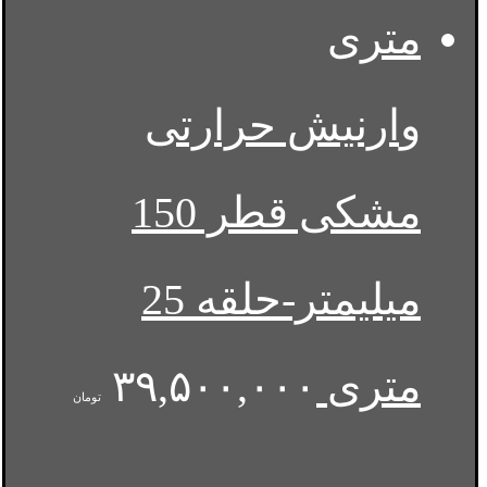
وارنیش حرارتی
مشکی قطر 150
میلیمتر-حلقه 25
متری
۳۹,۵۰۰,۰۰۰
تومان