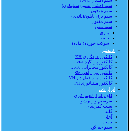
سیم افشان AWG
سیم افشان نسوز(سیلیکون)
سیم هدفون
سیم برق نایلون(باندی)
سیم مفتول
سیم تلفن
متری
حلقه
سوکت خورده(آماده)
کانکتور
کانکتور دزدگیری XH
کانکتور پین گرد 5264
کانکتور مخابراتی 2510
کانکتور بین راهی SM
کانکتور پاور قفل دار VH
کانکتور مینیاتوری PH
ابزارآلات
قلع و ابزار لحیم کاری
سرسیم و وایرشو
بست کمربندی
گلند
آچار
چسب
سیم جم کن