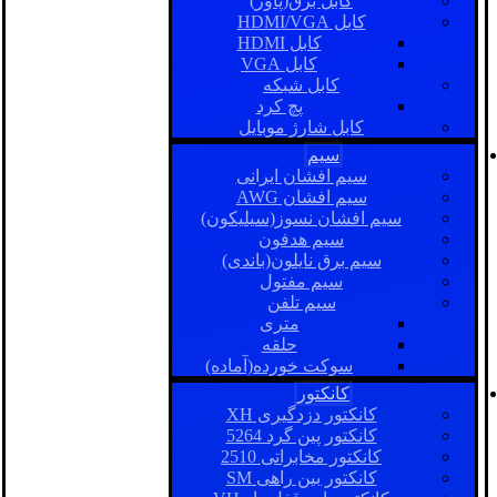
کابل برق(پاور)
کابل HDMI/VGA
کابل HDMI
کابل VGA
کابل شبکه
پچ کرد
کابل شارژ موبایل
سیم
سیم افشان ایرانی
سیم افشان AWG
سیم افشان نسوز(سیلیکون)
سیم هدفون
سیم برق نایلون(باندی)
سیم مفتول
سیم تلفن
متری
حلقه
سوکت خورده(آماده)
کانکتور
کانکتور دزدگیری XH
کانکتور پین گرد 5264
کانکتور مخابراتی 2510
کانکتور بین راهی SM