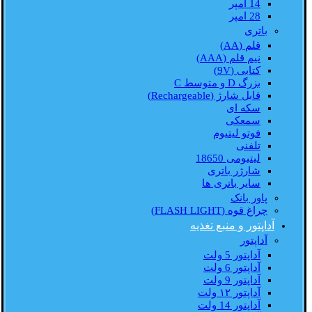
14 امپر
28 امپر
باتری
قلم (AA)
نیم قلم (AAA)
کتابی (9V)
بزرگ D و متوسط C
قابل شارژ (Rechargeable)
سکه ای
سمعکی
فوتو لیتیوم
تلفنی
لیتیومی 18650
شارژر باتری
سایر باتری ها
پاور بانک
چراغ قوه (FLASH LIGHT)
آداپتور و منبع تغذیه
آداپتور
آداپتور 5 ولت
آداپتور 6 ولت
آداپتور 9 ولت
آداپتور ۱۲ ولت
آداپتور 14 ولت