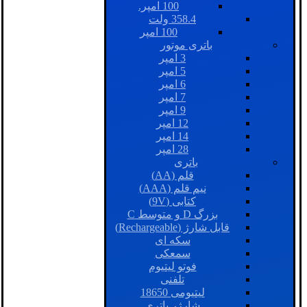
100 امپر.
358.4 ولت
100 امپر
باتری موتور
3 امپر
5 امپر
6 امپر
7 امپر
9 امپر
12 امپر
14 امپر
28 امپر
باتری
قلم (AA)
نیم قلم (AAA)
کتابی (9V)
بزرگ D و متوسط C
قابل شارژ (Rechargeable)
سکه ای
سمعکی
فوتو لیتیوم
تلفنی
لیتیومی 18650
شارژر باتری