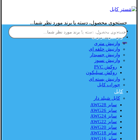
جستجوی محصول، دسته یا برند مورد نظر شما...
فروشگاه مستر کابل
وارنیش حرارتی
وارنیش متری
وارنیش حلقه ای
وارنیش چسبدار
وارنیش نسوز
روکش PVC
روکش سیلیکون
وارنیش بسته ای
جوراب کابل
کابل
کابل شیلد دار
سایز AWG28
سایز AWG26
سایز AWG24
سایز AWG22
سایز AWG20
سایز AWG18
سایز AWG16