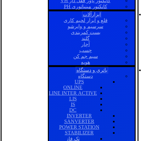
کانکتور پاور قفل دار VH
کانکتور مینیاتوری PH
ابزارآلات
قلع و ابزار لحیم کاری
سرسیم و وایرشو
بست کمربندی
گلند
آچار
چسب
سیم جم کن
هویه
باتری و دستگاه
دستگاه
UPS
ONLINE
LINE INTER ACTIVE
LIS
IS
DC
INVERTER
SANVERTER
POWER STATION
STABILIZER
تک فاز