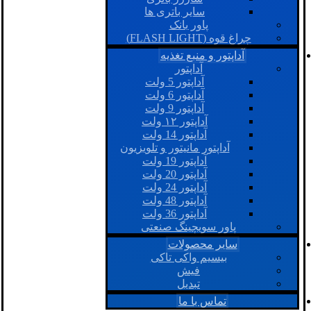
سایر باتری ها
پاور بانک
چراغ قوه (FLASH LIGHT)
آداپتور و منبع تغذیه
آداپتور
آداپتور 5 ولت
آداپتور 6 ولت
آداپتور 9 ولت
آداپتور ۱۲ ولت
آداپتور 14 ولت
آداپتور مانیتور و تلویزیون
آداپتور 19 ولت
آداپتور 20 ولت
آداپتور 24 ولت
آداپتور 48 ولت
آداپتور 36 ولت
پاور سویچینگ صنعتی
سایر محصولات
بیسیم واکی تاکی
فیش
تبدیل
تماس با ما