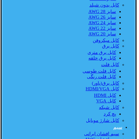
کابل بدون شیلد
سایز AWG 28
سایز AWG 26
سایز AWG 24
سایز AWG 22
سایز AWG 20
کابل میکروفن
کابل برق
کابل برق متری
کابل برق حلقه
کابل فلت
کابل فلت طوسی
کابل فلت رنگی
کابل برق(پاور)
کابل HDMI/VGA
کابل HDMI
کابل VGA
کابل شبکه
پچ کرد
کابل شارژ موبایل
سیم
سیم افشان ایرانی