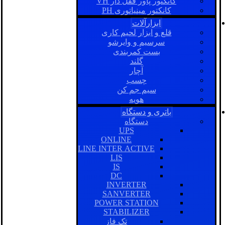
کانکتور پاور قفل دار VH
کانکتور مینیاتوری PH
ابزارآلات
قلع و ابزار لحیم کاری
سرسیم و وایرشو
بست کمربندی
گلند
آچار
چسب
سیم جم کن
هویه
باتری و دستگاه
دستگاه
UPS
ONLINE
LINE INTER ACTIVE
LIS
IS
DC
INVERTER
SANVERTER
POWER STATION
STABILIZER
تک فاز