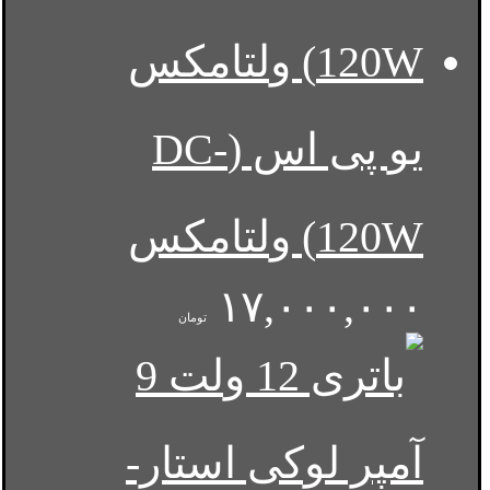
یو پی اس (DC-
120W) ولتامکس
۱۷,۰۰۰,۰۰۰
تومان