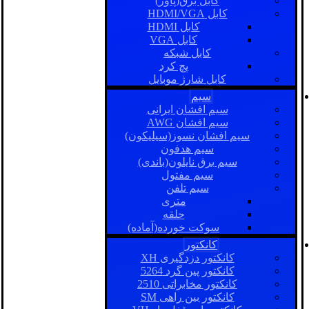
کابل برق(پاور)
کابل HDMI/VGA
کابل HDMI
کابل VGA
کابل شبکه
پچ کرد
کابل شارژ موبایل
سیم
سیم افشان ایرانی
سیم افشان AWG
سیم افشان نسوز(سیلیکون)
سیم هدفون
سیم برق نایلون(باندی)
سیم مفتول
سیم تلفن
متری
حلقه
سوکت خورده(آماده)
کانکتور
کانکتور دزدگیری XH
کانکتور پین گرد 5264
کانکتور مخابراتی 2510
کانکتور بین راهی SM