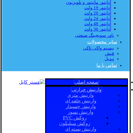
آداپتور مانیتور و تلویزیون
آداپتور 19 ولت
آداپتور 20 ولت
آداپتور 24 ولت
آداپتور 48 ولت
آداپتور 36 ولت
پاور سویچینگ صنعتی
سایر محصولات
بیسیم واکی تاکی
فیش
تبدیل
تماس با ما
صفحه اصلی
وارنیش حرارتی
وارنیش متری
وارنیش حلقه ای
وارنیش چسبدار
وارنیش نسوز
روکش PVC
روکش سیلیکون
وارنیش بسته ای