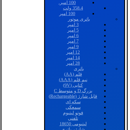
100 امپر.
358.4 ولت
100 امپر
باتری موتور
3 امپر
5 امپر
6 امپر
7 امپر
9 امپر
12 امپر
14 امپر
28 امپر
باتری
قلم (AA)
نیم قلم (AAA)
کتابی (9V)
بزرگ D و متوسط C
قابل شارژ (Rechargeable)
سکه ای
سمعکی
فوتو لیتیوم
تلفنی
لیتیومی 18650
شارژر باتری