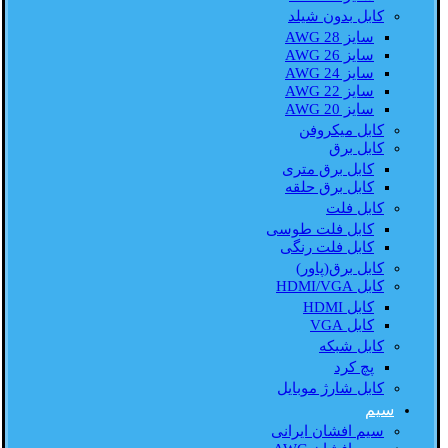
کابل بدون شیلد
سایز AWG 28
سایز AWG 26
سایز AWG 24
سایز AWG 22
سایز AWG 20
کابل میکروفن
کابل برق
کابل برق متری
کابل برق حلقه
کابل فلت
کابل فلت طوسی
کابل فلت رنگی
کابل برق(پاور)
کابل HDMI/VGA
کابل HDMI
کابل VGA
کابل شبکه
پچ کرد
کابل شارژ موبایل
سیم
سیم افشان ایرانی