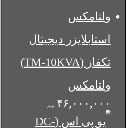
استابلایزر دیجیتال
تکفاز (TM-10KVA)
ولتامکس
۴۶,۰۰۰,۰۰۰
تومان