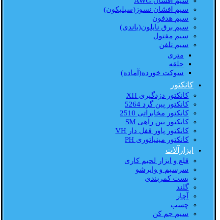
سیم افشان AWG
سیم افشان نسوز(سیلیکون)
سیم هدفون
سیم برق نایلون(باندی)
سیم مفتول
سیم تلفن
متری
حلقه
سوکت خورده(آماده)
کانکتور
کانکتور دزدگیری XH
کانکتور پین گرد 5264
کانکتور مخابراتی 2510
کانکتور بین راهی SM
کانکتور پاور قفل دار VH
کانکتور مینیاتوری PH
ابزارآلات
قلع و ابزار لحیم کاری
سرسیم و وایرشو
بست کمربندی
گلند
آچار
چسب
سیم جم کن