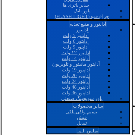
سایر باتری ها
پاور بانک
چراغ قوه (FLASH LIGHT)
آداپتور و منبع تغذیه
آداپتور
آداپتور 5 ولت
آداپتور 6 ولت
آداپتور 9 ولت
آداپتور ۱۲ ولت
آداپتور 14 ولت
آداپتور مانیتور و تلویزیون
آداپتور 19 ولت
آداپتور 20 ولت
آداپتور 24 ولت
آداپتور 48 ولت
آداپتور 36 ولت
پاور سویچینگ صنعتی
سایر محصولات
بیسیم واکی تاکی
فیش
تبدیل
تماس با ما