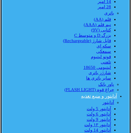
14 امپر
28 امپر
باتری
قلم (AA)
نیم قلم (AAA)
کتابی (9V)
بزرگ D و متوسط C
قابل شارژ (Rechargeable)
سکه ای
سمعکی
فوتو لیتیوم
تلفنی
لیتیومی 18650
شارژر باتری
سایر باتری ها
پاور بانک
چراغ قوه (FLASH LIGHT)
آداپتور و منبع تغذیه
آداپتور
آداپتور 5 ولت
آداپتور 6 ولت
آداپتور 9 ولت
آداپتور ۱۲ ولت
آداپتور 14 ولت