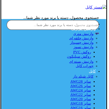
جستجوی محصول، دسته یا برند مورد نظر شما...
صفحه اصلی
وارنیش حرارتی
وارنیش متری
وارنیش حلقه ای
وارنیش چسبدار
وارنیش نسوز
روکش PVC
روکش سیلیکون
وارنیش بسته ای
جوراب کابل
کابل
کابل شیلد دار
سایز AWG28
سایز AWG26
سایز AWG24
سایز AWG22
سایز AWG20
سایز AWG18
سایز AWG16