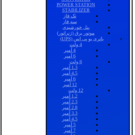
POWER STATION
STABILIZER
تک فاز
سه فاز
پنل خورشیدی
موتور برق (ژنراتور)
باتری یو پی اس (UPS)
4 ولت
4 آمپر
6 آمپر
6 ولت
1.3 آمپر
4.5 آمپر
6 آمپر
12 آمپر
12 ولت
1.2 آمپر
2.3 آمپر
2.8 آمپر
3.3 آمپر
4.5 آمپر
5 آمپر
7 آمپر