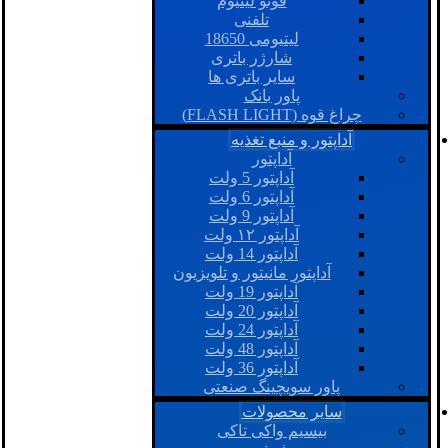
فوتو لیتیوم
تلفنی
لیتیومی 18650
شارژر باتری
سایر باتری ها
پاور بانک
چراغ قوه (FLASH LIGHT)
آداپتور و منبع تغذیه
آداپتور
آداپتور 5 ولت
آداپتور 6 ولت
آداپتور 9 ولت
آداپتور ۱۲ ولت
آداپتور 14 ولت
آداپتور مانیتور و تلویزیون
آداپتور 19 ولت
آداپتور 20 ولت
آداپتور 24 ولت
آداپتور 48 ولت
آداپتور 36 ولت
پاور سویچینگ صنعتی
سایر محصولات
بیسیم واکی تاکی