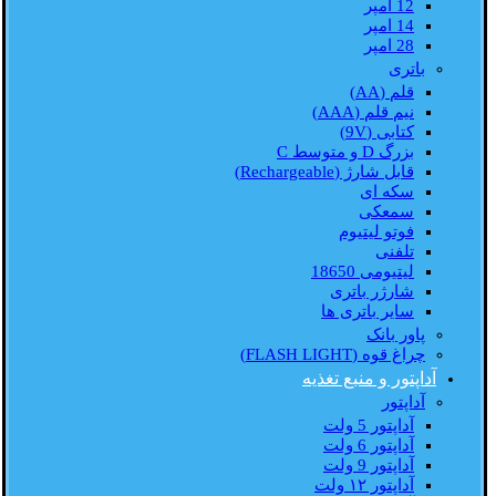
12 امپر
14 امپر
28 امپر
باتری
قلم (AA)
نیم قلم (AAA)
کتابی (9V)
بزرگ D و متوسط C
قابل شارژ (Rechargeable)
سکه ای
سمعکی
فوتو لیتیوم
تلفنی
لیتیومی 18650
شارژر باتری
سایر باتری ها
پاور بانک
چراغ قوه (FLASH LIGHT)
آداپتور و منبع تغذیه
آداپتور
آداپتور 5 ولت
آداپتور 6 ولت
آداپتور 9 ولت
آداپتور ۱۲ ولت