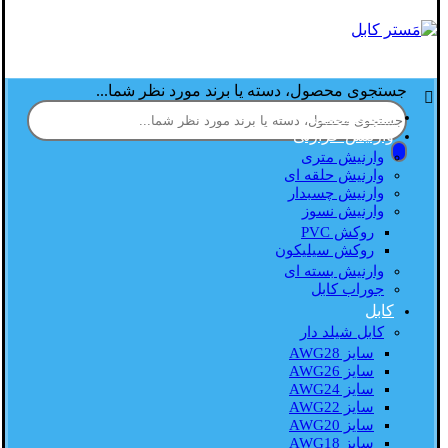
جستجوی محصول، دسته یا برند مورد نظر شما...
صفحه اصلی
وارنیش حرارتی
وارنیش متری
وارنیش حلقه ای
وارنیش چسبدار
وارنیش نسوز
روکش PVC
روکش سیلیکون
وارنیش بسته ای
جوراب کابل
کابل
کابل شیلد دار
سایز AWG28
سایز AWG26
سایز AWG24
سایز AWG22
سایز AWG20
سایز AWG18