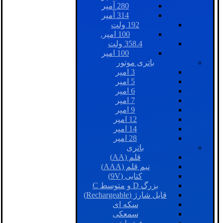
280 آمپر
314 آمپر
192 ولت
100 امپر.
358.4 ولت
100 امپر
باتری موتور
3 امپر
5 امپر
6 امپر
7 امپر
9 امپر
12 امپر
14 امپر
28 امپر
باتری
قلم (AA)
نیم قلم (AAA)
کتابی (9V)
بزرگ D و متوسط C
قابل شارژ (Rechargeable)
سکه ای
سمعکی