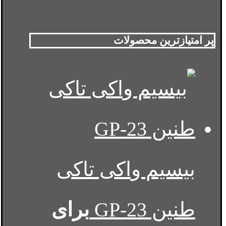
پر امتیازترین محصولات
بیسیم واکی تاکی
طنین GP-23
برای