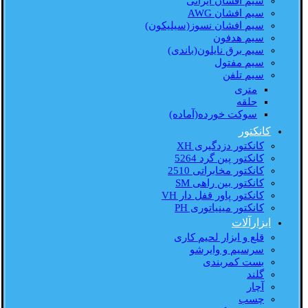
سیم افشان ایرانی
سیم افشان AWG
سیم افشان نسوز(سیلیکون)
سیم هدفون
سیم برق نایلون(باندی)
سیم مفتول
سیم تلفن
متری
حلقه
سوکت خورده(آماده)
کانکتور
کانکتور دزدگیری XH
کانکتور پین گرد 5264
کانکتور مخابراتی 2510
کانکتور بین راهی SM
کانکتور پاور قفل دار VH
کانکتور مینیاتوری PH
ابزارآلات
قلع و ابزار لحیم کاری
سرسیم و وایرشو
بست کمربندی
گلند
آچار
چسب