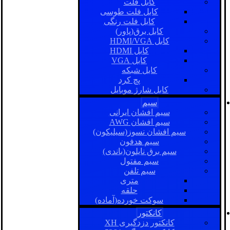
کابل فلت
کابل فلت طوسی
کابل فلت رنگی
کابل برق(پاور)
کابل HDMI/VGA
کابل HDMI
کابل VGA
کابل شبکه
پچ کرد
کابل شارژ موبایل
سیم
سیم افشان ایرانی
سیم افشان AWG
سیم افشان نسوز(سیلیکون)
سیم هدفون
سیم برق نایلون(باندی)
سیم مفتول
سیم تلفن
متری
حلقه
سوکت خورده(آماده)
کانکتور
کانکتور دزدگیری XH