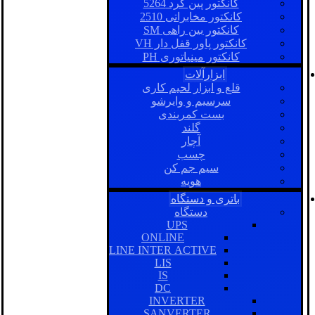
کانکتور پین گرد 5264
کانکتور مخابراتی 2510
کانکتور بین راهی SM
کانکتور پاور قفل دار VH
کانکتور مینیاتوری PH
ابزارآلات
قلع و ابزار لحیم کاری
سرسیم و وایرشو
بست کمربندی
گلند
آچار
چسب
سیم جم کن
هویه
باتری و دستگاه
دستگاه
UPS
ONLINE
LINE INTER ACTIVE
LIS
IS
DC
INVERTER
SANVERTER