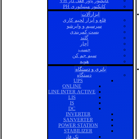
کانکتور پاور قفل دار VH
کانکتور مینیاتوری PH
ابزارآلات
قلع و ابزار لحیم کاری
سرسیم و وایرشو
بست کمربندی
گلند
آچار
چسب
سیم جم کن
هویه
باتری و دستگاه
دستگاه
UPS
ONLINE
LINE INTER ACTIVE
LIS
IS
DC
INVERTER
SANVERTER
POWER STATION
STABILIZER
تک فاز