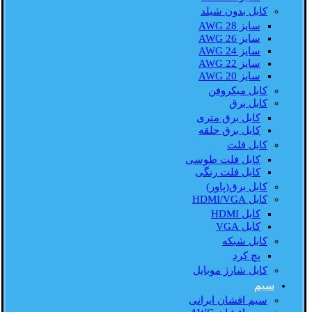
کابل بدون شیلد
سایز AWG 28
سایز AWG 26
سایز AWG 24
سایز AWG 22
سایز AWG 20
کابل میکروفن
کابل برق
کابل برق متری
کابل برق حلقه
کابل فلت
کابل فلت طوسی
کابل فلت رنگی
کابل برق(پاور)
کابل HDMI/VGA
کابل HDMI
کابل VGA
کابل شبکه
پچ کرد
کابل شارژ موبایل
سیم
سیم افشان ایرانی