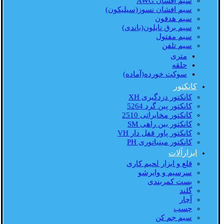
سیم افشان AWG
سیم افشان نسوز(سیلیکون)
سیم هدفون
سیم برق نایلون(باندی)
سیم مفتول
سیم تلفن
متری
حلقه
سوکت خورده(آماده)
کانکتور
کانکتور دزدگیری XH
کانکتور پین گرد 5264
کانکتور مخابراتی 2510
کانکتور بین راهی SM
کانکتور پاور قفل دار VH
کانکتور مینیاتوری PH
ابزارآلات
قلع و ابزار لحیم کاری
سرسیم و وایرشو
بست کمربندی
گلند
آچار
چسب
سیم جم کن