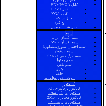
کابل برق(پاور)
کابل HDMI/VGA
کابل HDMI
کابل VGA
کابل شبکه
پچ کرد
کابل شارژ موبایل
سیم
سیم افشان ایرانی
سیم افشان AWG
سیم افشان نسوز(سیلیکون)
سیم هدفون
سیم برق نایلون(باندی)
سیم مفتول
سیم تلفن
متری
حلقه
سوکت خورده(آماده)
کانکتور
کانکتور دزدگیری XH
کانکتور پین گرد 5264
کانکتور مخابراتی 2510
کانکتور بین راهی SM