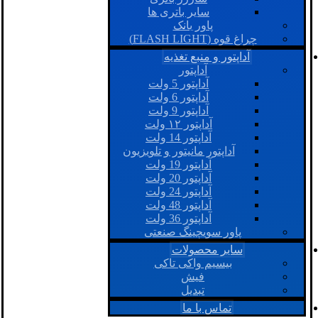
سایر باتری ها
پاور بانک
چراغ قوه (FLASH LIGHT)
آداپتور و منبع تغذیه
آداپتور
آداپتور 5 ولت
آداپتور 6 ولت
آداپتور 9 ولت
آداپتور ۱۲ ولت
آداپتور 14 ولت
آداپتور مانیتور و تلویزیون
آداپتور 19 ولت
آداپتور 20 ولت
آداپتور 24 ولت
آداپتور 48 ولت
آداپتور 36 ولت
پاور سویچینگ صنعتی
سایر محصولات
بیسیم واکی تاکی
فیش
تبدیل
تماس با ما