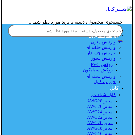
جستجوی محصول، دسته یا برند مورد نظر شما...
صفحه اصلی
وارنیش حرارتی
وارنیش متری
وارنیش حلقه ای
وارنیش چسبدار
وارنیش نسوز
روکش PVC
روکش سیلیکون
وارنیش بسته ای
جوراب کابل
کابل
کابل شیلد دار
سایز AWG28
سایز AWG26
سایز AWG24
سایز AWG22
سایز AWG20
سایز AWG18
سایز AWG16