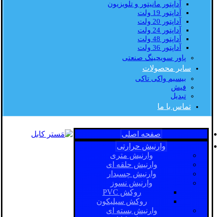
آداپتور مانیتور و تلویزیون
آداپتور 19 ولت
آداپتور 20 ولت
آداپتور 24 ولت
آداپتور 48 ولت
آداپتور 36 ولت
پاور سویچینگ صنعتی
سایر محصولات
بیسیم واکی تاکی
فیش
تبدیل
تماس با ما
صفحه اصلی
وارنیش حرارتی
وارنیش متری
وارنیش حلقه ای
وارنیش چسبدار
وارنیش نسوز
روکش PVC
روکش سیلیکون
وارنیش بسته ای