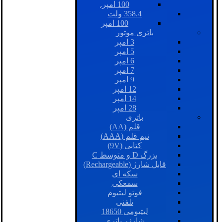
100 امپر.
358.4 ولت
100 امپر
باتری موتور
3 امپر
5 امپر
6 امپر
7 امپر
9 امپر
12 امپر
14 امپر
28 امپر
باتری
قلم (AA)
نیم قلم (AAA)
کتابی (9V)
بزرگ D و متوسط C
قابل شارژ (Rechargeable)
سکه ای
سمعکی
فوتو لیتیوم
تلفنی
لیتیومی 18650
شارژر باتری