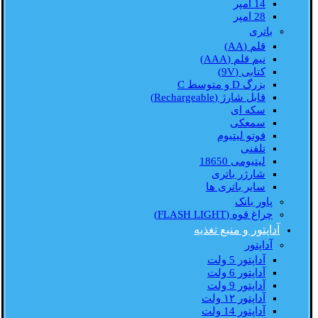
14 امپر
28 امپر
باتری
قلم (AA)
نیم قلم (AAA)
کتابی (9V)
بزرگ D و متوسط C
قابل شارژ (Rechargeable)
سکه ای
سمعکی
فوتو لیتیوم
تلفنی
لیتیومی 18650
شارژر باتری
سایر باتری ها
پاور بانک
چراغ قوه (FLASH LIGHT)
آداپتور و منبع تغذیه
آداپتور
آداپتور 5 ولت
آداپتور 6 ولت
آداپتور 9 ولت
آداپتور ۱۲ ولت
آداپتور 14 ولت