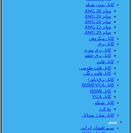
کابل بدون شیلد
سایز AWG 28
سایز AWG 26
سایز AWG 24
سایز AWG 22
سایز AWG 20
کابل میکروفن
کابل برق
کابل برق متری
کابل برق حلقه
کابل فلت
کابل فلت طوسی
کابل فلت رنگی
کابل برق(پاور)
کابل HDMI/VGA
کابل HDMI
کابل VGA
کابل شبکه
پچ کرد
کابل شارژ موبایل
سیم
سیم افشان ایرانی