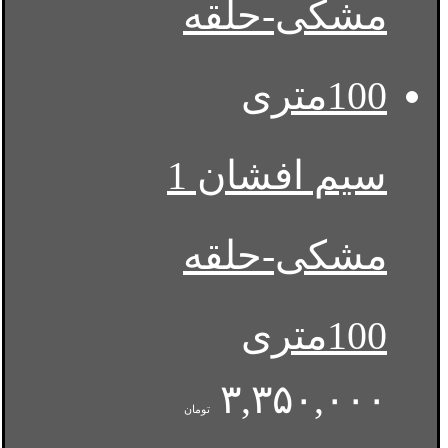
سیم افشان 1
مشکی-حلقه
100متری
۳,۳۵۰,۰۰۰
تومان