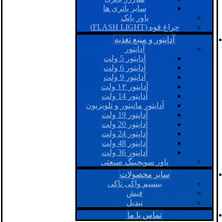
سایر باتری ها
پاور بانک
چراغ قوه (FLASH LIGHT)
آداپتور و منبع تغذیه
آداپتور
آداپتور 5 ولت
آداپتور 6 ولت
آداپتور 9 ولت
آداپتور ۱۲ ولت
آداپتور 14 ولت
آداپتور مانیتور و تلویزیون
آداپتور 19 ولت
آداپتور 20 ولت
آداپتور 24 ولت
آداپتور 48 ولت
آداپتور 36 ولت
پاور سویچینگ صنعتی
سایر محصولات
بیسیم واکی تاکی
فیش
تبدیل
تماس با ما