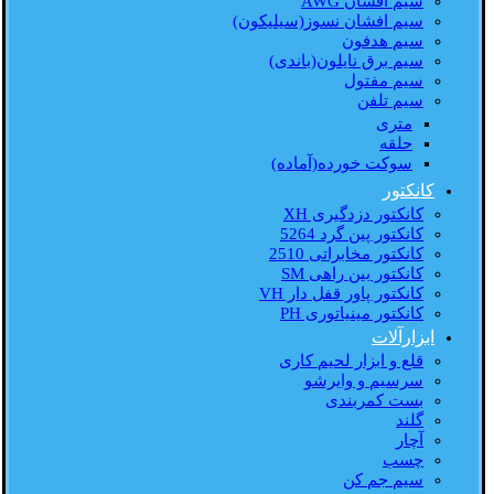
سیم افشان AWG
سیم افشان نسوز(سیلیکون)
سیم هدفون
سیم برق نایلون(باندی)
سیم مفتول
سیم تلفن
متری
حلقه
سوکت خورده(آماده)
کانکتور
کانکتور دزدگیری XH
کانکتور پین گرد 5264
کانکتور مخابراتی 2510
کانکتور بین راهی SM
کانکتور پاور قفل دار VH
کانکتور مینیاتوری PH
ابزارآلات
قلع و ابزار لحیم کاری
سرسیم و وایرشو
بست کمربندی
گلند
آچار
چسب
سیم جم کن