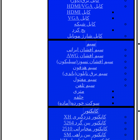
کابل برق(پاور)
کابل HDMI/VGA
کابل HDMI
کابل VGA
کابل شبکه
پچ کرد
کابل شارژ موبایل
سیم
سیم افشان ایرانی
سیم افشان AWG
سیم افشان نسوز(سیلیکون)
سیم هدفون
سیم برق نایلون(باندی)
سیم مفتول
سیم تلفن
متری
حلقه
سوکت خورده(آماده)
کانکتور
کانکتور دزدگیری XH
کانکتور پین گرد 5264
کانکتور مخابراتی 2510
کانکتور بین راهی SM