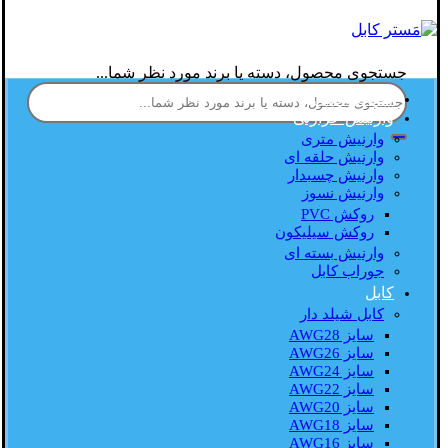
جستجوی محصول، دسته یا برند مورد نظر شما...
صفحه اصلی
وارنیش حرارتی
وارنیش متری
وارنیش حلقه ای
وارنیش چسبدار
وارنیش نسوز
روکش PVC
روکش سیلیکون
وارنیش بسته ای
جوراب کابل
کابل
کابل شیلد دار
سایز AWG28
سایز AWG26
سایز AWG24
سایز AWG22
سایز AWG20
سایز AWG18
سایز AWG16