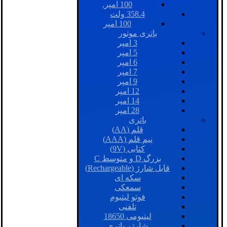
100 امپر.
358.4 ولت
100 امپر
باتری موتور
3 امپر
5 امپر
6 امپر
7 امپر
9 امپر
12 امپر
14 امپر
28 امپر
باتری
قلم (AA)
نیم قلم (AAA)
کتابی (9V)
بزرگ D و متوسط C
قابل شارژ (Rechargeable)
سکه ای
سمعکی
فوتو لیتیوم
تلفنی
لیتیومی 18650
شارژر باتری