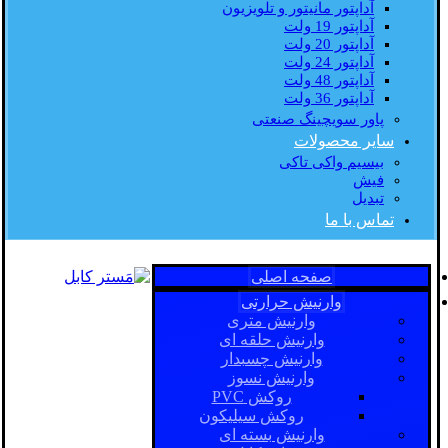
آداپتور مانیتور و تلویزیون
آداپتور 19 ولت
آداپتور 20 ولت
آداپتور 24 ولت
آداپتور 48 ولت
آداپتور 36 ولت
پاور سویچینگ صنعتی
سایر محصولات
بیسیم واکی تاکی
فیش
تبدیل
تماس با ما
صفحه اصلی
وارنیش حرارتی
وارنیش متری
وارنیش حلقه ای
وارنیش چسبدار
وارنیش نسوز
روکش PVC
روکش سیلیکون
وارنیش بسته ای