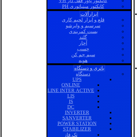
کانکتور پاور قفل دار VH
کانکتور مینیاتوری PH
ابزارآلات
قلع و ابزار لحیم کاری
سرسیم و وایرشو
بست کمربندی
گلند
آچار
چسب
سیم جم کن
هویه
باتری و دستگاه
دستگاه
UPS
ONLINE
LINE INTER ACTIVE
LIS
IS
DC
INVERTER
SANVERTER
POWER STATION
STABILIZER
تک فاز