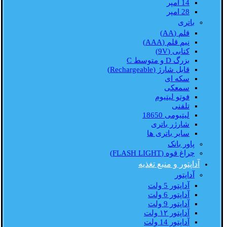
14 امپر
28 امپر
باتری
قلم (AA)
نیم قلم (AAA)
کتابی (9V)
بزرگ D و متوسط C
قابل شارژ (Rechargeable)
سکه ای
سمعکی
فوتو لیتیوم
تلفنی
لیتیومی 18650
شارژر باتری
سایر باتری ها
پاور بانک
چراغ قوه (FLASH LIGHT)
آداپتور و منبع تغذیه
آداپتور
آداپتور 5 ولت
آداپتور 6 ولت
آداپتور 9 ولت
آداپتور ۱۲ ولت
آداپتور 14 ولت