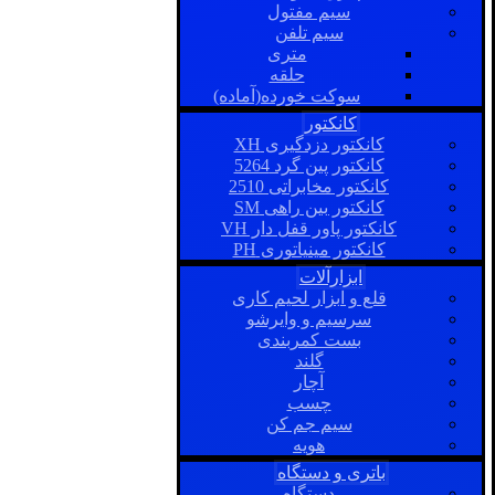
سیم مفتول
سیم تلفن
متری
حلقه
سوکت خورده(آماده)
کانکتور
کانکتور دزدگیری XH
کانکتور پین گرد 5264
کانکتور مخابراتی 2510
کانکتور بین راهی SM
کانکتور پاور قفل دار VH
کانکتور مینیاتوری PH
ابزارآلات
قلع و ابزار لحیم کاری
سرسیم و وایرشو
بست کمربندی
گلند
آچار
چسب
سیم جم کن
هویه
باتری و دستگاه
دستگاه