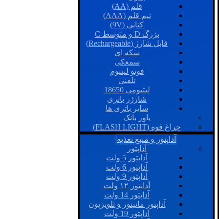
قلم (AA)
نیم قلم (AAA)
کتابی (9V)
بزرگ D و متوسط C
قابل شارژ (Rechargeable)
سکه ای
سمعکی
فوتو لیتیوم
تلفنی
لیتیومی 18650
شارژر باتری
سایر باتری ها
پاور بانک
چراغ قوه (FLASH LIGHT)
آداپتور و منبع تغذیه
آداپتور
آداپتور 5 ولت
آداپتور 6 ولت
آداپتور 9 ولت
آداپتور ۱۲ ولت
آداپتور 14 ولت
آداپتور مانیتور و تلویزیون
آداپتور 19 ولت