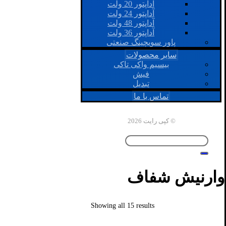
آداپتور 20 ولت
آداپتور 24 ولت
آداپتور 48 ولت
آداپتور 36 ولت
پاور سویچینگ صنعتی
سایر محصولات
بیسیم واکی تاکی
فیش
تبدیل
تماس با ما
© کپی رایت 2026
وارنیش شفاف
Showing all 15 results