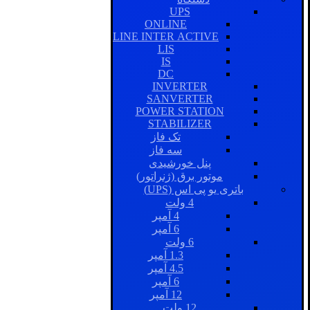
UPS
ONLINE
LINE INTER ACTIVE
LIS
IS
DC
INVERTER
SANVERTER
POWER STATION
STABILIZER
تک فاز
سه فاز
پنل خورشیدی
موتور برق (ژنراتور)
باتری یو پی اس (UPS)
4 ولت
4 آمپر
6 آمپر
6 ولت
1.3 آمپر
4.5 آمپر
6 آمپر
12 آمپر
12 ولت