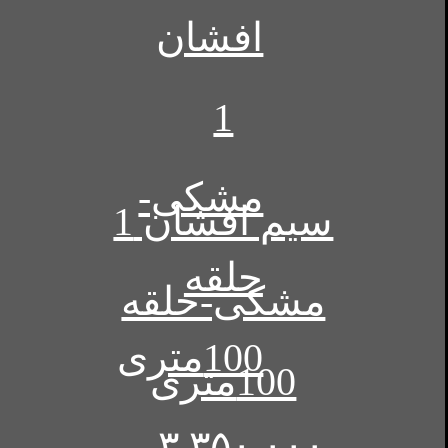
سیم افشان 1
مشکی-حلقه
100متری
۳,۳۵۰,۰۰۰