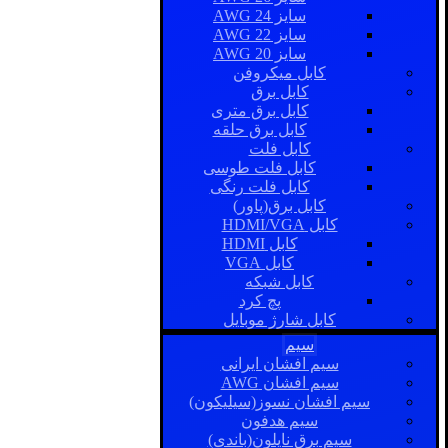
سایز AWG 24
سایز AWG 22
سایز AWG 20
کابل میکروفن
کابل برق
کابل برق متری
کابل برق حلقه
کابل فلت
کابل فلت طوسی
کابل فلت رنگی
کابل برق(پاور)
کابل HDMI/VGA
کابل HDMI
کابل VGA
کابل شبکه
پچ کرد
کابل شارژ موبایل
سیم
سیم افشان ایرانی
سیم افشان AWG
سیم افشان نسوز(سیلیکون)
سیم هدفون
سیم برق نایلون(باندی)