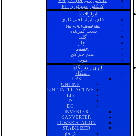
کانکتور پاور قفل دار VH
کانکتور مینیاتوری PH
ابزارآلات
قلع و ابزار لحیم کاری
سرسیم و وایرشو
بست کمربندی
گلند
آچار
چسب
سیم جم کن
هویه
باتری و دستگاه
دستگاه
UPS
ONLINE
LINE INTER ACTIVE
LIS
IS
DC
INVERTER
SANVERTER
POWER STATION
STABILIZER
تک فاز