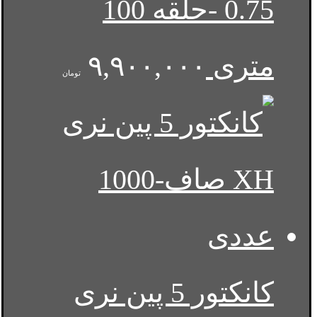
0.75 -حلقه 100
متری
۹,۹۰۰,۰۰۰
تومان
کانکتور 5 پین نری