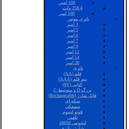
100 امپر.
358.4 ولت
100 امپر
باتری موتور
3 امپر
5 امپر
6 امپر
7 امپر
9 امپر
12 امپر
14 امپر
28 امپر
باتری
قلم (AA)
نیم قلم (AAA)
کتابی (9V)
بزرگ D و متوسط C
قابل شارژ (Rechargeable)
سکه ای
سمعکی
فوتو لیتیوم
تلفنی
لیتیومی 18650
شارژر باتری