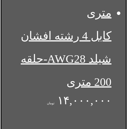
کابل 4 رشته افشان
شیلد AWG28-حلقه
200 متری
۱۴,۰۰۰,۰۰۰
تومان