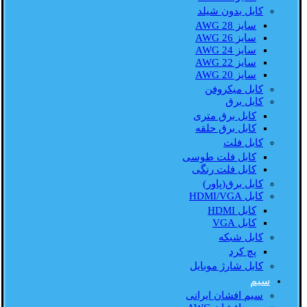
کابل بدون شیلد
سایز AWG 28
سایز AWG 26
سایز AWG 24
سایز AWG 22
سایز AWG 20
کابل میکروفن
کابل برق
کابل برق متری
کابل برق حلقه
کابل فلت
کابل فلت طوسی
کابل فلت رنگی
کابل برق(پاور)
کابل HDMI/VGA
کابل HDMI
کابل VGA
کابل شبکه
پچ کرد
کابل شارژ موبایل
سیم
سیم افشان ایرانی