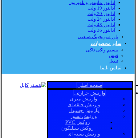
آداپتور مانیتور و تلویزیون
آداپتور 19 ولت
آداپتور 20 ولت
آداپتور 24 ولت
آداپتور 48 ولت
آداپتور 36 ولت
پاور سویچینگ صنعتی
سایر محصولات
بیسیم واکی تاکی
فیش
تبدیل
تماس با ما
صفحه اصلی
وارنیش حرارتی
وارنیش متری
وارنیش حلقه ای
وارنیش چسبدار
وارنیش نسوز
روکش PVC
روکش سیلیکون
وارنیش بسته ای