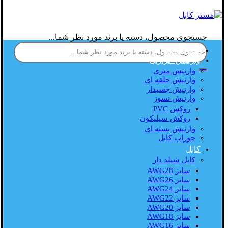
جستجوی محصول، دسته یا برند مورد نظر شما...
صفحه اصلی
وارنیش حرارتی
وارنیش متری
وارنیش حلقه ای
وارنیش چسبدار
وارنیش نسوز
روکش PVC
روکش سیلیکون
وارنیش بسته ای
جوراب کابل
کابل
کابل شیلد دار
سایز AWG28
سایز AWG26
سایز AWG24
سایز AWG22
سایز AWG20
سایز AWG18
سایز AWG16