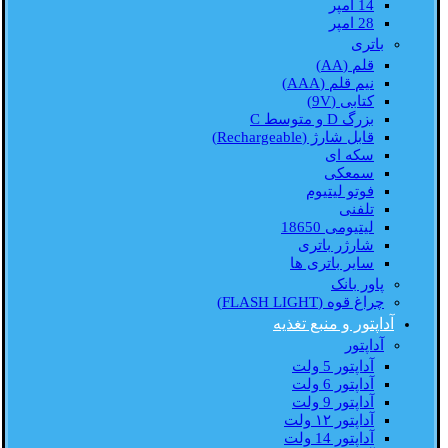
14 امپر
28 امپر
باتری
قلم (AA)
نیم قلم (AAA)
کتابی (9V)
بزرگ D و متوسط C
قابل شارژ (Rechargeable)
سکه ای
سمعکی
فوتو لیتیوم
تلفنی
لیتیومی 18650
شارژر باتری
سایر باتری ها
پاور بانک
چراغ قوه (FLASH LIGHT)
آداپتور و منبع تغذیه
آداپتور
آداپتور 5 ولت
آداپتور 6 ولت
آداپتور 9 ولت
آداپتور ۱۲ ولت
آداپتور 14 ولت