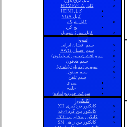
کابل برق(پاور)
کابل HDMI/VGA
کابل HDMI
کابل VGA
کابل شبکه
پچ کرد
کابل شارژ موبایل
سیم
سیم افشان ایرانی
سیم افشان AWG
سیم افشان نسوز(سیلیکون)
سیم هدفون
سیم برق نایلون(باندی)
سیم مفتول
سیم تلفن
متری
حلقه
سوکت خورده(آماده)
کانکتور
کانکتور دزدگیری XH
کانکتور پین گرد 5264
کانکتور مخابراتی 2510
کانکتور بین راهی SM