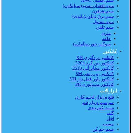
سیم افشان AWG
سیم افشان نسوز(سیلیکون)
سیم هدفون
سیم برق نایلون(باندی)
سیم مفتول
سیم تلفن
متری
حلقه
سوکت خورده(آماده)
کانکتور
کانکتور دزدگیری XH
کانکتور پین گرد 5264
کانکتور مخابراتی 2510
کانکتور بین راهی SM
کانکتور پاور قفل دار VH
کانکتور مینیاتوری PH
ابزارآلات
قلع و ابزار لحیم کاری
سرسیم و وایرشو
بست کمربندی
گلند
آچار
چسب
سیم جم کن