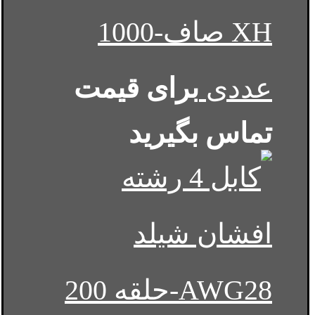
XH صاف-1000
عددی
برای قیمت
تماس بگیرید