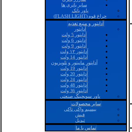
سایر باتری ها
پاور بانک
چراغ قوه (FLASH LIGHT)
آداپتور و منبع تغذیه
آداپتور
آداپتور 5 ولت
آداپتور 6 ولت
آداپتور 9 ولت
آداپتور ۱۲ ولت
آداپتور 14 ولت
آداپتور مانیتور و تلویزیون
آداپتور 19 ولت
آداپتور 20 ولت
آداپتور 24 ولت
آداپتور 48 ولت
آداپتور 36 ولت
پاور سویچینگ صنعتی
سایر محصولات
بیسیم واکی تاکی
فیش
تبدیل
تماس با ما