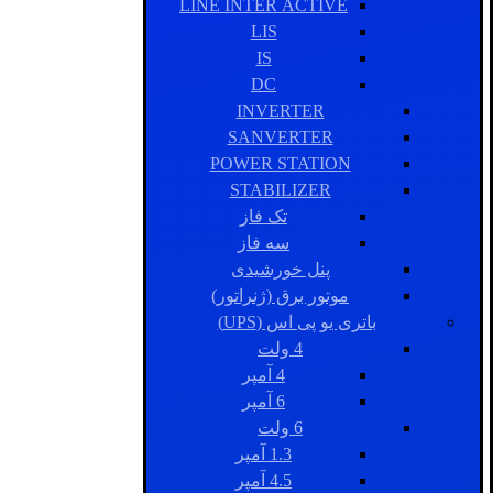
LINE INTER ACTIVE
LIS
IS
DC
INVERTER
SANVERTER
POWER STATION
STABILIZER
تک فاز
سه فاز
پنل خورشیدی
موتور برق (ژنراتور)
باتری یو پی اس (UPS)
4 ولت
4 آمپر
6 آمپر
6 ولت
1.3 آمپر
4.5 آمپر