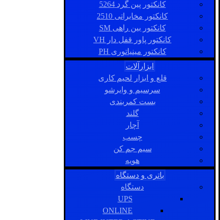
کانکتور پین گرد 5264
کانکتور مخابراتی 2510
کانکتور بین راهی SM
کانکتور پاور قفل دار VH
کانکتور مینیاتوری PH
ابزارآلات
قلع و ابزار لحیم کاری
سرسیم و وایرشو
بست کمربندی
گلند
آچار
چسب
سیم جم کن
هویه
باتری و دستگاه
دستگاه
UPS
ONLINE