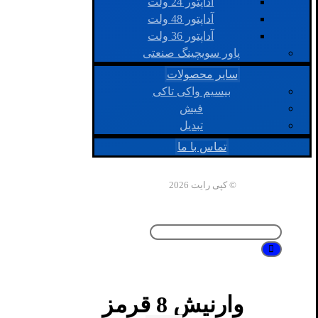
آداپتور 24 ولت
آداپتور 48 ولت
آداپتور 36 ولت
پاور سویچینگ صنعتی
سایر محصولات
بیسیم واکی تاکی
فیش
تبدیل
تماس با ما
© کپی رایت 2026
وارنیش 8 قرمز