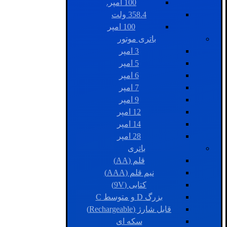
100 امپر.
358.4 ولت
100 امپر
باتری موتور
3 امپر
5 امپر
6 امپر
7 امپر
9 امپر
12 امپر
14 امپر
28 امپر
باتری
قلم (AA)
نیم قلم (AAA)
کتابی (9V)
بزرگ D و متوسط C
قابل شارژ (Rechargeable)
سکه ای