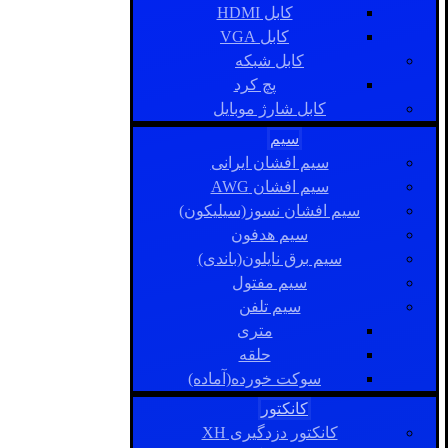
کابل HDMI
کابل VGA
کابل شبکه
پچ کرد
کابل شارژ موبایل
سیم
سیم افشان ایرانی
سیم افشان AWG
سیم افشان نسوز(سیلیکون)
سیم هدفون
سیم برق نایلون(باندی)
سیم مفتول
سیم تلفن
متری
حلقه
سوکت خورده(آماده)
کانکتور
کانکتور دزدگیری XH