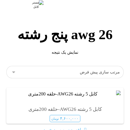
awg 26 پنج رشته
نمایش یک نتیجه
کابل 5 رشته AWG26-حلقه 200متری
۴,۶۰۰,۰۰۰
تومان
افزودن به سبد خرید