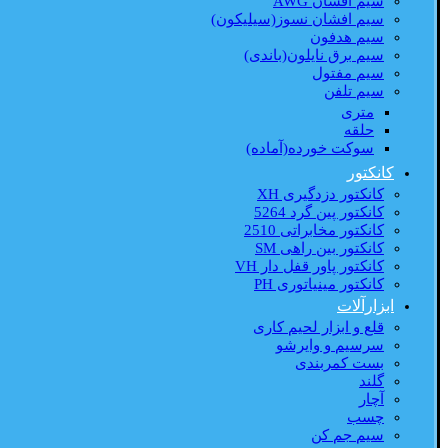
سیم افشان AWG
سیم افشان نسوز(سیلیکون)
سیم هدفون
سیم برق نایلون(باندی)
سیم مفتول
سیم تلفن
متری
حلقه
سوکت خورده(آماده)
کانکتور
کانکتور دزدگیری XH
کانکتور پین گرد 5264
کانکتور مخابراتی 2510
کانکتور بین راهی SM
کانکتور پاور قفل دار VH
کانکتور مینیاتوری PH
ابزارآلات
قلع و ابزار لحیم کاری
سرسیم و وایرشو
بست کمربندی
گلند
آچار
چسب
سیم جم کن