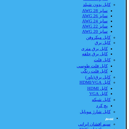
کابل بدون شیلد
سایز AWG 28
سایز AWG 26
سایز AWG 24
سایز AWG 22
سایز AWG 20
کابل میکروفن
کابل برق
کابل برق متری
کابل برق حلقه
کابل فلت
کابل فلت طوسی
کابل فلت رنگی
کابل برق(پاور)
کابل HDMI/VGA
کابل HDMI
کابل VGA
کابل شبکه
پچ کرد
کابل شارژ موبایل
سیم
سیم افشان ایرانی