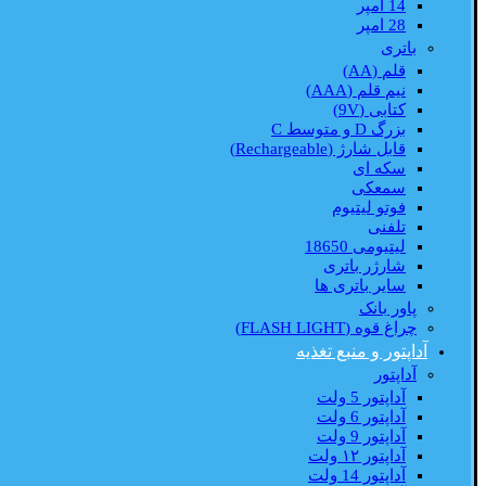
14 امپر
28 امپر
باتری
قلم (AA)
نیم قلم (AAA)
کتابی (9V)
بزرگ D و متوسط C
قابل شارژ (Rechargeable)
سکه ای
سمعکی
فوتو لیتیوم
تلفنی
لیتیومی 18650
شارژر باتری
سایر باتری ها
پاور بانک
چراغ قوه (FLASH LIGHT)
آداپتور و منبع تغذیه
آداپتور
آداپتور 5 ولت
آداپتور 6 ولت
آداپتور 9 ولت
آداپتور ۱۲ ولت
آداپتور 14 ولت