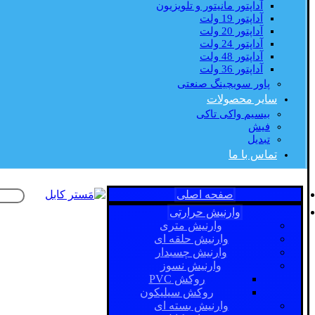
آداپتور مانیتور و تلویزیون
آداپتور 19 ولت
آداپتور 20 ولت
آداپتور 24 ولت
آداپتور 48 ولت
آداپتور 36 ولت
پاور سویچینگ صنعتی
سایر محصولات
بیسیم واکی تاکی
فیش
تبدیل
تماس با ما
صفحه اصلی
وارنیش حرارتی
وارنیش متری
وارنیش حلقه ای
وارنیش چسبدار
وارنیش نسوز
روکش PVC
روکش سیلیکون
وارنیش بسته ای