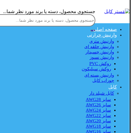
جستجوی محصول، دسته یا برند مورد نظر شما...
صفحه اصلی
وارنیش حرارتی
وارنیش متری
وارنیش حلقه ای
وارنیش چسبدار
وارنیش نسوز
روکش PVC
روکش سیلیکون
وارنیش بسته ای
جوراب کابل
کابل
کابل شیلد دار
سایز AWG28
سایز AWG26
سایز AWG24
سایز AWG22
سایز AWG20
سایز AWG18
سایز AWG16