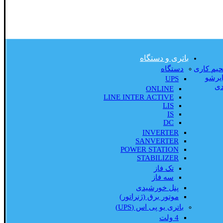
باتری و دستگاه
لحیم کاری
دستگاه
یرشو
UPS
دی
ONLINE
LINE INTER ACTIVE
LIS
IS
DC
INVERTER
SANVERTER
POWER STATION
STABILIZER
تک فاز
سه فاز
پنل خورشیدی
موتور برق (ژنراتور)
باتری یو پی اس (UPS)
4 ولت