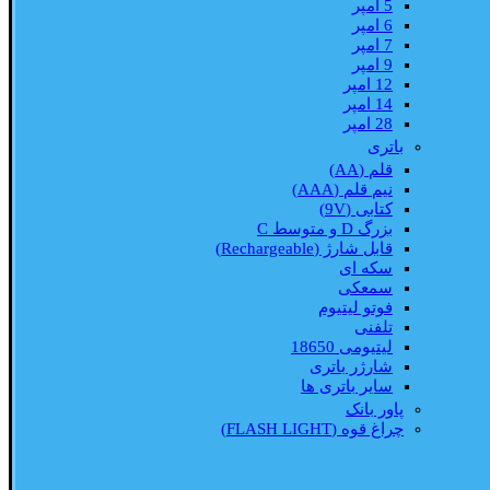
5 امپر
6 امپر
7 امپر
9 امپر
12 امپر
14 امپر
28 امپر
باتری
قلم (AA)
نیم قلم (AAA)
کتابی (9V)
بزرگ D و متوسط C
قابل شارژ (Rechargeable)
سکه ای
سمعکی
فوتو لیتیوم
تلفنی
لیتیومی 18650
شارژر باتری
سایر باتری ها
پاور بانک
چراغ قوه (FLASH LIGHT)