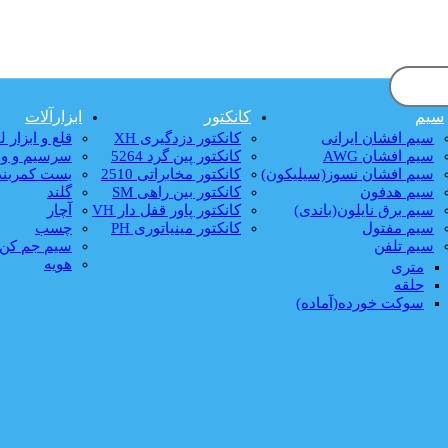
سیم
کانکتور
ابزارآلات
سیم افشان ایرانی
کانکتور دزدگیری XH
قلع و ابزار 
سیم افشان AWG
کانکتور پین گرد 5264
سرسیم و وا
سیم افشان نسوز(سیلیکون)
کانکتور مخابراتی 2510
بست کمربن
سیم هدفون
کانکتور بین راهی SM
گلند
سیم برق نایلون(باندی)
کانکتور پاور قفل دار VH
آچار
سیم مفتول
کانکتور مینیاتوری PH
چسب
سیم تلفن
سیم جم کن
هویه
متری
حلقه
سوکت خورده(آماده)