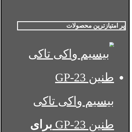
پر امتیازترین محصولات
بیسیم واکی تاکی
طنین GP-23
برای