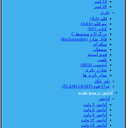
14 امپر
28 امپر
باتری
قلم (AA)
نیم قلم (AAA)
کتابی (9V)
بزرگ D و متوسط C
قابل شارژ (Rechargeable)
سکه ای
سمعکی
فوتو لیتیوم
تلفنی
لیتیومی 18650
شارژر باتری
سایر باتری ها
پاور بانک
چراغ قوه (FLASH LIGHT)
آداپتور و منبع تغذیه
آداپتور
آداپتور 5 ولت
آداپتور 6 ولت
آداپتور 9 ولت
آداپتور ۱۲ ولت
آداپتور 14 ولت