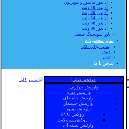
آداپتور مانیتور و تلویزیون
آداپتور 19 ولت
آداپتور 20 ولت
آداپتور 24 ولت
آداپتور 48 ولت
آداپتور 36 ولت
پاور سویچینگ صنعتی
سایر محصولات
بیسیم واکی تاکی
فیش
تبدیل
تماس با ما
صفحه اصلی
وارنیش حرارتی
وارنیش متری
وارنیش حلقه ای
وارنیش چسبدار
وارنیش نسوز
روکش PVC
روکش سیلیکون
وارنیش بسته ای