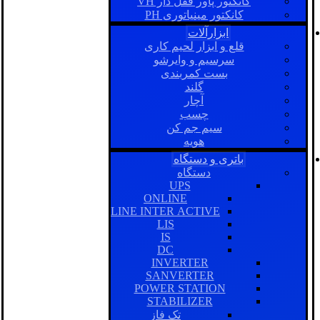
کانکتور پاور قفل دار VH
کانکتور مینیاتوری PH
ابزارآلات
قلع و ابزار لحیم کاری
سرسیم و وایرشو
بست کمربندی
گلند
آچار
چسب
سیم جم کن
هویه
باتری و دستگاه
دستگاه
UPS
ONLINE
LINE INTER ACTIVE
LIS
IS
DC
INVERTER
SANVERTER
POWER STATION
STABILIZER
تک فاز