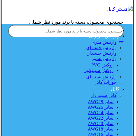
جستجوی محصول، دسته یا برند مورد نظر شما...
صفحه اصلی
وارنیش حرارتی
وارنیش متری
وارنیش حلقه ای
وارنیش چسبدار
وارنیش نسوز
روکش PVC
روکش سیلیکون
وارنیش بسته ای
جوراب کابل
کابل
کابل شیلد دار
سایز AWG28
سایز AWG26
سایز AWG24
سایز AWG22
سایز AWG20
سایز AWG18
سایز AWG16