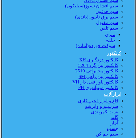
سیم افشان AWG
سیم افشان نسوز(سیلیکون)
سیم هدفون
سیم برق نایلون(باندی)
سیم مفتول
سیم تلفن
متری
حلقه
سوکت خورده(آماده)
کانکتور
کانکتور دزدگیری XH
کانکتور پین گرد 5264
کانکتور مخابراتی 2510
کانکتور بین راهی SM
کانکتور پاور قفل دار VH
کانکتور مینیاتوری PH
ابزارآلات
قلع و ابزار لحیم کاری
سرسیم و وایرشو
بست کمربندی
گلند
آچار
چسب
سیم جم کن