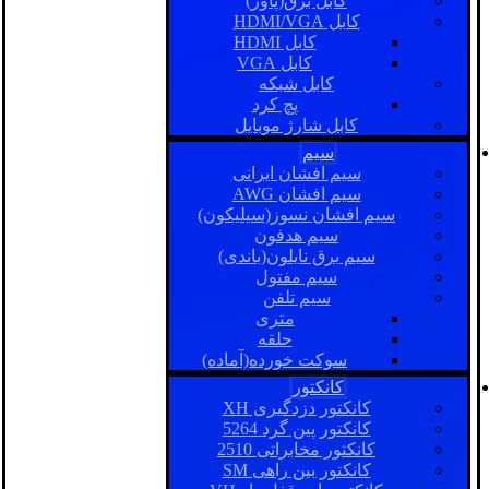
کابل برق(پاور)
کابل HDMI/VGA
کابل HDMI
کابل VGA
کابل شبکه
پچ کرد
کابل شارژ موبایل
سیم
سیم افشان ایرانی
سیم افشان AWG
سیم افشان نسوز(سیلیکون)
سیم هدفون
سیم برق نایلون(باندی)
سیم مفتول
سیم تلفن
متری
حلقه
سوکت خورده(آماده)
کانکتور
کانکتور دزدگیری XH
کانکتور پین گرد 5264
کانکتور مخابراتی 2510
کانکتور بین راهی SM