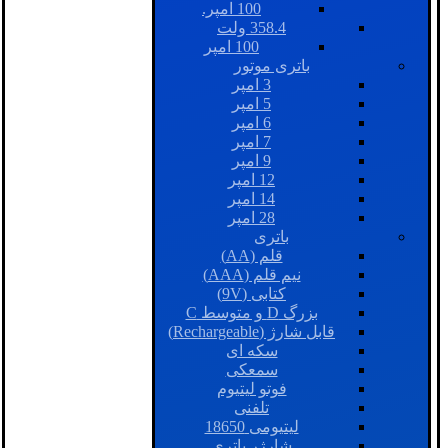
100 امپر.
358.4 ولت
100 امپر
باتری موتور
3 امپر
5 امپر
6 امپر
7 امپر
9 امپر
12 امپر
14 امپر
28 امپر
باتری
قلم (AA)
نیم قلم (AAA)
کتابی (9V)
بزرگ D و متوسط C
قابل شارژ (Rechargeable)
سکه ای
سمعکی
فوتو لیتیوم
تلفنی
لیتیومی 18650
شارژر باتری