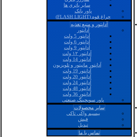
سایر باتری ها
پاور بانک
چراغ قوه (FLASH LIGHT)
آداپتور و منبع تغذیه
آداپتور
آداپتور 5 ولت
آداپتور 6 ولت
آداپتور 9 ولت
آداپتور ۱۲ ولت
آداپتور 14 ولت
آداپتور مانیتور و تلویزیون
آداپتور 19 ولت
آداپتور 20 ولت
آداپتور 24 ولت
آداپتور 48 ولت
آداپتور 36 ولت
پاور سویچینگ صنعتی
سایر محصولات
بیسیم واکی تاکی
فیش
تبدیل
تماس با ما