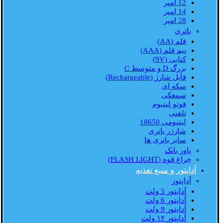
12 امپر
14 امپر
28 امپر
باتری
قلم (AA)
نیم قلم (AAA)
کتابی (9V)
بزرگ D و متوسط C
قابل شارژ (Rechargeable)
سکه ای
سمعکی
فوتو لیتیوم
تلفنی
لیتیومی 18650
شارژر باتری
سایر باتری ها
پاور بانک
چراغ قوه (FLASH LIGHT)
آداپتور و منبع تغذیه
آداپتور
آداپتور 5 ولت
آداپتور 6 ولت
آداپتور 9 ولت
آداپتور ۱۲ ولت