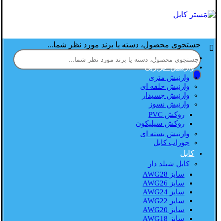
جستجوی محصول، دسته یا برند مورد نظر شما...
صفحه اصلی
وارنیش حرارتی
وارنیش متری
وارنیش حلقه ای
وارنیش چسبدار
وارنیش نسوز
روکش PVC
روکش سیلیکون
وارنیش بسته ای
جوراب کابل
کابل
کابل شیلد دار
سایز AWG28
سایز AWG26
سایز AWG24
سایز AWG22
سایز AWG20
سایز AWG18