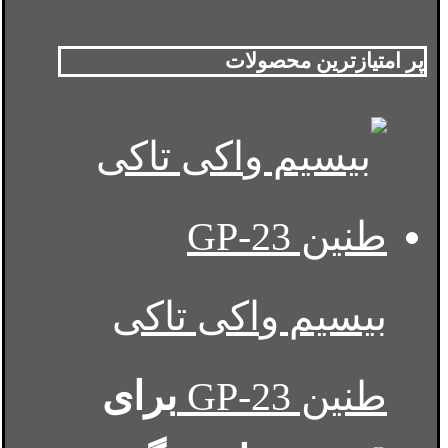
پر امتیازترین محصولات
بیسیم واکی تاکی
طنین GP-23
برای