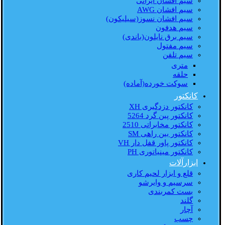
سیم افشان ایرانی
سیم افشان AWG
سیم افشان نسوز(سیلیکون)
سیم هدفون
سیم برق نایلون(باندی)
سیم مفتول
سیم تلفن
متری
حلقه
سوکت خورده(آماده)
کانکتور
کانکتور دزدگیری XH
کانکتور پین گرد 5264
کانکتور مخابراتی 2510
کانکتور بین راهی SM
کانکتور پاور قفل دار VH
کانکتور مینیاتوری PH
ابزارآلات
قلع و ابزار لحیم کاری
سرسیم و وایرشو
بست کمربندی
گلند
آچار
چسب