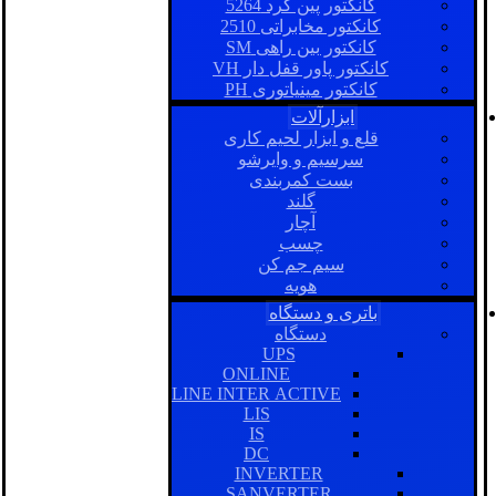
کانکتور پین گرد 5264
کانکتور مخابراتی 2510
کانکتور بین راهی SM
کانکتور پاور قفل دار VH
کانکتور مینیاتوری PH
ابزارآلات
قلع و ابزار لحیم کاری
سرسیم و وایرشو
بست کمربندی
گلند
آچار
چسب
سیم جم کن
هویه
باتری و دستگاه
دستگاه
UPS
ONLINE
LINE INTER ACTIVE
LIS
IS
DC
INVERTER
SANVERTER