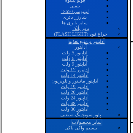
فوتو لیتیوم
تلفنی
لیتیومی 18650
شارژر باتری
سایر باتری ها
پاور بانک
چراغ قوه (FLASH LIGHT)
آداپتور و منبع تغذیه
آداپتور
آداپتور 5 ولت
آداپتور 6 ولت
آداپتور 9 ولت
آداپتور ۱۲ ولت
آداپتور 14 ولت
آداپتور مانیتور و تلویزیون
آداپتور 19 ولت
آداپتور 20 ولت
آداپتور 24 ولت
آداپتور 48 ولت
آداپتور 36 ولت
پاور سویچینگ صنعتی
سایر محصولات
بیسیم واکی تاکی