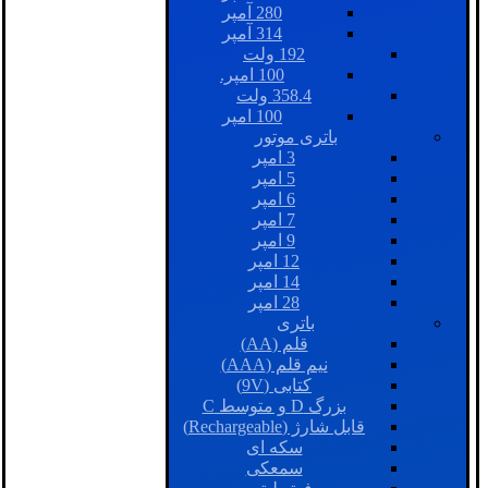
280 آمپر
314 آمپر
192 ولت
100 امپر.
358.4 ولت
100 امپر
باتری موتور
3 امپر
5 امپر
6 امپر
7 امپر
9 امپر
12 امپر
14 امپر
28 امپر
باتری
قلم (AA)
نیم قلم (AAA)
کتابی (9V)
بزرگ D و متوسط C
قابل شارژ (Rechargeable)
سکه ای
سمعکی