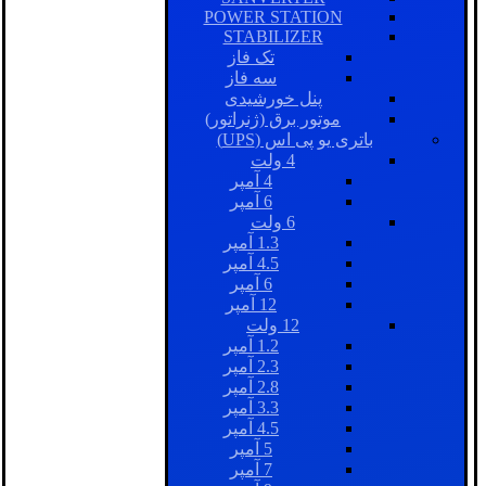
POWER STATION
STABILIZER
تک فاز
سه فاز
پنل خورشیدی
موتور برق (ژنراتور)
باتری یو پی اس (UPS)
4 ولت
4 آمپر
6 آمپر
6 ولت
1.3 آمپر
4.5 آمپر
6 آمپر
12 آمپر
12 ولت
1.2 آمپر
2.3 آمپر
2.8 آمپر
3.3 آمپر
4.5 آمپر
5 آمپر
7 آمپر