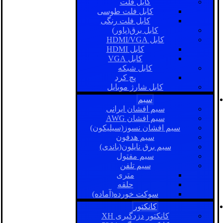
کابل فلت
کابل فلت طوسی
کابل فلت رنگی
کابل برق(پاور)
کابل HDMI/VGA
کابل HDMI
کابل VGA
کابل شبکه
پچ کرد
کابل شارژ موبایل
سیم
سیم افشان ایرانی
سیم افشان AWG
سیم افشان نسوز(سیلیکون)
سیم هدفون
سیم برق نایلون(باندی)
سیم مفتول
سیم تلفن
متری
حلقه
سوکت خورده(آماده)
کانکتور
کانکتور دزدگیری XH