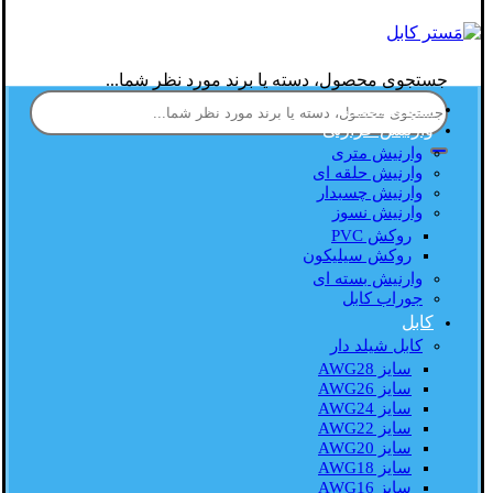
جستجوی محصول، دسته یا برند مورد نظر شما...
صفحه اصلی
وارنیش حرارتی
وارنیش متری
وارنیش حلقه ای
وارنیش چسبدار
وارنیش نسوز
روکش PVC
روکش سیلیکون
وارنیش بسته ای
جوراب کابل
کابل
کابل شیلد دار
سایز AWG28
سایز AWG26
سایز AWG24
سایز AWG22
سایز AWG20
سایز AWG18
سایز AWG16