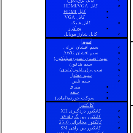
کابل برق(پاور)
کابل HDMI/VGA
کابل HDMI
کابل VGA
کابل شبکه
پچ کرد
کابل شارژ موبایل
سیم
سیم افشان ایرانی
سیم افشان AWG
سیم افشان نسوز(سیلیکون)
سیم هدفون
سیم برق نایلون(باندی)
سیم مفتول
سیم تلفن
متری
حلقه
سوکت خورده(آماده)
کانکتور
کانکتور دزدگیری XH
کانکتور پین گرد 5264
کانکتور مخابراتی 2510
کانکتور بین راهی SM