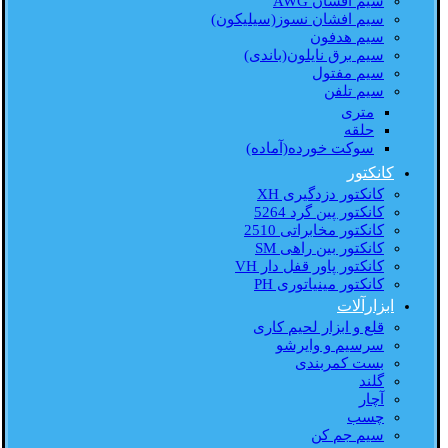
سیم افشان AWG
سیم افشان نسوز(سیلیکون)
سیم هدفون
سیم برق نایلون(باندی)
سیم مفتول
سیم تلفن
متری
حلقه
سوکت خورده(آماده)
کانکتور
کانکتور دزدگیری XH
کانکتور پین گرد 5264
کانکتور مخابراتی 2510
کانکتور بین راهی SM
کانکتور پاور قفل دار VH
کانکتور مینیاتوری PH
ابزارآلات
قلع و ابزار لحیم کاری
سرسیم و وایرشو
بست کمربندی
گلند
آچار
چسب
سیم جم کن