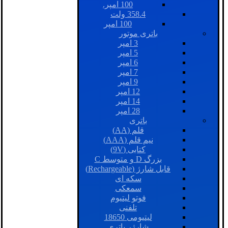
100 امپر.
358.4 ولت
100 امپر
باتری موتور
3 امپر
5 امپر
6 امپر
7 امپر
9 امپر
12 امپر
14 امپر
28 امپر
باتری
قلم (AA)
نیم قلم (AAA)
کتابی (9V)
بزرگ D و متوسط C
قابل شارژ (Rechargeable)
سکه ای
سمعکی
فوتو لیتیوم
تلفنی
لیتیومی 18650
شارژر باتری