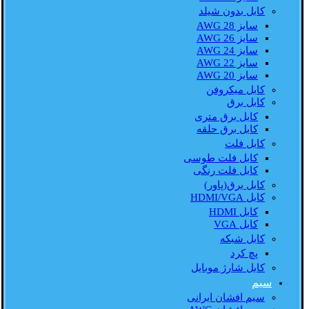
کابل بدون شیلد
سایز AWG 28
سایز AWG 26
سایز AWG 24
سایز AWG 22
سایز AWG 20
کابل میکروفن
کابل برق
کابل برق متری
کابل برق حلقه
کابل فلت
کابل فلت طوسی
کابل فلت رنگی
کابل برق(پاور)
کابل HDMI/VGA
کابل HDMI
کابل VGA
کابل شبکه
پچ کرد
کابل شارژ موبایل
سیم
سیم افشان ایرانی