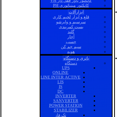
کانکتور پاور قفل دار VH
کانکتور مینیاتوری PH
ابزارآلات
قلع و ابزار لحیم کاری
سرسیم و وایرشو
بست کمربندی
گلند
آچار
چسب
سیم جم کن
هویه
باتری و دستگاه
دستگاه
UPS
ONLINE
LINE INTER ACTIVE
LIS
IS
DC
INVERTER
SANVERTER
POWER STATION
STABILIZER
تک فاز