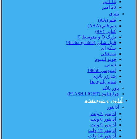
14 امپر
28 امپر
باتری
قلم (AA)
نیم قلم (AAA)
کتابی (9V)
بزرگ D و متوسط C
قابل شارژ (Rechargeable)
سکه ای
سمعکی
فوتو لیتیوم
تلفنی
لیتیومی 18650
شارژر باتری
سایر باتری ها
پاور بانک
چراغ قوه (FLASH LIGHT)
آداپتور و منبع تغذیه
آداپتور
آداپتور 5 ولت
آداپتور 6 ولت
آداپتور 9 ولت
آداپتور ۱۲ ولت
آداپتور 14 ولت