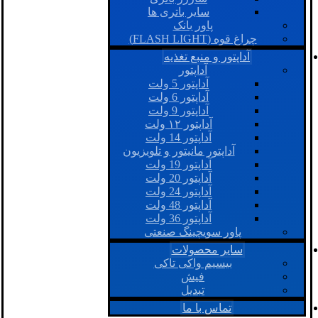
سایر باتری ها
پاور بانک
چراغ قوه (FLASH LIGHT)
آداپتور و منبع تغذیه
آداپتور
آداپتور 5 ولت
آداپتور 6 ولت
آداپتور 9 ولت
آداپتور ۱۲ ولت
آداپتور 14 ولت
آداپتور مانیتور و تلویزیون
آداپتور 19 ولت
آداپتور 20 ولت
آداپتور 24 ولت
آداپتور 48 ولت
آداپتور 36 ولت
پاور سویچینگ صنعتی
سایر محصولات
بیسیم واکی تاکی
فیش
تبدیل
تماس با ما