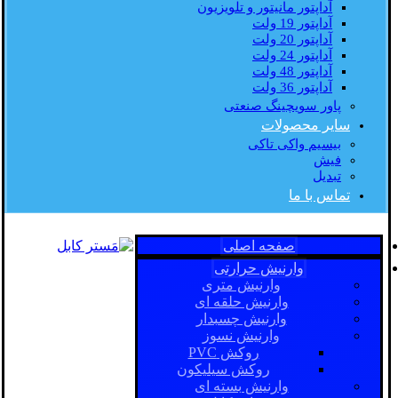
آداپتور مانیتور و تلویزیون
آداپتور 19 ولت
آداپتور 20 ولت
آداپتور 24 ولت
آداپتور 48 ولت
آداپتور 36 ولت
پاور سویچینگ صنعتی
سایر محصولات
بیسیم واکی تاکی
فیش
تبدیل
تماس با ما
صفحه اصلی
وارنیش حرارتی
وارنیش متری
وارنیش حلقه ای
وارنیش چسبدار
وارنیش نسوز
روکش PVC
روکش سیلیکون
وارنیش بسته ای