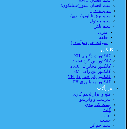
سیم افشان AWG
سیم افشان نسوز(سیلیکون)
سیم هدفون
سیم برق نایلون(باندی)
سیم مفتول
سیم تلفن
متری
حلقه
سوکت خورده(آماده)
کانکتور
کانکتور دزدگیری XH
کانکتور پین گرد 5264
کانکتور مخابراتی 2510
کانکتور بین راهی SM
کانکتور پاور قفل دار VH
کانکتور مینیاتوری PH
ابزارآلات
قلع و ابزار لحیم کاری
سرسیم و وایرشو
بست کمربندی
گلند
آچار
چسب
سیم جم کن