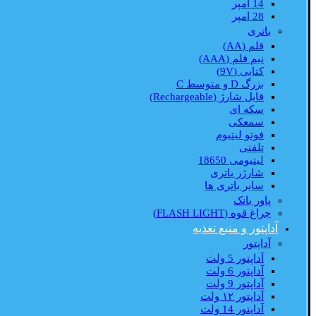
14 امپر
28 امپر
باتری
قلم (AA)
نیم قلم (AAA)
کتابی (9V)
بزرگ D و متوسط C
قابل شارژ (Rechargeable)
سکه ای
سمعکی
فوتو لیتیوم
تلفنی
لیتیومی 18650
شارژر باتری
سایر باتری ها
پاور بانک
چراغ قوه (FLASH LIGHT)
آداپتور و منبع تغذیه
آداپتور
آداپتور 5 ولت
آداپتور 6 ولت
آداپتور 9 ولت
آداپتور ۱۲ ولت
آداپتور 14 ولت