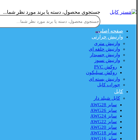
جستجوی محصول، دسته یا برند مورد نظر شما...
صفحه اصلی
وارنیش حرارتی
وارنیش متری
وارنیش حلقه ای
وارنیش چسبدار
وارنیش نسوز
روکش PVC
روکش سیلیکون
وارنیش بسته ای
جوراب کابل
کابل
کابل شیلد دار
سایز AWG28
سایز AWG26
سایز AWG24
سایز AWG22
سایز AWG20
سایز AWG18
سایز AWG16