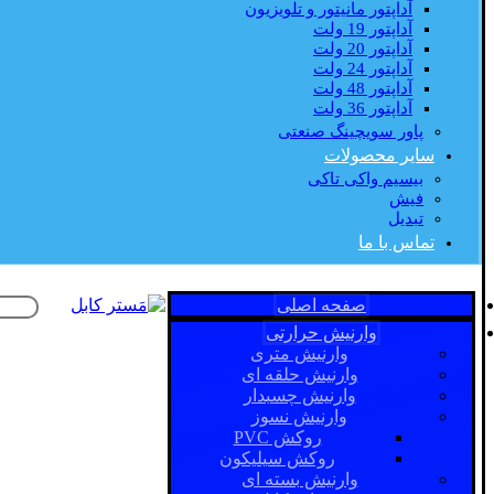
آداپتور مانیتور و تلویزیون
آداپتور 19 ولت
آداپتور 20 ولت
آداپتور 24 ولت
آداپتور 48 ولت
آداپتور 36 ولت
پاور سویچینگ صنعتی
سایر محصولات
بیسیم واکی تاکی
فیش
تبدیل
تماس با ما
صفحه اصلی
وارنیش حرارتی
وارنیش متری
وارنیش حلقه ای
وارنیش چسبدار
وارنیش نسوز
روکش PVC
روکش سیلیکون
وارنیش بسته ای