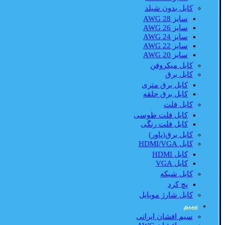
کابل بدون شیلد
سایز AWG 28
سایز AWG 26
سایز AWG 24
سایز AWG 22
سایز AWG 20
کابل میکروفن
کابل برق
کابل برق متری
کابل برق حلقه
کابل فلت
کابل فلت طوسی
کابل فلت رنگی
کابل برق(پاور)
کابل HDMI/VGA
کابل HDMI
کابل VGA
کابل شبکه
پچ کرد
کابل شارژ موبایل
سیم
سیم افشان ایرانی