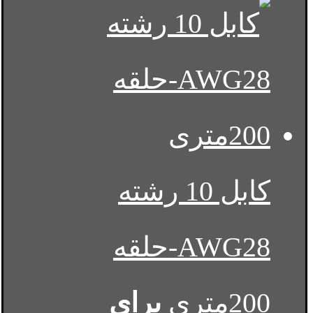
کابل 10 رشته
AWG28-حلقه
200متری
برای