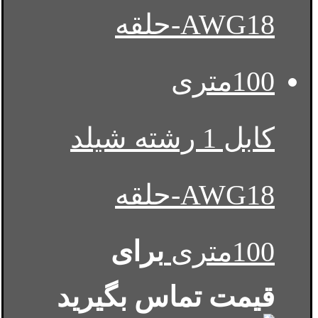
کابل 1 رشته شیلد
AWG18-حلقه
100متری
برای
قیمت تماس بگیرید