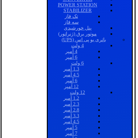
POWER STATION
STABILIZER
تک فاز
سه فاز
پنل خورشیدی
موتور برق (ژنراتور)
باتری یو پی اس (UPS)
4 ولت
4 آمپر
6 آمپر
6 ولت
1.3 آمپر
4.5 آمپر
6 آمپر
12 آمپر
12 ولت
1.2 آمپر
2.3 آمپر
2.8 آمپر
3.3 آمپر
4.5 آمپر
5 آمپر
7 آمپر