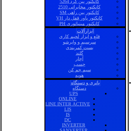
کانکتور پین گرد 5264
کانکتور مخابراتی 2510
کانکتور بین راهی SM
کانکتور پاور قفل دار VH
کانکتور مینیاتوری PH
ابزارآلات
قلع و ابزار لحیم کاری
سرسیم و وایرشو
بست کمربندی
گلند
آچار
چسب
سیم جم کن
هویه
باتری و دستگاه
دستگاه
UPS
ONLINE
LINE INTER ACTIVE
LIS
IS
DC
INVERTER
SANVERTER