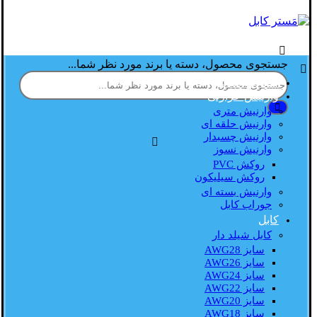
جستجوی محصول، دسته یا برند مورد نظر شما...
صفحه اصلی
وارنیش حرارتی
وارنیش متری
وارنیش حلقه ای
وارنیش چسبدار
وارنیش نسوز
روکش PVC
روکش سیلیکون
وارنیش بسته ای
جوراب کابل
کابل
کابل شیلد دار
سایز AWG28
سایز AWG26
سایز AWG24
سایز AWG22
سایز AWG20
سایز AWG18