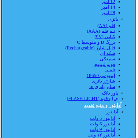
12 امپر
14 امپر
28 امپر
باتری
قلم (AA)
نیم قلم (AAA)
کتابی (9V)
بزرگ D و متوسط C
قابل شارژ (Rechargeable)
سکه ای
سمعکی
فوتو لیتیوم
تلفنی
لیتیومی 18650
شارژر باتری
سایر باتری ها
پاور بانک
چراغ قوه (FLASH LIGHT)
آداپتور و منبع تغذیه
آداپتور
آداپتور 5 ولت
آداپتور 6 ولت
آداپتور 9 ولت
آداپتور ۱۲ ولت