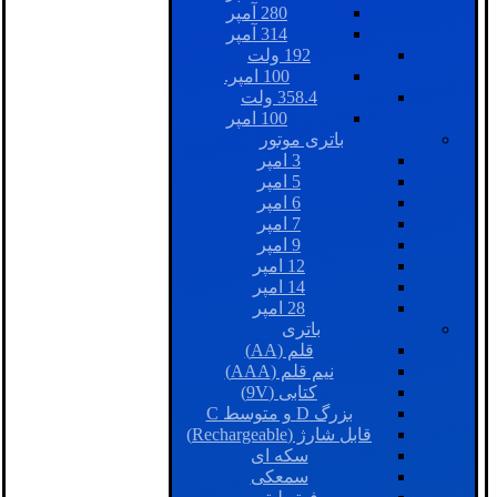
280 آمپر
314 آمپر
192 ولت
100 امپر.
358.4 ولت
100 امپر
باتری موتور
3 امپر
5 امپر
6 امپر
7 امپر
9 امپر
12 امپر
14 امپر
28 امپر
باتری
قلم (AA)
نیم قلم (AAA)
کتابی (9V)
بزرگ D و متوسط C
قابل شارژ (Rechargeable)
سکه ای
سمعکی