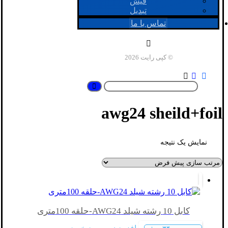
فیش
تبدیل
تماس با ما
© کپی رایت 2026
awg24 sheild+foil
نمایش یک نتیجه
کابل 10 رشته شیلد AWG24-حلقه 100متری