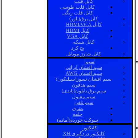
کابل فلت
کابل فلت طوسی
کابل فلت رنگی
کابل برق(پاور)
کابل HDMI/VGA
کابل HDMI
کابل VGA
کابل شبکه
پچ کرد
کابل شارژ موبایل
سیم
سیم افشان ایرانی
سیم افشان AWG
سیم افشان نسوز(سیلیکون)
سیم هدفون
سیم برق نایلون(باندی)
سیم مفتول
سیم تلفن
متری
حلقه
سوکت خورده(آماده)
کانکتور
کانکتور دزدگیری XH