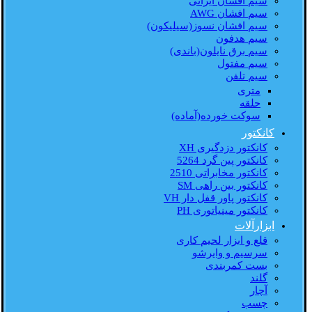
سیم افشان ایرانی
سیم افشان AWG
سیم افشان نسوز(سیلیکون)
سیم هدفون
سیم برق نایلون(باندی)
سیم مفتول
سیم تلفن
متری
حلقه
سوکت خورده(آماده)
کانکتور
کانکتور دزدگیری XH
کانکتور پین گرد 5264
کانکتور مخابراتی 2510
کانکتور بین راهی SM
کانکتور پاور قفل دار VH
کانکتور مینیاتوری PH
ابزارآلات
قلع و ابزار لحیم کاری
سرسیم و وایرشو
بست کمربندی
گلند
آچار
چسب