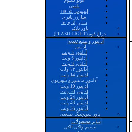
فوتو لیتیوم
تلفنی
لیتیومی 18650
شارژر باتری
سایر باتری ها
پاور بانک
چراغ قوه (FLASH LIGHT)
آداپتور و منبع تغذیه
آداپتور
آداپتور 5 ولت
آداپتور 6 ولت
آداپتور 9 ولت
آداپتور ۱۲ ولت
آداپتور 14 ولت
آداپتور مانیتور و تلویزیون
آداپتور 19 ولت
آداپتور 20 ولت
آداپتور 24 ولت
آداپتور 48 ولت
آداپتور 36 ولت
پاور سویچینگ صنعتی
سایر محصولات
بیسیم واکی تاکی