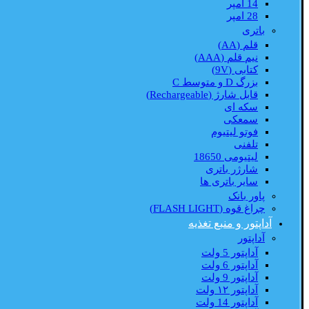
14 امپر
28 امپر
باتری
قلم (AA)
نیم قلم (AAA)
کتابی (9V)
بزرگ D و متوسط C
قابل شارژ (Rechargeable)
سکه ای
سمعکی
فوتو لیتیوم
تلفنی
لیتیومی 18650
شارژر باتری
سایر باتری ها
پاور بانک
چراغ قوه (FLASH LIGHT)
آداپتور و منبع تغذیه
آداپتور
آداپتور 5 ولت
آداپتور 6 ولت
آداپتور 9 ولت
آداپتور ۱۲ ولت
آداپتور 14 ولت