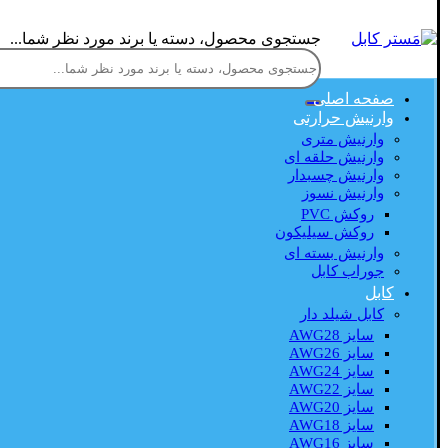
جستجوی محصول، دسته یا برند مورد نظر شما...
صفحه اصلی
وارنیش حرارتی
وارنیش متری
وارنیش حلقه ای
وارنیش چسبدار
وارنیش نسوز
روکش PVC
روکش سیلیکون
وارنیش بسته ای
جوراب کابل
کابل
کابل شیلد دار
سایز AWG28
سایز AWG26
سایز AWG24
سایز AWG22
سایز AWG20
سایز AWG18
سایز AWG16