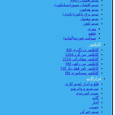
سیم افشان AWG
سیم افشان نسوز(سیلیکون)
سیم هدفون
سیم برق نایلون(باندی)
سیم مفتول
سیم تلفن
متری
حلقه
سوکت خورده(آماده)
کانکتور
کانکتور دزدگیری XH
کانکتور پین گرد 5264
کانکتور مخابراتی 2510
کانکتور بین راهی SM
کانکتور پاور قفل دار VH
کانکتور مینیاتوری PH
ابزارآلات
قلع و ابزار لحیم کاری
سرسیم و وایرشو
بست کمربندی
گلند
آچار
چسب
سیم جم کن