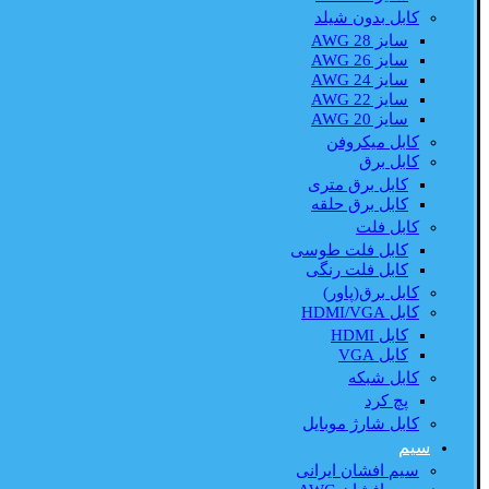
کابل بدون شیلد
سایز AWG 28
سایز AWG 26
سایز AWG 24
سایز AWG 22
سایز AWG 20
کابل میکروفن
کابل برق
کابل برق متری
کابل برق حلقه
کابل فلت
کابل فلت طوسی
کابل فلت رنگی
کابل برق(پاور)
کابل HDMI/VGA
کابل HDMI
کابل VGA
کابل شبکه
پچ کرد
کابل شارژ موبایل
سیم
سیم افشان ایرانی