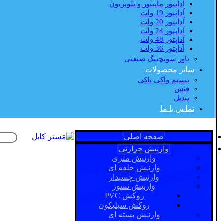
آداپتور مانیتور و تلویزیون
آداپتور 19 ولت
آداپتور 20 ولت
آداپتور 24 ولت
آداپتور 48 ولت
آداپتور 36 ولت
پاور سویچینگ صنعتی
سایر محصولات
بیسیم واکی تاکی
فیش
تبدیل
تماس با ما
صفحه اصلی
وارنیش حرارتی
وارنیش متری
وارنیش حلقه ای
وارنیش چسبدار
وارنیش نسوز
روکش PVC
روکش سیلیکون
وارنیش بسته ای