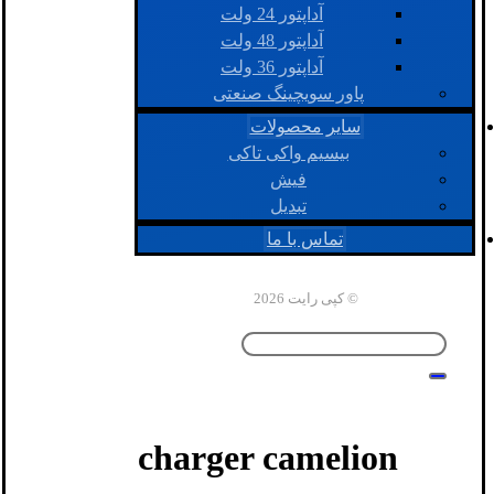
آداپتور 24 ولت
آداپتور 48 ولت
آداپتور 36 ولت
پاور سویچینگ صنعتی
سایر محصولات
بیسیم واکی تاکی
فیش
تبدیل
تماس با ما
© کپی رایت 2026
charger camelion