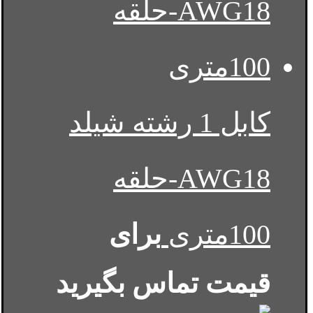
کابل 1 رشته شیلد
AWG18-حلقه
100متری
برای
قیمت تماس بگیرید