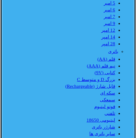
5 امپر
6 امپر
7 امپر
9 امپر
12 امپر
14 امپر
28 امپر
باتری
قلم (AA)
نیم قلم (AAA)
کتابی (9V)
بزرگ D و متوسط C
قابل شارژ (Rechargeable)
سکه ای
سمعکی
فوتو لیتیوم
تلفنی
لیتیومی 18650
شارژر باتری
سایر باتری ها