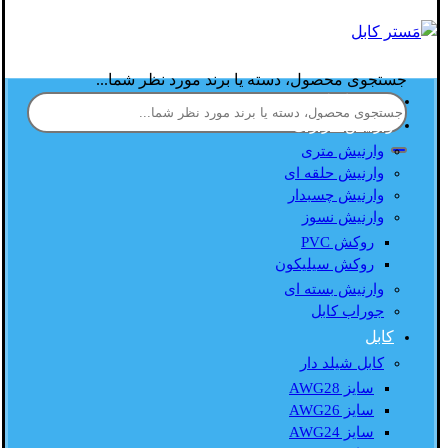
جستجوی محصول، دسته یا برند مورد نظر شما...
صفحه اصلی
وارنیش حرارتی
وارنیش متری
وارنیش حلقه ای
وارنیش چسبدار
وارنیش نسوز
روکش PVC
روکش سیلیکون
وارنیش بسته ای
جوراب کابل
کابل
کابل شیلد دار
سایز AWG28
سایز AWG26
سایز AWG24