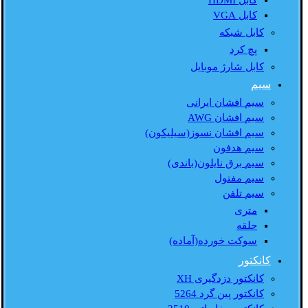
کابل HDMI
کابل VGA
کابل شبکه
پچ کرد
کابل شارژ موبایل
سیم
سیم افشان ایرانی
سیم افشان AWG
سیم افشان نسوز(سیلیکون)
سیم هدفون
سیم برق نایلون(باندی)
سیم مفتول
سیم تلفن
متری
حلقه
سوکت خورده(آماده)
کانکتور
کانکتور دزدگیری XH
کانکتور پین گرد 5264