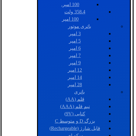
100 امپر.
358.4 ولت
100 امپر
باتری موتور
3 امپر
5 امپر
6 امپر
7 امپر
9 امپر
12 امپر
14 امپر
28 امپر
باتری
قلم (AA)
نیم قلم (AAA)
کتابی (9V)
بزرگ D و متوسط C
قابل شارژ (Rechargeable)
سکه ای