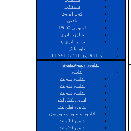
سمعکی
فوتو لیتیوم
تلفنی
لیتیومی 18650
شارژر باتری
سایر باتری ها
پاور بانک
چراغ قوه (FLASH LIGHT)
آداپتور و منبع تغذیه
آداپتور
آداپتور 5 ولت
آداپتور 6 ولت
آداپتور 9 ولت
آداپتور ۱۲ ولت
آداپتور 14 ولت
آداپتور مانیتور و تلویزیون
آداپتور 19 ولت
آداپتور 20 ولت