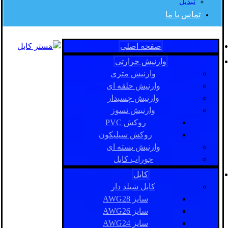
تبدیل
تماس با ما
صفحه اصلی
وارنیش حرارتی
وارنیش متری
وارنیش حلقه ای
وارنیش چسبدار
وارنیش نسوز
روکش PVC
روکش سیلیکون
وارنیش بسته ای
جوراب کابل
کابل
کابل شیلد دار
سایز AWG28
سایز AWG26
سایز AWG24