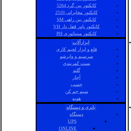
کانکتور پین گرد 5264
کانکتور مخابراتی 2510
کانکتور بین راهی SM
کانکتور پاور قفل دار VH
کانکتور مینیاتوری PH
ابزارآلات
قلع و ابزار لحیم کاری
سرسیم و وایرشو
بست کمربندی
گلند
آچار
چسب
سیم جم کن
هویه
باتری و دستگاه
دستگاه
UPS
ONLINE