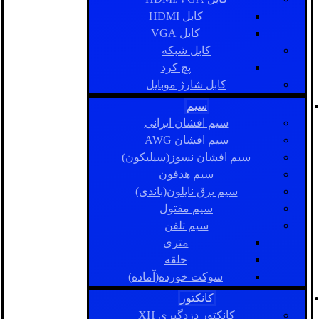
کابل HDMI
کابل VGA
کابل شبکه
پچ کرد
کابل شارژ موبایل
سیم
سیم افشان ایرانی
سیم افشان AWG
سیم افشان نسوز(سیلیکون)
سیم هدفون
سیم برق نایلون(باندی)
سیم مفتول
سیم تلفن
متری
حلقه
سوکت خورده(آماده)
کانکتور
کانکتور دزدگیری XH