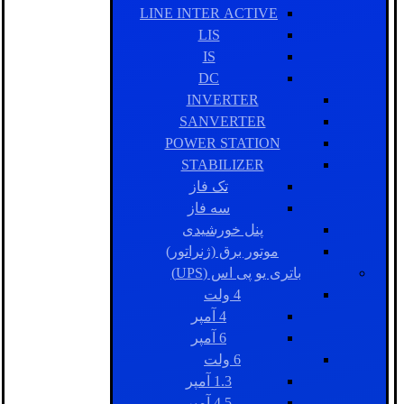
LINE INTER ACTIVE
LIS
IS
DC
INVERTER
SANVERTER
POWER STATION
STABILIZER
تک فاز
سه فاز
پنل خورشیدی
موتور برق (ژنراتور)
باتری یو پی اس (UPS)
4 ولت
4 آمپر
6 آمپر
6 ولت
1.3 آمپر
4.5 آمپر