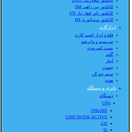
کانکتور مخابراتی 2510
کانکتور بین راهی SM
کانکتور پاور قفل دار VH
کانکتور مینیاتوری PH
ابزارآلات
قلع و ابزار لحیم کاری
سرسیم و وایرشو
بست کمربندی
گلند
آچار
چسب
سیم جم کن
هویه
باتری و دستگاه
دستگاه
UPS
ONLINE
LINE INTER ACTIVE
LIS
IS