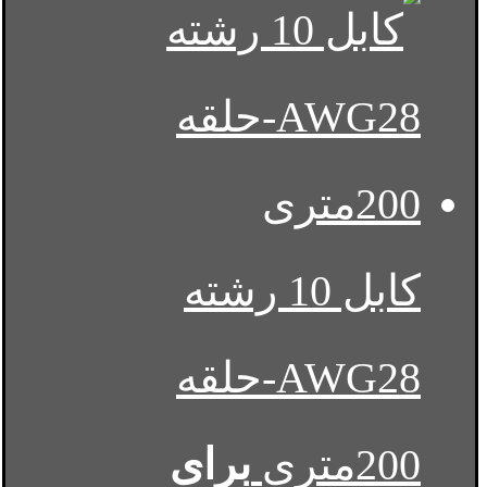
کابل 10 رشته
AWG28-حلقه
200متری
برای