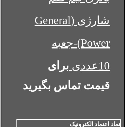
شارژی (General
Power)-جعبه
10عددی
برای
قیمت تماس بگیرید
نماد اعتماد الکترونیک