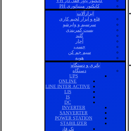
کانکتور پاور قفل دار VH
کانکتور مینیاتوری PH
ابزارآلات
قلع و ابزار لحیم کاری
سرسیم و وایرشو
بست کمربندی
گلند
آچار
چسب
سیم جم کن
هویه
باتری و دستگاه
دستگاه
UPS
ONLINE
LINE INTER ACTIVE
LIS
IS
DC
INVERTER
SANVERTER
POWER STATION
STABILIZER
تک فاز