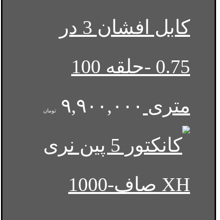
کابل افشان 3 در
0.75 -حلقه 100
متری
۹,۹۰۰,۰۰۰
تومان