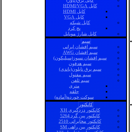
کابل برق(پاور)
کابل HDMI/VGA
کابل HDMI
کابل VGA
کابل شبکه
پچ کرد
کابل شارژ موبایل
سیم
سیم افشان ایرانی
سیم افشان AWG
سیم افشان نسوز(سیلیکون)
سیم هدفون
سیم برق نایلون(باندی)
سیم مفتول
سیم تلفن
متری
حلقه
سوکت خورده(آماده)
کانکتور
کانکتور دزدگیری XH
کانکتور پین گرد 5264
کانکتور مخابراتی 2510
کانکتور بین راهی SM