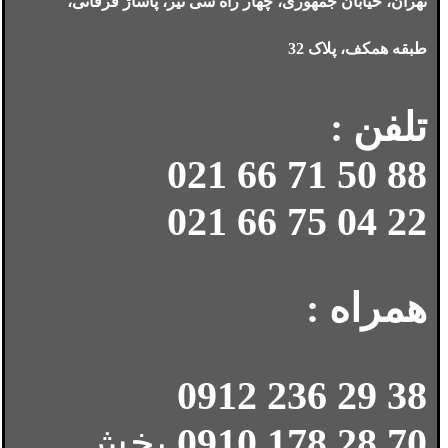
تهران، خیابان جمهوری، چهار راه سی تیر، پاساژ فرقانی،
طبقه همکف، پلاک 32
تلفن :
88 50 71 66 021
22 04 75 66 021
همراه :
38 29 236 0912
70 28 178 0910
بخش