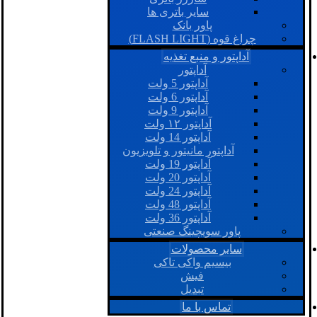
سایر باتری ها
پاور بانک
چراغ قوه (FLASH LIGHT)
آداپتور و منبع تغذیه
آداپتور
آداپتور 5 ولت
آداپتور 6 ولت
آداپتور 9 ولت
آداپتور ۱۲ ولت
آداپتور 14 ولت
آداپتور مانیتور و تلویزیون
آداپتور 19 ولت
آداپتور 20 ولت
آداپتور 24 ولت
آداپتور 48 ولت
آداپتور 36 ولت
پاور سویچینگ صنعتی
سایر محصولات
بیسیم واکی تاکی
فیش
تبدیل
تماس با ما