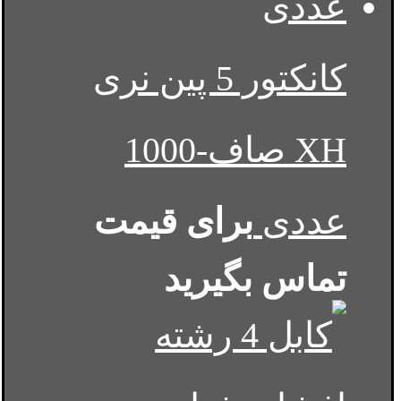
کانکتور 5 پین نری
XH صاف-1000
عددی
برای قیمت
تماس بگیرید