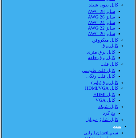
کابل بدون شیلد
سایز AWG 28
سایز AWG 26
سایز AWG 24
سایز AWG 22
سایز AWG 20
کابل میکروفن
کابل برق
کابل برق متری
کابل برق حلقه
کابل فلت
کابل فلت طوسی
کابل فلت رنگی
کابل برق(پاور)
کابل HDMI/VGA
کابل HDMI
کابل VGA
کابل شبکه
پچ کرد
کابل شارژ موبایل
سیم
سیم افشان ایرانی