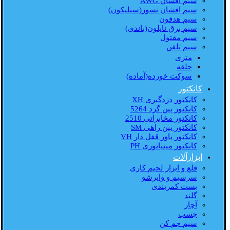
سیم افشان AWG
سیم افشان نسوز(سیلیکون)
سیم هدفون
سیم برق نایلون(باندی)
سیم مفتول
سیم تلفن
متری
حلقه
سوکت خورده(آماده)
کانکتور
کانکتور دزدگیری XH
کانکتور پین گرد 5264
کانکتور مخابراتی 2510
کانکتور بین راهی SM
کانکتور پاور قفل دار VH
کانکتور مینیاتوری PH
ابزارآلات
قلع و ابزار لحیم کاری
سرسیم و وایرشو
بست کمربندی
گلند
آچار
چسب
سیم جم کن