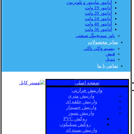
آداپتور مانیتور و تلویزیون
آداپتور 19 ولت
آداپتور 20 ولت
آداپتور 24 ولت
آداپتور 48 ولت
آداپتور 36 ولت
پاور سویچینگ صنعتی
سایر محصولات
بیسیم واکی تاکی
فیش
تبدیل
تماس با ما
صفحه اصلی
وارنیش حرارتی
وارنیش متری
وارنیش حلقه ای
وارنیش چسبدار
وارنیش نسوز
روکش PVC
روکش سیلیکون
وارنیش بسته ای