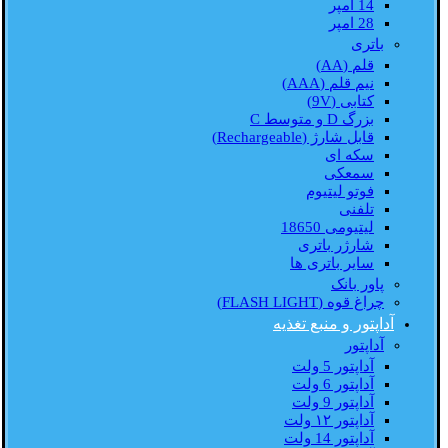
14 امپر
28 امپر
باتری
قلم (AA)
نیم قلم (AAA)
کتابی (9V)
بزرگ D و متوسط C
قابل شارژ (Rechargeable)
سکه ای
سمعکی
فوتو لیتیوم
تلفنی
لیتیومی 18650
شارژر باتری
سایر باتری ها
پاور بانک
چراغ قوه (FLASH LIGHT)
آداپتور و منبع تغذیه
آداپتور
آداپتور 5 ولت
آداپتور 6 ولت
آداپتور 9 ولت
آداپتور ۱۲ ولت
آداپتور 14 ولت