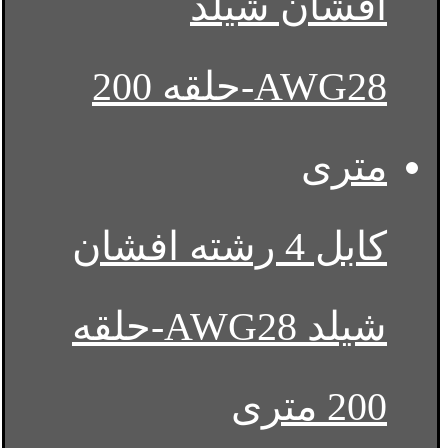
کابل 4 رشته افشان
شیلد AWG28-حلقه
200 متری