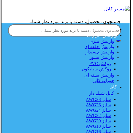
جستجوی محصول، دسته یا برند مورد نظر شما...
صفحه اصلی
وارنیش حرارتی
وارنیش متری
وارنیش حلقه ای
وارنیش چسبدار
وارنیش نسوز
روکش PVC
روکش سیلیکون
وارنیش بسته ای
جوراب کابل
کابل
کابل شیلد دار
سایز AWG28
سایز AWG26
سایز AWG24
سایز AWG22
سایز AWG20
سایز AWG18
سایز AWG16