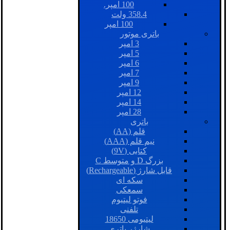
100 امپر.
358.4 ولت
100 امپر
باتری موتور
3 امپر
5 امپر
6 امپر
7 امپر
9 امپر
12 امپر
14 امپر
28 امپر
باتری
قلم (AA)
نیم قلم (AAA)
کتابی (9V)
بزرگ D و متوسط C
قابل شارژ (Rechargeable)
سکه ای
سمعکی
فوتو لیتیوم
تلفنی
لیتیومی 18650
شارژر باتری