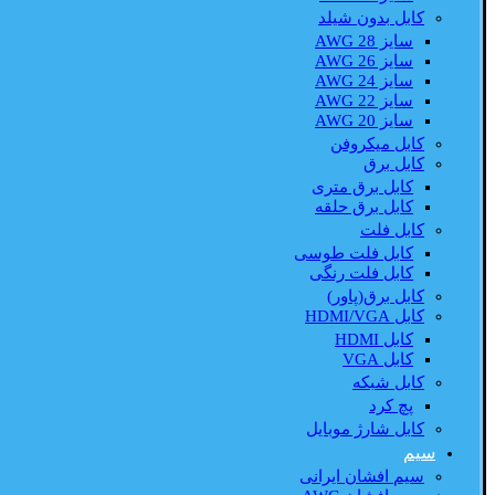
کابل بدون شیلد
سایز AWG 28
سایز AWG 26
سایز AWG 24
سایز AWG 22
سایز AWG 20
کابل میکروفن
کابل برق
کابل برق متری
کابل برق حلقه
کابل فلت
کابل فلت طوسی
کابل فلت رنگی
کابل برق(پاور)
کابل HDMI/VGA
کابل HDMI
کابل VGA
کابل شبکه
پچ کرد
کابل شارژ موبایل
سیم
سیم افشان ایرانی