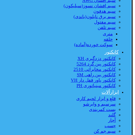
سیم افشان AWG
سیم افشان نسوز(سیلیکون)
سیم هدفون
سیم برق نایلون(باندی)
سیم مفتول
سیم تلفن
متری
حلقه
سوکت خورده(آماده)
کانکتور
کانکتور دزدگیری XH
کانکتور پین گرد 5264
کانکتور مخابراتی 2510
کانکتور بین راهی SM
کانکتور پاور قفل دار VH
کانکتور مینیاتوری PH
ابزارآلات
قلع و ابزار لحیم کاری
سرسیم و وایرشو
بست کمربندی
گلند
آچار
چسب
سیم جم کن