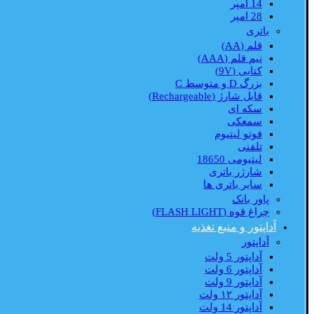
14 امپر
28 امپر
باتری
قلم (AA)
نیم قلم (AAA)
کتابی (9V)
بزرگ D و متوسط C
قابل شارژ (Rechargeable)
سکه ای
سمعکی
فوتو لیتیوم
تلفنی
لیتیومی 18650
شارژر باتری
سایر باتری ها
پاور بانک
چراغ قوه (FLASH LIGHT)
آداپتور و منبع تغذیه
آداپتور
آداپتور 5 ولت
آداپتور 6 ولت
آداپتور 9 ولت
آداپتور ۱۲ ولت
آداپتور 14 ولت