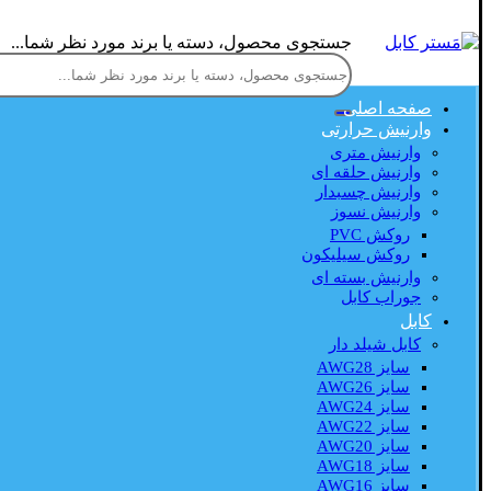
جستجوی محصول، دسته یا برند مورد نظر شما...
صفحه اصلی
وارنیش حرارتی
وارنیش متری
وارنیش حلقه ای
وارنیش چسبدار
وارنیش نسوز
روکش PVC
روکش سیلیکون
وارنیش بسته ای
جوراب کابل
کابل
کابل شیلد دار
سایز AWG28
سایز AWG26
سایز AWG24
سایز AWG22
سایز AWG20
سایز AWG18
سایز AWG16