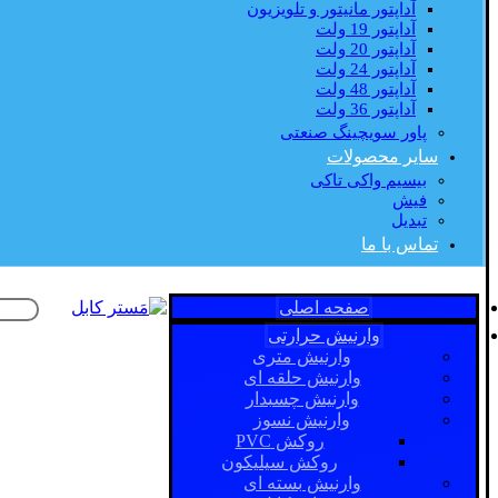
آداپتور مانیتور و تلویزیون
آداپتور 19 ولت
آداپتور 20 ولت
آداپتور 24 ولت
آداپتور 48 ولت
آداپتور 36 ولت
پاور سویچینگ صنعتی
سایر محصولات
بیسیم واکی تاکی
فیش
تبدیل
تماس با ما
صفحه اصلی
وارنیش حرارتی
وارنیش متری
وارنیش حلقه ای
وارنیش چسبدار
وارنیش نسوز
روکش PVC
روکش سیلیکون
وارنیش بسته ای