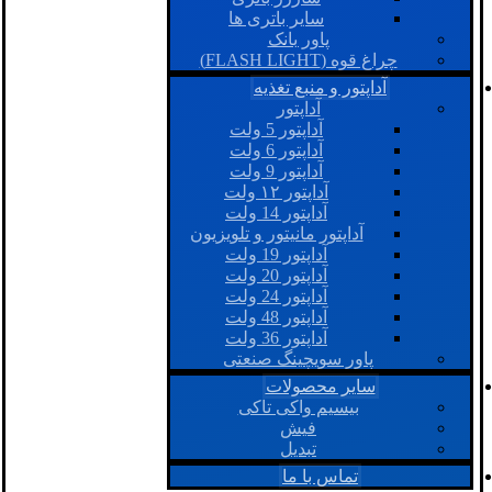
سایر باتری ها
پاور بانک
چراغ قوه (FLASH LIGHT)
آداپتور و منبع تغذیه
آداپتور
آداپتور 5 ولت
آداپتور 6 ولت
آداپتور 9 ولت
آداپتور ۱۲ ولت
آداپتور 14 ولت
آداپتور مانیتور و تلویزیون
آداپتور 19 ولت
آداپتور 20 ولت
آداپتور 24 ولت
آداپتور 48 ولت
آداپتور 36 ولت
پاور سویچینگ صنعتی
سایر محصولات
بیسیم واکی تاکی
فیش
تبدیل
تماس با ما