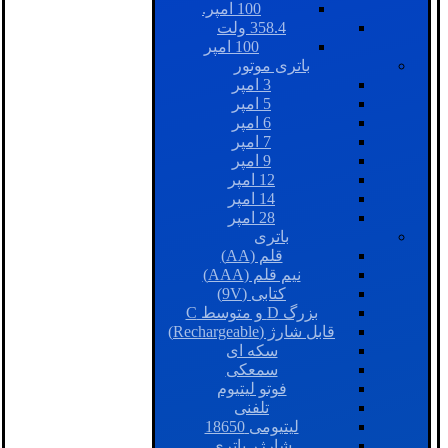
100 امپر.
358.4 ولت
100 امپر
باتری موتور
3 امپر
5 امپر
6 امپر
7 امپر
9 امپر
12 امپر
14 امپر
28 امپر
باتری
قلم (AA)
نیم قلم (AAA)
کتابی (9V)
بزرگ D و متوسط C
قابل شارژ (Rechargeable)
سکه ای
سمعکی
فوتو لیتیوم
تلفنی
لیتیومی 18650
شارژر باتری