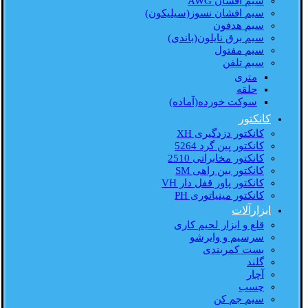
سیم افشان AWG
سیم افشان نسوز(سیلیکون)
سیم هدفون
سیم برق نایلون(باندی)
سیم مفتول
سیم تلفن
متری
حلقه
سوکت خورده(آماده)
کانکتور
کانکتور دزدگیری XH
کانکتور پین گرد 5264
کانکتور مخابراتی 2510
کانکتور بین راهی SM
کانکتور پاور قفل دار VH
کانکتور مینیاتوری PH
ابزارآلات
قلع و ابزار لحیم کاری
سرسیم و وایرشو
بست کمربندی
گلند
آچار
چسب
سیم جم کن