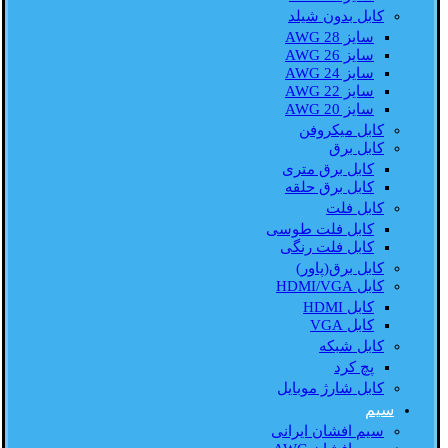
کابل بدون شیلد
سایز AWG 28
سایز AWG 26
سایز AWG 24
سایز AWG 22
سایز AWG 20
کابل میکروفن
کابل برق
کابل برق متری
کابل برق حلقه
کابل فلت
کابل فلت طوسی
کابل فلت رنگی
کابل برق(پاور)
کابل HDMI/VGA
کابل HDMI
کابل VGA
کابل شبکه
پچ کرد
کابل شارژ موبایل
سیم
سیم افشان ایرانی