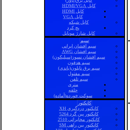
کابل برق(پاور)
کابل HDMI/VGA
کابل HDMI
کابل VGA
کابل شبکه
پچ کرد
کابل شارژ موبایل
سیم
سیم افشان ایرانی
سیم افشان AWG
سیم افشان نسوز(سیلیکون)
سیم هدفون
سیم برق نایلون(باندی)
سیم مفتول
سیم تلفن
متری
حلقه
سوکت خورده(آماده)
کانکتور
کانکتور دزدگیری XH
کانکتور پین گرد 5264
کانکتور مخابراتی 2510
کانکتور بین راهی SM