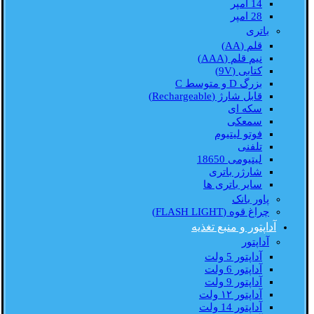
14 امپر
28 امپر
باتری
قلم (AA)
نیم قلم (AAA)
کتابی (9V)
بزرگ D و متوسط C
قابل شارژ (Rechargeable)
سکه ای
سمعکی
فوتو لیتیوم
تلفنی
لیتیومی 18650
شارژر باتری
سایر باتری ها
پاور بانک
چراغ قوه (FLASH LIGHT)
آداپتور و منبع تغذیه
آداپتور
آداپتور 5 ولت
آداپتور 6 ولت
آداپتور 9 ولت
آداپتور ۱۲ ولت
آداپتور 14 ولت