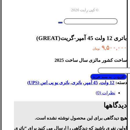
© کپی رایت 2026
باتری 12 ولت 45 آمپر-گریت(GREAT)
۹,۵۰۰,۰۰۰
تومان
ساخت کشور مالزی سال ساخت 2025
باتری
12
افزودن به سبد خرید
ولت
دسته:
12 ولت
,
45 آمپر
,
باتری
,
باتری یو پی اس (UPS)
45
آمپر-
نظرات (0)
گریت(GREAT)
عدد
دیدگاهها
هیچ دیدگاهی برای این محصول نوشته نشده است.
اولین نفری باشید که دیدگاهی را ارسال می کنید برای “باتری