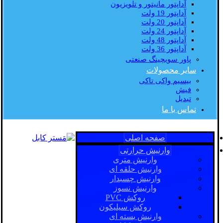
آداپتور مانیتور و تلویزیون
آداپتور 19 ولت
آداپتور 20 ولت
آداپتور 24 ولت
آداپتور 48 ولت
آداپتور 36 ولت
پاور سویچینگ صنعتی
سایر محصولات
بیسیم واکی تاکی
فیش
تبدیل
تماس با ما
صفحه اصلی
وارنیش حرارتی
وارنیش متری
وارنیش حلقه ای
وارنیش چسبدار
وارنیش نسوز
روکش PVC
روکش سیلیکون
وارنیش بسته ای