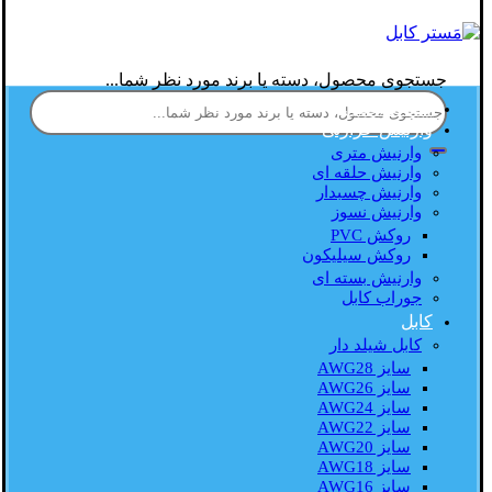
جستجوی محصول، دسته یا برند مورد نظر شما...
صفحه اصلی
وارنیش حرارتی
وارنیش متری
وارنیش حلقه ای
وارنیش چسبدار
وارنیش نسوز
روکش PVC
روکش سیلیکون
وارنیش بسته ای
جوراب کابل
کابل
کابل شیلد دار
سایز AWG28
سایز AWG26
سایز AWG24
سایز AWG22
سایز AWG20
سایز AWG18
سایز AWG16