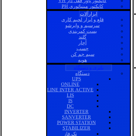
کانکتور پاور قفل دار VH
کانکتور مینیاتوری PH
ابزارآلات
قلع و ابزار لحیم کاری
سرسیم و وایرشو
بست کمربندی
گلند
آچار
چسب
سیم جم کن
هویه
باتری و دستگاه
دستگاه
UPS
ONLINE
LINE INTER ACTIVE
LIS
IS
DC
INVERTER
SANVERTER
POWER STATION
STABILIZER
تک فاز