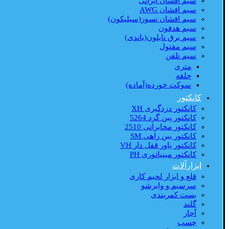
سیم افشان ایرانی
سیم افشان AWG
سیم افشان نسوز(سیلیکون)
سیم هدفون
سیم برق نایلون(باندی)
سیم مفتول
سیم تلفن
متری
حلقه
سوکت خورده(آماده)
کانکتور
کانکتور دزدگیری XH
کانکتور پین گرد 5264
کانکتور مخابراتی 2510
کانکتور بین راهی SM
کانکتور پاور قفل دار VH
کانکتور مینیاتوری PH
ابزارآلات
قلع و ابزار لحیم کاری
سرسیم و وایرشو
بست کمربندی
گلند
آچار
چسب