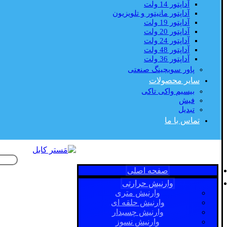
آداپتور 14 ولت
آداپتور مانیتور و تلویزیون
آداپتور 19 ولت
آداپتور 20 ولت
آداپتور 24 ولت
آداپتور 48 ولت
آداپتور 36 ولت
پاور سویچینگ صنعتی
سایر محصولات
بیسیم واکی تاکی
فیش
تبدیل
تماس با ما
صفحه اصلی
وارنیش حرارتی
وارنیش متری
وارنیش حلقه ای
وارنیش چسبدار
وارنیش نسوز