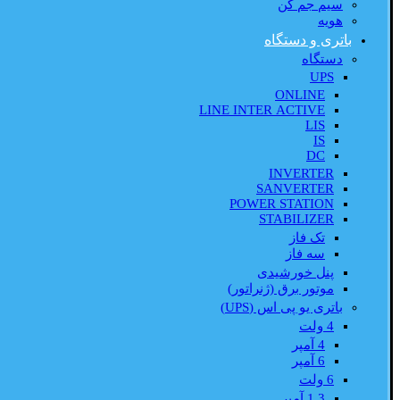
سیم جم کن
هویه
باتری و دستگاه
دستگاه
UPS
ONLINE
LINE INTER ACTIVE
LIS
IS
DC
INVERTER
SANVERTER
POWER STATION
STABILIZER
تک فاز
سه فاز
پنل خورشیدی
موتور برق (ژنراتور)
باتری یو پی اس (UPS)
4 ولت
4 آمپر
6 آمپر
6 ولت
1.3 آمپر