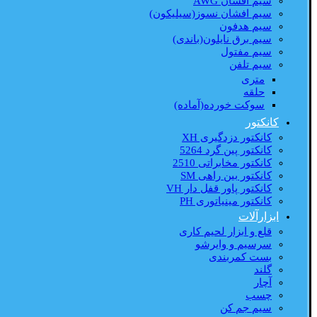
سیم افشان AWG
سیم افشان نسوز(سیلیکون)
سیم هدفون
سیم برق نایلون(باندی)
سیم مفتول
سیم تلفن
متری
حلقه
سوکت خورده(آماده)
کانکتور
کانکتور دزدگیری XH
کانکتور پین گرد 5264
کانکتور مخابراتی 2510
کانکتور بین راهی SM
کانکتور پاور قفل دار VH
کانکتور مینیاتوری PH
ابزارآلات
قلع و ابزار لحیم کاری
سرسیم و وایرشو
بست کمربندی
گلند
آچار
چسب
سیم جم کن