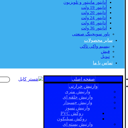
آداپتور مانیتور و تلویزیون
آداپتور 19 ولت
آداپتور 20 ولت
آداپتور 24 ولت
آداپتور 48 ولت
آداپتور 36 ولت
پاور سویچینگ صنعتی
سایر محصولات
بیسیم واکی تاکی
فیش
تبدیل
تماس با ما
صفحه اصلی
وارنیش حرارتی
وارنیش متری
وارنیش حلقه ای
وارنیش چسبدار
وارنیش نسوز
روکش PVC
روکش سیلیکون
وارنیش بسته ای