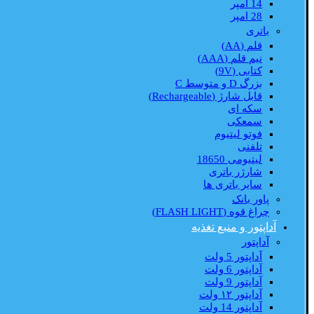
14 امپر
28 امپر
باتری
قلم (AA)
نیم قلم (AAA)
کتابی (9V)
بزرگ D و متوسط C
قابل شارژ (Rechargeable)
سکه ای
سمعکی
فوتو لیتیوم
تلفنی
لیتیومی 18650
شارژر باتری
سایر باتری ها
پاور بانک
چراغ قوه (FLASH LIGHT)
آداپتور و منبع تغذیه
آداپتور
آداپتور 5 ولت
آداپتور 6 ولت
آداپتور 9 ولت
آداپتور ۱۲ ولت
آداپتور 14 ولت