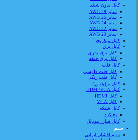
کابل بدون شیلد
سایز AWG 28
سایز AWG 26
سایز AWG 24
سایز AWG 22
سایز AWG 20
کابل میکروفن
کابل برق
کابل برق متری
کابل برق حلقه
کابل فلت
کابل فلت طوسی
کابل فلت رنگی
کابل برق(پاور)
کابل HDMI/VGA
کابل HDMI
کابل VGA
کابل شبکه
پچ کرد
کابل شارژ موبایل
سیم
سیم افشان ایرانی