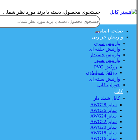
جستجوی محصول، دسته یا برند مورد نظر شما...
صفحه اصلی
وارنیش حرارتی
وارنیش متری
وارنیش حلقه ای
وارنیش چسبدار
وارنیش نسوز
روکش PVC
روکش سیلیکون
وارنیش بسته ای
جوراب کابل
کابل
کابل شیلد دار
سایز AWG28
سایز AWG26
سایز AWG24
سایز AWG22
سایز AWG20
سایز AWG18
سایز AWG16