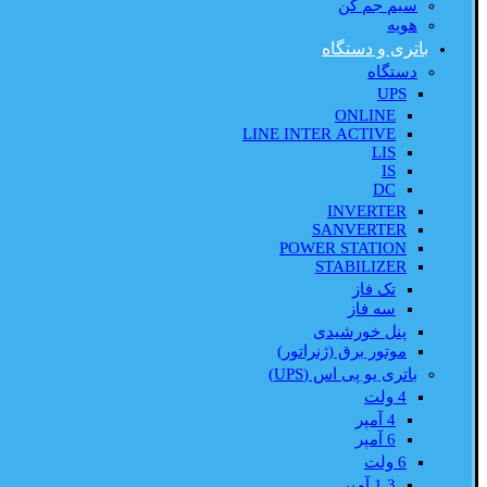
سیم جم کن
هویه
باتری و دستگاه
دستگاه
UPS
ONLINE
LINE INTER ACTIVE
LIS
IS
DC
INVERTER
SANVERTER
POWER STATION
STABILIZER
تک فاز
سه فاز
پنل خورشیدی
موتور برق (ژنراتور)
باتری یو پی اس (UPS)
4 ولت
4 آمپر
6 آمپر
6 ولت
1.3 آمپر