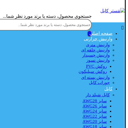
جستجوی محصول، دسته یا برند مورد نظر شما...
صفحه اصلی
وارنیش حرارتی
وارنیش متری
وارنیش حلقه ای
وارنیش چسبدار
وارنیش نسوز
روکش PVC
روکش سیلیکون
وارنیش بسته ای
جوراب کابل
کابل
کابل شیلد دار
سایز AWG28
سایز AWG26
سایز AWG24
سایز AWG22
سایز AWG20
سایز AWG18