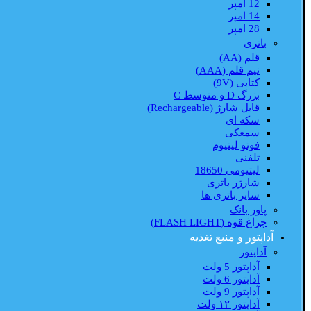
12 امپر
14 امپر
28 امپر
باتری
قلم (AA)
نیم قلم (AAA)
کتابی (9V)
بزرگ D و متوسط C
قابل شارژ (Rechargeable)
سکه ای
سمعکی
فوتو لیتیوم
تلفنی
لیتیومی 18650
شارژر باتری
سایر باتری ها
پاور بانک
چراغ قوه (FLASH LIGHT)
آداپتور و منبع تغذیه
آداپتور
آداپتور 5 ولت
آداپتور 6 ولت
آداپتور 9 ولت
آداپتور ۱۲ ولت