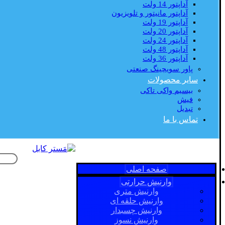
آداپتور 14 ولت
آداپتور مانیتور و تلویزیون
آداپتور 19 ولت
آداپتور 20 ولت
آداپتور 24 ولت
آداپتور 48 ولت
آداپتور 36 ولت
پاور سویچینگ صنعتی
سایر محصولات
بیسیم واکی تاکی
فیش
تبدیل
تماس با ما
صفحه اصلی
وارنیش حرارتی
وارنیش متری
وارنیش حلقه ای
وارنیش چسبدار
وارنیش نسوز