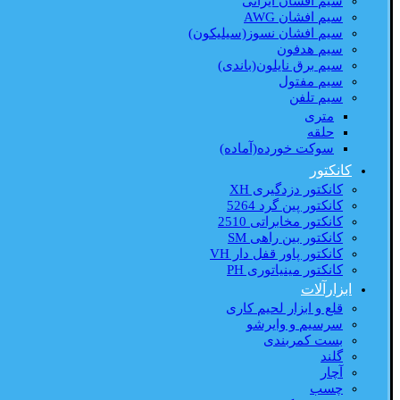
سیم افشان ایرانی
سیم افشان AWG
سیم افشان نسوز(سیلیکون)
سیم هدفون
سیم برق نایلون(باندی)
سیم مفتول
سیم تلفن
متری
حلقه
سوکت خورده(آماده)
کانکتور
کانکتور دزدگیری XH
کانکتور پین گرد 5264
کانکتور مخابراتی 2510
کانکتور بین راهی SM
کانکتور پاور قفل دار VH
کانکتور مینیاتوری PH
ابزارآلات
قلع و ابزار لحیم کاری
سرسیم و وایرشو
بست کمربندی
گلند
آچار
چسب