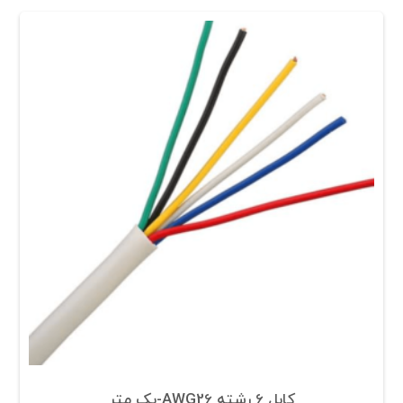
کابل 6 رشته AWG26-یک متر