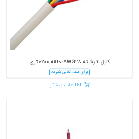
کابل 6 رشته AWG28-حلقه 200متری
برای قیمت تماس بگیرید
اطلاعات بیشتر