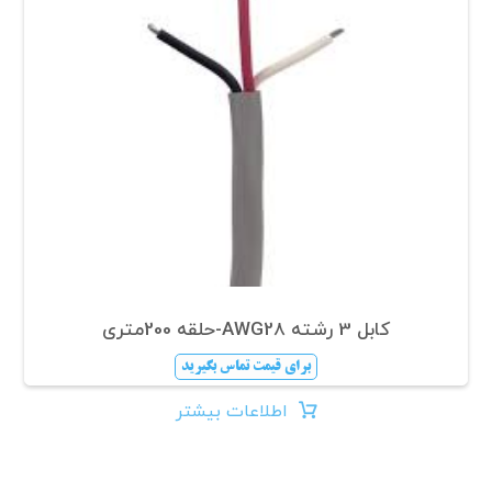
کابل 3 رشته AWG28-حلقه 200متری
برای قیمت تماس بگیرید
اطلاعات بیشتر