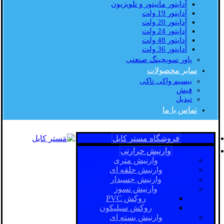
آداپتور مانیتور و تلویزیون
آداپتور 19 ولت
آداپتور 20 ولت
آداپتور 24 ولت
آداپتور 48 ولت
آداپتور 36 ولت
پاور سویچینگ صنعتی
سایر محصولات
بیسیم واکی تاکی
فیش
تبدیل
تماس با ما
فروشگاه مستر کابل
وارنیش حرارتی
وارنیش متری
وارنیش حلقه ای
وارنیش چسبدار
وارنیش نسوز
روکش PVC
روکش سیلیکون
وارنیش بسته ای