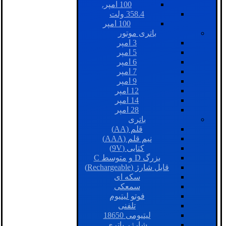
100 امپر.
358.4 ولت
100 امپر
باتری موتور
3 امپر
5 امپر
6 امپر
7 امپر
9 امپر
12 امپر
14 امپر
28 امپر
باتری
قلم (AA)
نیم قلم (AAA)
کتابی (9V)
بزرگ D و متوسط C
قابل شارژ (Rechargeable)
سکه ای
سمعکی
فوتو لیتیوم
تلفنی
لیتیومی 18650
شارژر باتری