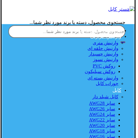
جستجوی محصول، دسته یا برند مورد نظر شما...
فروشگاه مستر کابل
وارنیش حرارتی
وارنیش متری
وارنیش حلقه ای
وارنیش چسبدار
وارنیش نسوز
روکش PVC
روکش سیلیکون
وارنیش بسته ای
جوراب کابل
کابل
کابل شیلد دار
سایز AWG28
سایز AWG26
سایز AWG24
سایز AWG22
سایز AWG20
سایز AWG18
سایز AWG16