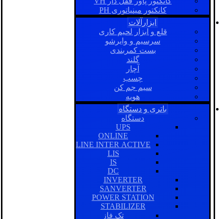
کانکتور پاور قفل دار VH
کانکتور مینیاتوری PH
ابزارآلات
قلع و ابزار لحیم کاری
سرسیم و وایرشو
بست کمربندی
گلند
آچار
چسب
سیم جم کن
هویه
باتری و دستگاه
دستگاه
UPS
ONLINE
LINE INTER ACTIVE
LIS
IS
DC
INVERTER
SANVERTER
POWER STATION
STABILIZER
تک فاز