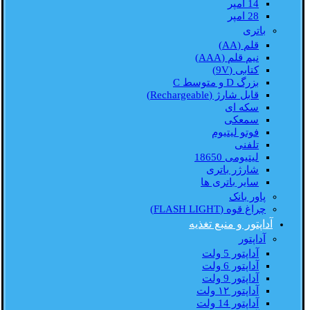
14 امپر
28 امپر
باتری
قلم (AA)
نیم قلم (AAA)
کتابی (9V)
بزرگ D و متوسط C
قابل شارژ (Rechargeable)
سکه ای
سمعکی
فوتو لیتیوم
تلفنی
لیتیومی 18650
شارژر باتری
سایر باتری ها
پاور بانک
چراغ قوه (FLASH LIGHT)
آداپتور و منبع تغذیه
آداپتور
آداپتور 5 ولت
آداپتور 6 ولت
آداپتور 9 ولت
آداپتور ۱۲ ولت
آداپتور 14 ولت