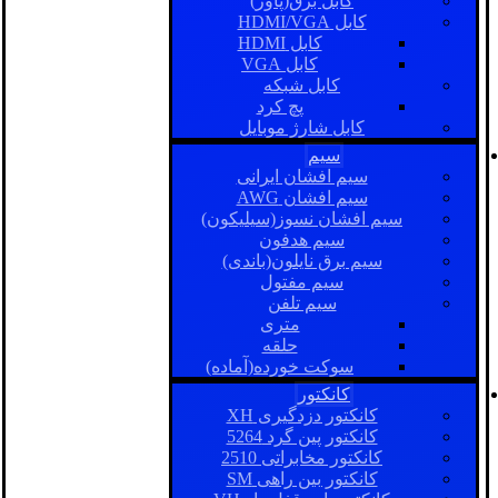
کابل برق(پاور)
کابل HDMI/VGA
کابل HDMI
کابل VGA
کابل شبکه
پچ کرد
کابل شارژ موبایل
سیم
سیم افشان ایرانی
سیم افشان AWG
سیم افشان نسوز(سیلیکون)
سیم هدفون
سیم برق نایلون(باندی)
سیم مفتول
سیم تلفن
متری
حلقه
سوکت خورده(آماده)
کانکتور
کانکتور دزدگیری XH
کانکتور پین گرد 5264
کانکتور مخابراتی 2510
کانکتور بین راهی SM