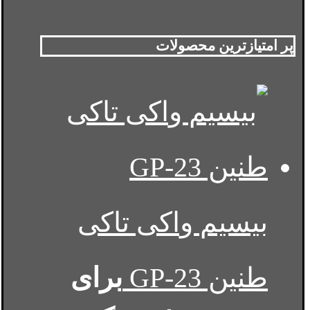
پر امتیازترین محصولات
بیسیم واکی تاکی
طنین GP-23
برای