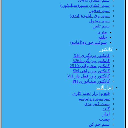
سیم افشان AWG
سیم افشان نسوز(سیلیکون)
سیم هدفون
سیم برق نایلون(باندی)
سیم مفتول
سیم تلفن
متری
حلقه
سوکت خورده(آماده)
کانکتور
کانکتور دزدگیری XH
کانکتور پین گرد 5264
کانکتور مخابراتی 2510
کانکتور بین راهی SM
کانکتور پاور قفل دار VH
کانکتور مینیاتوری PH
ابزارآلات
قلع و ابزار لحیم کاری
سرسیم و وایرشو
بست کمربندی
گلند
آچار
چسب
سیم جم کن