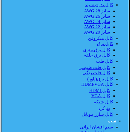
کابل بدون شیلد
سایز AWG 28
سایز AWG 26
سایز AWG 24
سایز AWG 22
سایز AWG 20
کابل میکروفن
کابل برق
کابل برق متری
کابل برق حلقه
کابل فلت
کابل فلت طوسی
کابل فلت رنگی
کابل برق(پاور)
کابل HDMI/VGA
کابل HDMI
کابل VGA
کابل شبکه
پچ کرد
کابل شارژ موبایل
سیم
سیم افشان ایرانی