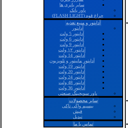
سایر باتری ها
پاور بانک
چراغ قوه (FLASH LIGHT)
آداپتور و منبع تغذیه
آداپتور
آداپتور 5 ولت
آداپتور 6 ولت
آداپتور 9 ولت
آداپتور ۱۲ ولت
آداپتور 14 ولت
آداپتور مانیتور و تلویزیون
آداپتور 19 ولت
آداپتور 20 ولت
آداپتور 24 ولت
آداپتور 48 ولت
آداپتور 36 ولت
پاور سویچینگ صنعتی
سایر محصولات
بیسیم واکی تاکی
فیش
تبدیل
تماس با ما