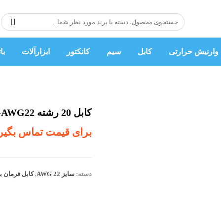
وارنیش حرارتی
کابل
سیم
کانکتور
ابزارآلات
با
کابل 20 رشته AWG22-یک متر
برای قیمت تماس بگیر
دسته:
سایز AWG 22
,
کابل فرمان ب