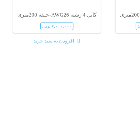
کابل 4 رشته AWG26-حلقه 200متری
د
۷,۰۰۰,۰۰۰
تومان
افزودن به سبد خرید