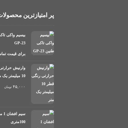
پر امتیازترین محصولا
بیسیم واکی تاک
GP-23
برای قیمت تماس
بان جمهوری، چهار راه سی
وارنیش حرارتی
10 میلیمتر-یک متر
۴۵,۰۰۰
تومان
 فرقانی، طبقه همکف، پلاک
سیم 
100متری