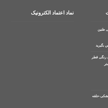
ت
نماد اعتماد الکترونیک
ی طنین
 بگیرید
 رنگی قطر
افشان 1 مشکی-حلقه