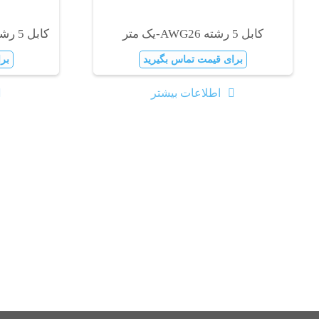
کابل 5 رشته AWG26-یک متر
کابل 5 رشته AWG28-حلقه 200متری
برای قیمت تماس بگیرید
بر
اطلاعات بیشتر