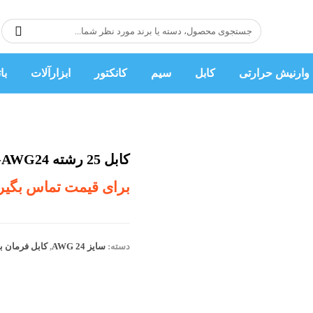
وارنیش حرارتی
کابل
سیم
کانکتور
ابزارآلات
با
کابل 25 رشته AWG24-یک متر
برای قیمت تماس بگیر
دسته:
سایز AWG 24
,
کابل فرمان ب