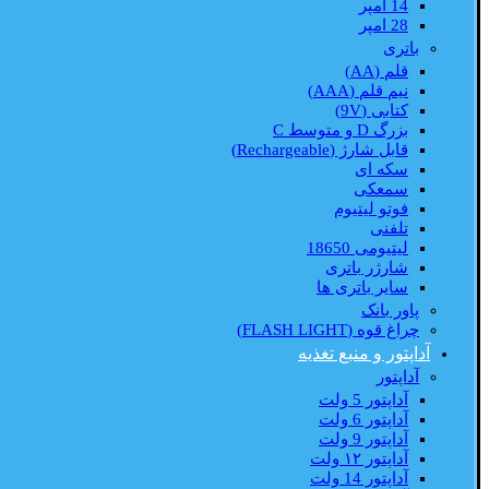
14 امپر
28 امپر
باتری
قلم (AA)
نیم قلم (AAA)
کتابی (9V)
بزرگ D و متوسط C
قابل شارژ (Rechargeable)
سکه ای
سمعکی
فوتو لیتیوم
تلفنی
لیتیومی 18650
شارژر باتری
سایر باتری ها
پاور بانک
چراغ قوه (FLASH LIGHT)
آداپتور و منبع تغذیه
آداپتور
آداپتور 5 ولت
آداپتور 6 ولت
آداپتور 9 ولت
آداپتور ۱۲ ولت
آداپتور 14 ولت