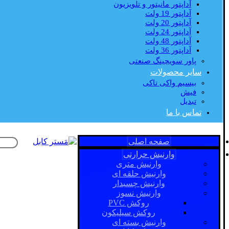
آداپتور مانیتور و تلویزیون
آداپتور 19 ولت
آداپتور 20 ولت
آداپتور 24 ولت
آداپتور 48 ولت
آداپتور 36 ولت
پاور سویچینگ صنعتی
سایر محصولات
بیسیم واکی تاکی
فیش
تبدیل
تماس با ما
صفحه اصلی
وارنیش حرارتی
وارنیش متری
وارنیش حلقه ای
وارنیش چسبدار
وارنیش نسوز
روکش PVC
روکش سیلیکون
وارنیش بسته ای