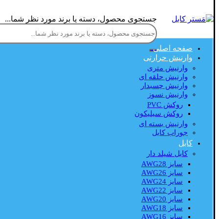
جستجوی محصول، دسته یا برند مورد نظر شما...
صفحه اصلی
وارنیش حرارتی
وارنیش متری
وارنیش حلقه ای
وارنیش چسبدار
وارنیش نسوز
روکش PVC
روکش سیلیکون
وارنیش بسته ای
جوراب کابل
کابل
کابل شیلد دار
سایز AWG28
سایز AWG26
سایز AWG24
سایز AWG22
سایز AWG20
سایز AWG18
سایز AWG16