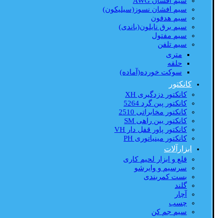
سیم افشان AWG
سیم افشان نسوز(سیلیکون)
سیم هدفون
سیم برق نایلون(باندی)
سیم مفتول
سیم تلفن
متری
حلقه
سوکت خورده(آماده)
کانکتور
کانکتور دزدگیری XH
کانکتور پین گرد 5264
کانکتور مخابراتی 2510
کانکتور بین راهی SM
کانکتور پاور قفل دار VH
کانکتور مینیاتوری PH
ابزارآلات
قلع و ابزار لحیم کاری
سرسیم و وایرشو
بست کمربندی
گلند
آچار
چسب
سیم جم کن