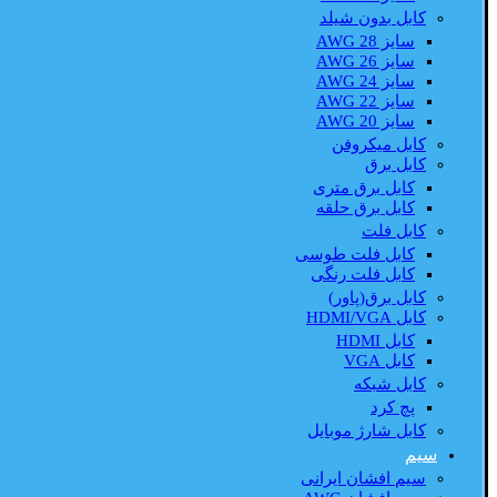
کابل بدون شیلد
سایز AWG 28
سایز AWG 26
سایز AWG 24
سایز AWG 22
سایز AWG 20
کابل میکروفن
کابل برق
کابل برق متری
کابل برق حلقه
کابل فلت
کابل فلت طوسی
کابل فلت رنگی
کابل برق(پاور)
کابل HDMI/VGA
کابل HDMI
کابل VGA
کابل شبکه
پچ کرد
کابل شارژ موبایل
سیم
سیم افشان ایرانی