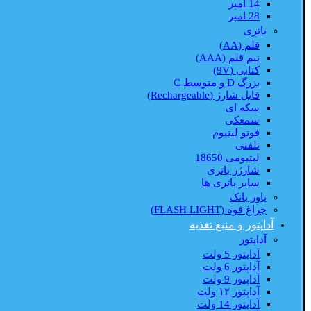
14 امپر
28 امپر
باتری
قلم (AA)
نیم قلم (AAA)
کتابی (9V)
بزرگ D و متوسط C
قابل شارژ (Rechargeable)
سکه ای
سمعکی
فوتو لیتیوم
تلفنی
لیتیومی 18650
شارژر باتری
سایر باتری ها
پاور بانک
چراغ قوه (FLASH LIGHT)
آداپتور و منبع تغذیه
آداپتور
آداپتور 5 ولت
آداپتور 6 ولت
آداپتور 9 ولت
آداپتور ۱۲ ولت
آداپتور 14 ولت