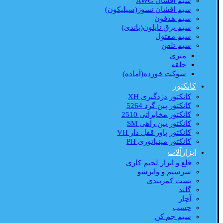
سیم افشان AWG
سیم افشان نسوز(سیلیکون)
سیم هدفون
سیم برق نایلون(باندی)
سیم مفتول
سیم تلفن
متری
حلقه
سوکت خورده(آماده)
کانکتور
کانکتور دزدگیری XH
کانکتور پین گرد 5264
کانکتور مخابراتی 2510
کانکتور بین راهی SM
کانکتور پاور قفل دار VH
کانکتور مینیاتوری PH
ابزارآلات
قلع و ابزار لحیم کاری
سرسیم و وایرشو
بست کمربندی
گلند
آچار
چسب
سیم جم کن