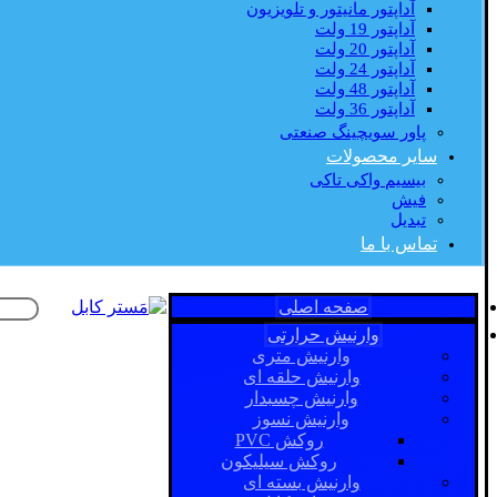
آداپتور مانیتور و تلویزیون
آداپتور 19 ولت
آداپتور 20 ولت
آداپتور 24 ولت
آداپتور 48 ولت
آداپتور 36 ولت
پاور سویچینگ صنعتی
سایر محصولات
بیسیم واکی تاکی
فیش
تبدیل
تماس با ما
صفحه اصلی
وارنیش حرارتی
وارنیش متری
وارنیش حلقه ای
وارنیش چسبدار
وارنیش نسوز
روکش PVC
روکش سیلیکون
وارنیش بسته ای