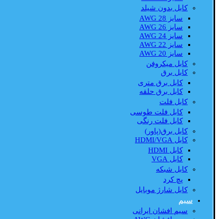
کابل بدون شیلد
سایز AWG 28
سایز AWG 26
سایز AWG 24
سایز AWG 22
سایز AWG 20
کابل میکروفن
کابل برق
کابل برق متری
کابل برق حلقه
کابل فلت
کابل فلت طوسی
کابل فلت رنگی
کابل برق(پاور)
کابل HDMI/VGA
کابل HDMI
کابل VGA
کابل شبکه
پچ کرد
کابل شارژ موبایل
سیم
سیم افشان ایرانی