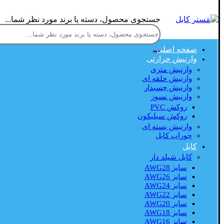
جستجوی محصول، دسته یا برند مورد نظر شما...
صفحه اصلی
وارنیش حرارتی
وارنیش متری
وارنیش حلقه ای
وارنیش چسبدار
وارنیش نسوز
روکش PVC
روکش سیلیکون
وارنیش بسته ای
جوراب کابل
کابل
کابل شیلد دار
سایز AWG28
سایز AWG26
سایز AWG24
سایز AWG22
سایز AWG20
سایز AWG18
سایز AWG16