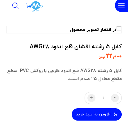
کابل 5 رشته افشان قلع اندود AWG28
۲۲,۰۰۰
تومان
کابل 5 رشته AWG28 قلع اندود خارجی با روکش PVC .سطح
مقطع معادل 25 صدم است.
+
-
افزودن به سبد خرید