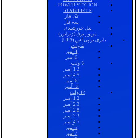
POWER STATION
STABILIZER
تک فاز
سه فاز
پنل خورشیدی
موتور برق (ژنراتور)
باتری یو پی اس (UPS)
4 ولت
4 آمپر
6 آمپر
6 ولت
1.3 آمپر
4.5 آمپر
6 آمپر
12 آمپر
12 ولت
1.2 آمپر
2.3 آمپر
2.8 آمپر
3.3 آمپر
4.5 آمپر
5 آمپر
7 آمپر