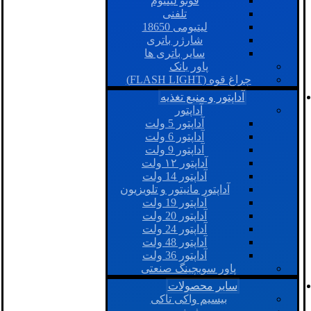
فوتو لیتیوم
تلفنی
لیتیومی 18650
شارژر باتری
سایر باتری ها
پاور بانک
چراغ قوه (FLASH LIGHT)
آداپتور و منبع تغذیه
آداپتور
آداپتور 5 ولت
آداپتور 6 ولت
آداپتور 9 ولت
آداپتور ۱۲ ولت
آداپتور 14 ولت
آداپتور مانیتور و تلویزیون
آداپتور 19 ولت
آداپتور 20 ولت
آداپتور 24 ولت
آداپتور 48 ولت
آداپتور 36 ولت
پاور سویچینگ صنعتی
سایر محصولات
بیسیم واکی تاکی