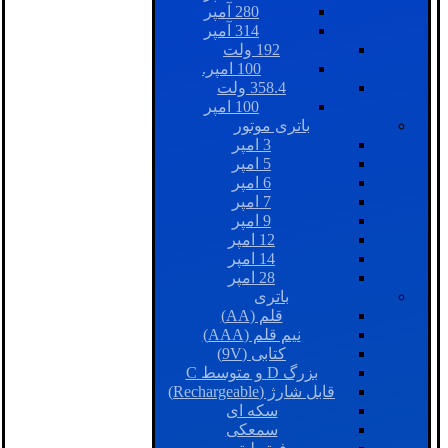
280 آمپر
314 آمپر
192 ولت
100 امپر.
358.4 ولت
100 امپر
باتری موتور
3 امپر
5 امپر
6 امپر
7 امپر
9 امپر
12 امپر
14 امپر
28 امپر
باتری
قلم (AA)
نیم قلم (AAA)
کتابی (9V)
بزرگ D و متوسط C
قابل شارژ (Rechargeable)
سکه ای
سمعکی