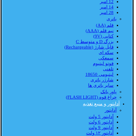
12 امپر
14 امپر
28 امپر
باتری
قلم (AA)
نیم قلم (AAA)
کتابی (9V)
بزرگ D و متوسط C
قابل شارژ (Rechargeable)
سکه ای
سمعکی
فوتو لیتیوم
تلفنی
لیتیومی 18650
شارژر باتری
سایر باتری ها
پاور بانک
چراغ قوه (FLASH LIGHT)
آداپتور و منبع تغذیه
آداپتور
آداپتور 5 ولت
آداپتور 6 ولت
آداپتور 9 ولت
آداپتور ۱۲ ولت