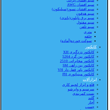
سیم افشان ایرانی
سیم افشان AWG
سیم افشان نسوز(سیلیکون)
سیم هدفون
سیم برق نایلون(باندی)
سیم مفتول
سیم تلفن
متری
حلقه
سوکت خورده(آماده)
کانکتور
کانکتور دزدگیری XH
کانکتور پین گرد 5264
کانکتور مخابراتی 2510
کانکتور بین راهی SM
کانکتور پاور قفل دار VH
کانکتور مینیاتوری PH
ابزارآلات
قلع و ابزار لحیم کاری
سرسیم و وایرشو
بست کمربندی
گلند
آچار
چسب