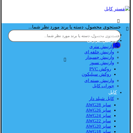
جستجوی محصول، دسته یا برند مورد نظر شما...
صفحه اصلی
وارنیش حرارتی
وارنیش متری
وارنیش حلقه ای
وارنیش چسبدار
وارنیش نسوز
روکش PVC
روکش سیلیکون
وارنیش بسته ای
جوراب کابل
کابل
کابل شیلد دار
سایز AWG28
سایز AWG26
سایز AWG24
سایز AWG22
سایز AWG20
سایز AWG18