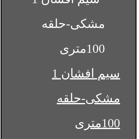
سیم افشان 1
مشکی-حلقه
100متری