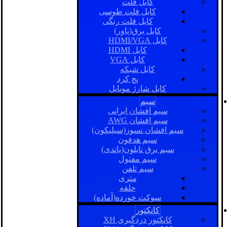
کابل فلت
کابل فلت طوسی
کابل فلت رنگی
کابل برق(پاور)
کابل HDMI/VGA
کابل HDMI
کابل VGA
کابل شبکه
پچ کرد
کابل شارژ موبایل
سیم
سیم افشان ایرانی
سیم افشان AWG
سیم افشان نسوز(سیلیکون)
سیم هدفون
سیم برق نایلون(باندی)
سیم مفتول
سیم تلفن
متری
حلقه
سوکت خورده(آماده)
کانکتور
کانکتور دزدگیری XH