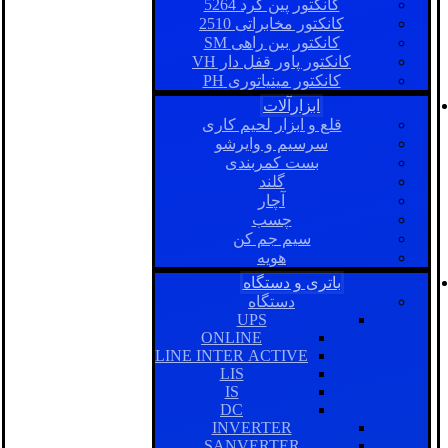
کانکتور پین گرد 5264
کانکتور مخابراتی 2510
کانکتور بین راهی SM
کانکتور پاور قفل دار VH
کانکتور مینیاتوری PH
ابزارآلات
قلع و ابزار لحیم کاری
سرسیم و وایرشو
بست کمربندی
گلند
آچار
چسب
سیم جم کن
هویه
باتری و دستگاه
دستگاه
UPS
ONLINE
LINE INTER ACTIVE
LIS
IS
DC
INVERTER
SANVERTER