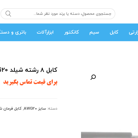
رتی
کابل
سیم
کانکتور
ابزارآلات
باتری و دستگ
کابل 8 رشته شیلد AWG20-یک متر
undefined
برای قیمت تماس بگیرید
دسته:
سایز AWG20
,
کابل فرمان شی