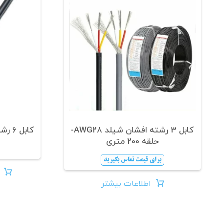
کابل 3 رشته افشان شیلد AWG28-
کابل 6 رشته شیلد AWG24-یک متر
حلقه 200 متری
برای قیمت تماس بگیرید
اطلاعات بیشتر