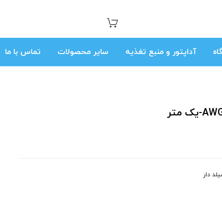
اه
آداپتور و منبع تغذیه
سایر محصولات
تماس با ما
لد دار