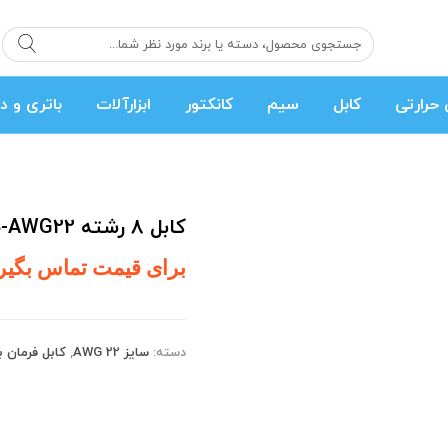
حرارتی
کابل
سیم
کانکتور
ابزارآلات
باتری و د
کابل 8 رشته AWG22-حلقه 200متری
برای قیمت تماس بگیر
دسته:
سایز AWG 22
,
کابل فرمان 