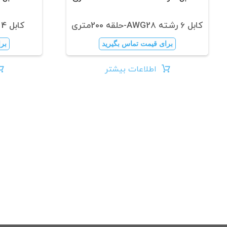
کابل 6 رشته AWG28-حلقه 200متری
کابل 4 رشته AWG28-یک متر
برای قیمت تماس بگیرید
بر
اطلاعات بیشتر