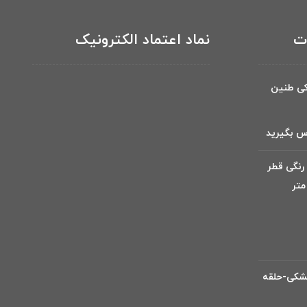
ات
نماد اعتماد الکترونیک
کی طنین
س بگیرید
رنگی قطر
 افشان 1 مشکی-حلقه