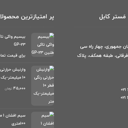
مَستر کابل
پر امتیازترین محصول
بیسیم واکی تا
GP-23
بان جمهوری، چهار راه سی
 فرقانی، طبقه همکف، پلاک
برای قیمت تما
وارنیش حرارتی 
10 میلیمتر-یک متر
۴۵,۰۰۰
تومان
سیم
100متری