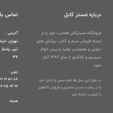
درباره مَستر کابل
تماس با 
فروشگاه مسترکابل فعالیت خود را در
آدرس :
زمینه فروش سیم و کابل ، روکش های
تهران، خیا
حرارتی و همچنین تولید و پرس انواع
تیر، پاساژ
سرسیم و کانکتور از سال 1382 آغاز
32
نمود.
تلفن :
88 50 71 66 021
در طول این سال ها تمام سعی و تلاش خود
22 04 75 66 021
را در رضایت مندی مشتری و فروش کالاهای
با کیفیت داشته ایم.
همراه :