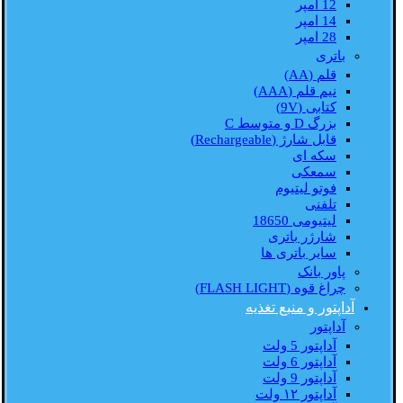
12 امپر
14 امپر
28 امپر
باتری
قلم (AA)
نیم قلم (AAA)
کتابی (9V)
بزرگ D و متوسط C
قابل شارژ (Rechargeable)
سکه ای
سمعکی
فوتو لیتیوم
تلفنی
لیتیومی 18650
شارژر باتری
سایر باتری ها
پاور بانک
چراغ قوه (FLASH LIGHT)
آداپتور و منبع تغذیه
آداپتور
آداپتور 5 ولت
آداپتور 6 ولت
آداپتور 9 ولت
آداپتور ۱۲ ولت