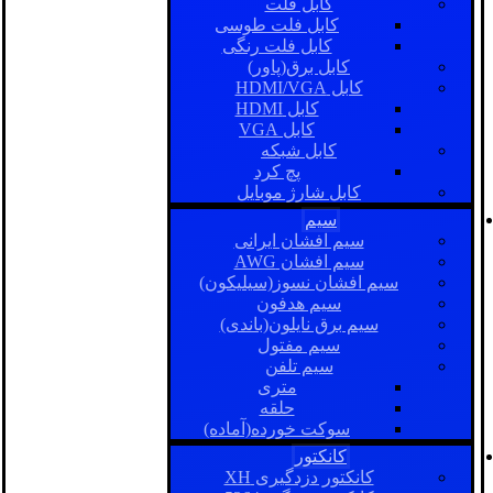
کابل فلت
کابل فلت طوسی
کابل فلت رنگی
کابل برق(پاور)
کابل HDMI/VGA
کابل HDMI
کابل VGA
کابل شبکه
پچ کرد
کابل شارژ موبایل
سیم
سیم افشان ایرانی
سیم افشان AWG
سیم افشان نسوز(سیلیکون)
سیم هدفون
سیم برق نایلون(باندی)
سیم مفتول
سیم تلفن
متری
حلقه
سوکت خورده(آماده)
کانکتور
کانکتور دزدگیری XH