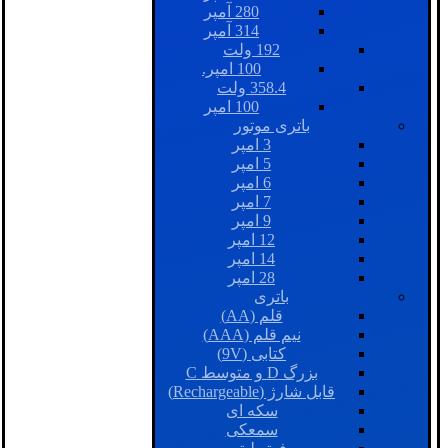
280 آمپر
314 آمپر
192 ولت
100 امپر.
358.4 ولت
100 امپر
باتری موتور
3 امپر
5 امپر
6 امپر
7 امپر
9 امپر
12 امپر
14 امپر
28 امپر
باتری
قلم (AA)
نیم قلم (AAA)
کتابی (9V)
بزرگ D و متوسط C
قابل شارژ (Rechargeable)
سکه ای
سمعکی