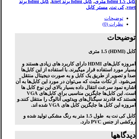
کابل hdmi 1.5 متری
,
کابل hdmi برند knet
,
کابل hdmi برند
vnet
,
کی نت
,
مستر کابل
توضیحات
نظرات (0)
توضیحات
کابل (HDMI) 1.5 متری
امروزه کابل‌های HDMI دارای کاربرد های زیادی هستند و
بسیار مورد استفاده قرار میگیرند. با استفاده از این کابل‌ها
صدا و تصویر از طریق یک کابل و به صورت دیجیتال منتقل
می‌شود. از نکات مثبت که می‌توان در مورد این کابل‌ها به آن
اشاره نمود سرعت انتقال داده بسیار بالای این نوع کابل ها
است. این کابل‌ها جایگزین مناسبی برای کابل‌های VGA
هستند که قادرند سیگنال‌های ویدئویی آنالوگ را منتقل کنند.و
امروزه این کابل ها جایگزین کابل های VGA شده اند.
کابل کی نت به طول 1.5 متر به رنگ مشکی تولید شده و
روکشی از جنس PVC دارد.
دیدگاهها