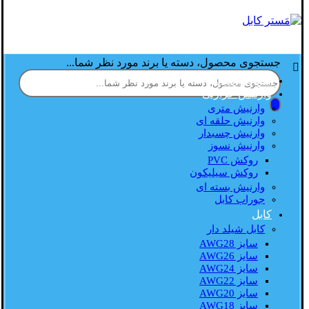
جستجوی محصول، دسته یا برند مورد نظر شما...
صفحه اصلی
وارنیش حرارتی
وارنیش متری
وارنیش حلقه ای
وارنیش چسبدار
وارنیش نسوز
روکش PVC
روکش سیلیکون
وارنیش بسته ای
جوراب کابل
کابل
کابل شیلد دار
سایز AWG28
سایز AWG26
سایز AWG24
سایز AWG22
سایز AWG20
سایز AWG18