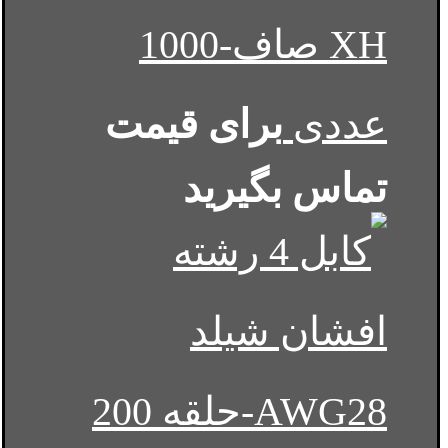
XH صاف-1000
عددی
برای قیمت
تماس بگیرید