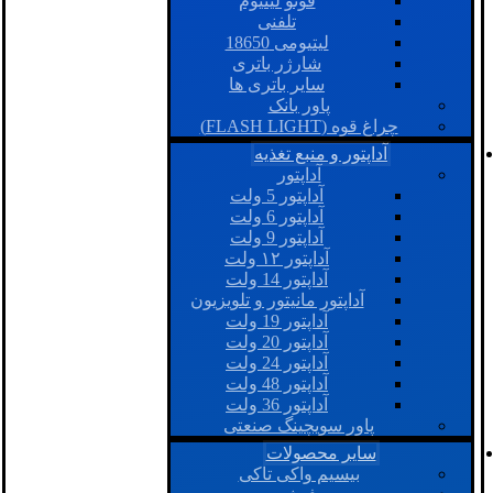
فوتو لیتیوم
تلفنی
لیتیومی 18650
شارژر باتری
سایر باتری ها
پاور بانک
چراغ قوه (FLASH LIGHT)
آداپتور و منبع تغذیه
آداپتور
آداپتور 5 ولت
آداپتور 6 ولت
آداپتور 9 ولت
آداپتور ۱۲ ولت
آداپتور 14 ولت
آداپتور مانیتور و تلویزیون
آداپتور 19 ولت
آداپتور 20 ولت
آداپتور 24 ولت
آداپتور 48 ولت
آداپتور 36 ولت
پاور سویچینگ صنعتی
سایر محصولات
بیسیم واکی تاکی