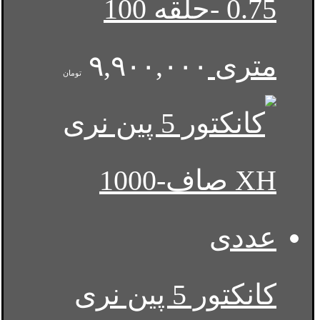
0.75 -حلقه 100
متری
۹,۹۰۰,۰۰۰
تومان
کانکتور 5 پین نری