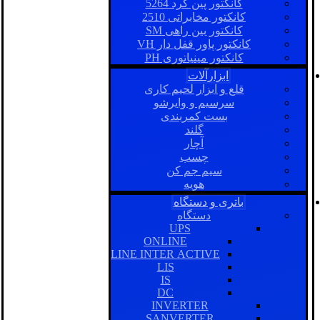
کانکتور پین گرد 5264
کانکتور مخابراتی 2510
کانکتور بین راهی SM
کانکتور پاور قفل دار VH
کانکتور مینیاتوری PH
ابزارآلات
قلع و ابزار لحیم کاری
سرسیم و وایرشو
بست کمربندی
گلند
آچار
چسب
سیم جم کن
هویه
باتری و دستگاه
دستگاه
UPS
ONLINE
LINE INTER ACTIVE
LIS
IS
DC
INVERTER
SANVERTER