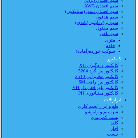
سیم افشان ایرانی
سیم افشان AWG
سیم افشان نسوز(سیلیکون)
سیم هدفون
سیم برق نایلون(باندی)
سیم مفتول
سیم تلفن
متری
حلقه
سوکت خورده(آماده)
کانکتور
کانکتور دزدگیری XH
کانکتور پین گرد 5264
کانکتور مخابراتی 2510
کانکتور بین راهی SM
کانکتور پاور قفل دار VH
کانکتور مینیاتوری PH
ابزارآلات
قلع و ابزار لحیم کاری
سرسیم و وایرشو
بست کمربندی
گلند
آچار
چسب