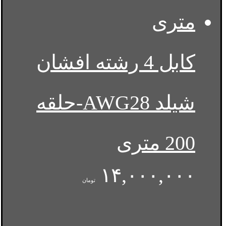
کابل 4 رشته افشان
شیلد AWG28-حلقه
200 متری
۱۴,۰۰۰,۰۰۰
تومان