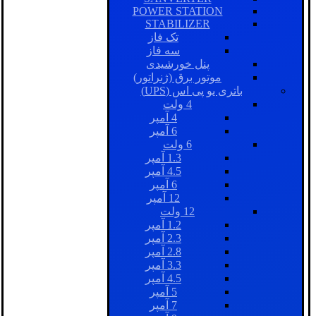
POWER STATION
STABILIZER
تک فاز
سه فاز
پنل خورشیدی
موتور برق (ژنراتور)
باتری یو پی اس (UPS)
4 ولت
4 آمپر
6 آمپر
6 ولت
1.3 آمپر
4.5 آمپر
6 آمپر
12 آمپر
12 ولت
1.2 آمپر
2.3 آمپر
2.8 آمپر
3.3 آمپر
4.5 آمپر
5 آمپر
7 آمپر